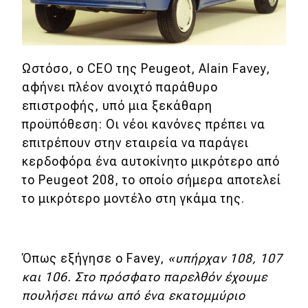
MOTO
Μεταχειρισμένο
Ωστόσο, ο CEO της Peugeot, Alain Favey,
αφήνει πλέον ανοιχτό παράθυρο
Οδηγός αγοράς
επιστροφής, υπό μια ξεκάθαρη
προϋπόθεση: Oι νέοι κανόνες πρέπει να
Συμβουλές
επιτρέπουν στην εταιρεία να παράγει
κερδοφόρα ένα αυτοκίνητο μικρότερο από
Χρηστικά
το Peugeot 208, το οποίο σήμερα αποτελεί
το μικρότερο μοντέλο στη γκάμα της.
Συμβουλές
ΚΤΕΟ
Όπως εξήγησε ο Favey,
«υπήρχαν 108, 107
Οδική βοήθεια
και 106. Στο πρόσφατο παρελθόν έχουμε
πουλήσει πάνω από ένα εκατομμύριο