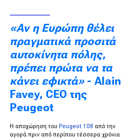
Απόψεις
«Αν η Ευρώπη θέλει
Test Drive
πραγματικά προσιτά
Δοκιμή
αυτοκίνητα πόλης,
Αποστολή
πρέπει πρώτα να τα
Συγκρίνουμε
κάνει εφικτά»
- Alain
Favey, CEO της
Αγώνες
Peugeot
Formula 1
WRC
Η αποχώρηση του
Peugeot 108
από την
Motorsport
αγορά πριν από περίπου τέσσερα χρόνια