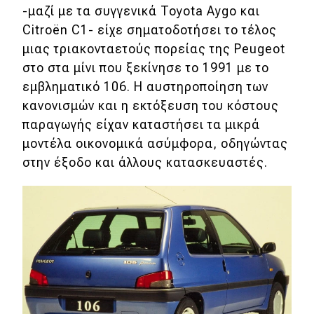
-μαζί με τα συγγενικά Toyota Aygo και
Citroën C1- είχε σηματοδοτήσει το τέλος
Eco
μιας τριακονταετούς πορείας της Peugeot
Νέα
στο στα μίνι που ξεκίνησε το 1991 με το
εμβληματικό 106. Η αυστηροποίηση των
Τεχνολογία
κανονισμών και η εκτόξευση του κόστους
Mobility
παραγωγής είχαν καταστήσει τα μικρά
μοντέλα οικονομικά ασύμφορα, οδηγώντας
Σταθμοί φόρτισης
στην έξοδο και άλλους κατασκευαστές.
Classic
Νέα
Παρουσιάσεις
DRIVE Away