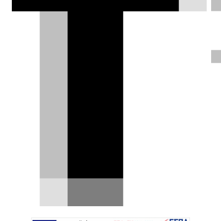
στην γκάμα του, συνέχεια του Peugeot
108, καθώς η προωθούμενη κατηγορία
E-car της ΕΕ υπόσχεται ξανά
βιωσιμότητα στα μικρά και φθηνά
μοντέλα.
Χρήστος Παπαχριστόπουλος |
01.12.2025