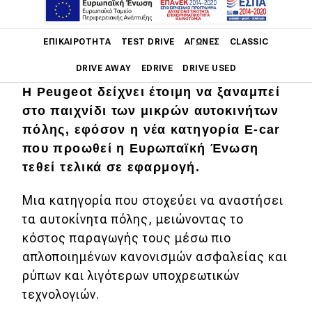
Main navigation
ΕΠΙΚΑΙΡΌΤΗΤΑ
TEST DRIVE
ΑΓΏΝΕΣ
CLASSIC
DRIVE AWAY
EDRIVE
DRIVE USED
Η Peugeot δείχνει έτοιμη να ξαναμπεί
Main navigation
στο παιχνίδι των μικρών αυτοκινήτων
Επικαιρότητα
πόλης, εφόσον η νέα κατηγορία E-car
Νέα μοντέλα
που προωθεί η Ευρωπαϊκή Ένωση
τεθεί τελικά σε εφαρμογή.
Πρωτότυπα
Μια κατηγορία που στοχεύει να αναστήσει
Ελλάδα
τα αυτοκίνητα πόλης, μειώνοντας το
Κόσμος
κόστος παραγωγής τους μέσω πιο
Τεχνολογία
απλοποιημένων κανονισμών ασφαλείας και
ρύπων και λιγότερων υποχρεωτικών
Ασφάλεια
τεχνολογιών.
Αγορά