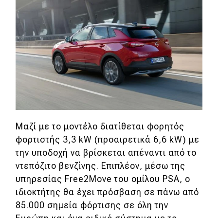
MOTO
Μεταχειρισμένο
Οδηγός αγοράς
Συμβουλές
Χρηστικά
Μαζί με το μοντέλο διατίθεται φορητός
φορτιστής 3,3 kW (προαιρετικά 6,6 kW) με
Συμβουλές
την υποδοχή να βρίσκεται απέναντι από το
ΚΤΕΟ
ντεπόζιτο βενζίνης. Επιπλέον, μέσω της
υπηρεσίας Free2Move του ομίλου PSA, ο
Οδική βοήθεια
ιδιοκτήτης θα έχει πρόσβαση σε πάνω από
85.000 σημεία φόρτισης σε όλη την