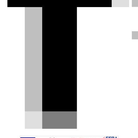
km.
Θάνος Παππάς |
13.05.2019
ΦΩΤΟΓΡΑΦΙΕΣ
Η Opel παρουσίασε σήμερα το πρώτο
επαναφορτιζόμενο υβριδικό μοντέλο