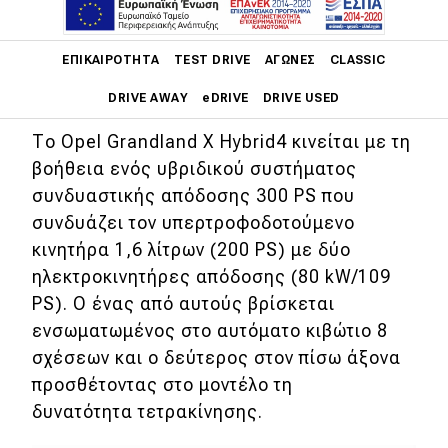
της, το Grandladn X Hybrid4, με το
οποίο ξεκινά τη
Main navigation
ΕΠΙΚΑΙΡΌΤΗΤΑ
TEST DRIVE
ΑΓΏΝΕΣ
CLASSIC
διαδικασία εξηλεκτρισμού ολόκληρης
της γκάμα της μέχρι το 2024.
DRIVE AWAY
eDRIVE
DRIVE USED
Το Opel Grandland X Hybrid4 κινείται με τη
Main navigation
Επικαιρότητα
βοήθεια ενός υβριδικού συστήματος
συνδυαστικής απόδοσης 300 PS που
Νέα μοντέλα
συνδυάζει τον υπερτροφοδοτούμενο
κινητήρα 1,6 λίτρων (200 PS) με δύο
Πρωτότυπα
ηλεκτροκινητήρες απόδοσης (80 kW/109
Ελλάδα
PS). Ο ένας από αυτούς βρίσκεται
Κόσμος
ενσωματωμένος στο αυτόματο κιβώτιο 8
σχέσεων και ο δεύτερος στον πίσω άξονα
Τεχνολογία
προσθέτοντας στο μοντέλο τη
Ασφάλεια
δυνατότητα τετρακίνησης.
Αγορά