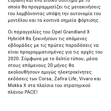
Ευρώπη και ένα ειδικό σύστημα με το
eDRIVE
οποίο θα προγραμματίζει τις μετακινήσεις
του λαμβάνοντας υπόψη την αυτονομία του
DRIVE USED
μοντέλου και τα κοντινά σημεία φόρτισης.
Οι παραγγελίες του Opel Grandland X
Hybrid4 θα ξεκινήσουν τις επόμενες
εβδομάδες με τις πρώτες παραδόσεις να
είναι προγραμματισμένες για τις αρχές του
2020. Σύμφωνα με το δελτίο τύπου, μέσα
στους επόμενους 20 μήνες θα
ακολουθήσουν αμιγώς ηλεκτροκίνητες
εκδόσεις των Corsa, Zafira Life, Vivaro και
Mokka X στα πλαίσια του στρατηγικού
πλάνου PACE!