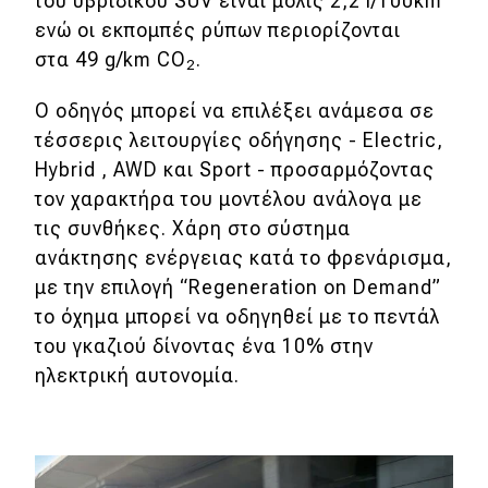
του υβριδικού SUV είναι μόλις 2,2 l/100km
ενώ οι εκπομπές ρύπων περιορίζονται
Eco
στα 49 g/km CO
.
2
Νέα
Ο οδηγός μπορεί να επιλέξει ανάμεσα σε
τέσσερις λειτουργίες οδήγησης - Electric,
Τεχνολογία
Hybrid , AWD και Sport - προσαρμόζοντας
Mobility
τον χαρακτήρα του μοντέλου ανάλογα με
τις συνθήκες. Χάρη στο σύστημα
Σταθμοί φόρτισης
ανάκτησης ενέργειας κατά το φρενάρισμα,
με την επιλογή “Regeneration on Demand”
Classic
το όχημα μπορεί να οδηγηθεί με το πεντάλ
του γκαζιού δίνοντας ένα 10% στην
Νέα
ηλεκτρική αυτονομία.
Παρουσιάσεις
DRIVE Away