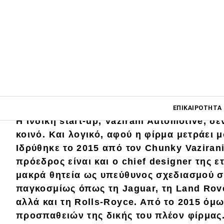
Main navigati
ΕΠΙΚΑΙΡΌΤΗΤΑ
Η ινδική start-up, Vazirani Automotive, δ
κοινό. Και λογικό, αφού η φίρμα μετράει μ
Ιδρύθηκε το 2015 από τον Chunky Vaziran
Main navigation
Επικαιρότητα
πρόεδρος είναι και ο chief designer της ετ
μακρά θητεία ως υπεύθυνος σχεδιασμού σ
Νέα μοντέλα
παγκοσμίως όπως τη Jaguar, τη Land Rove
Πρωτότυπα
αλλά και τη Rolls-Royce. Aπό το 2015 όμω
προσπαθειών της δικής του πλέον φίρμας
Ελλάδα