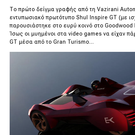
Κόσμος
Το πρώτο δείγμα γραφής από τη Vazirani Auto
εντυπωσιακό πρωτότυπο Shul Inspire GT (με ισ
Τεχνολογία
παρουσιάστηκε στο ευρύ κοινό στο Goodwood F
Ασφάλεια
Ίσως οι μυημένοι στα video games να είχαν πά
GT μέσα από το Gran Turismo…
Αγορά
Απόψεις
Test Drive
Δοκιμή
Αποστολή
Συγκρίνουμε