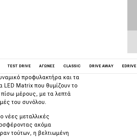
ΦΩΤΟΓΡΑΦΙΕΣ
 αναβαθμίζοντας τις
 ασφαλείας της
μπερλίνας
που καταλαβαίνεις είναι πως
on
TEST DRIVE
ΑΓΏΝΕΣ
CLASSIC
DRIVE AWAY
EDRIVE
δυναμισμό. Μπροστά,
υναμικό προφυλακτήρα και τα
α LED Matrix που θυμίζουν το
υ πίσω μέρους, με τα λεπτά
μές του συνόλου.
ο νέες μεταλλικές
προσφέροντας ακόμα
ραν τούτων, η βελτιωμένη