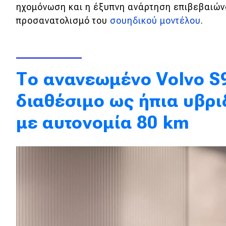
ηχομόνωση και η έξυπνη ανάρτηση επιβεβαιώνο
Κόσμος
προσανατολισμό του
σουηδικού μοντέλου
.
Τεχνολογία
Ασφάλεια
Αγορά
Το ανανεωμένο Volvo S9
Απόψεις
διαθέσιμο ως ήπια υβρι
με αυτονομία 80 km
Test Drive
Δοκιμή
Αποστολή
Συγκρίνουμε