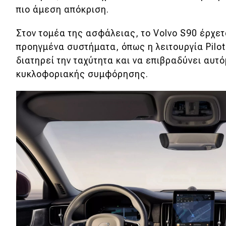
πιο άμεση απόκριση.
Νέα
Στον τομέα της ασφάλειας, το Volvo S90 έρχετ
Παρουσιάσεις
προηγμένα συστήματα, όπως η λειτουργία Pilot
διατηρεί την ταχύτητα και να επιβραδύνει αυτ
DRIVE Away
κυκλοφοριακής συμφόρησης.
MOTO
Μεταχειρισμένο
Οδηγός αγοράς
Συμβουλές
Χρηστικά