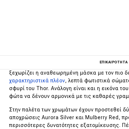
Η σουηδική φίρμα
ανανέωσε το Volvo S90,
τεχνολογίες, την άνεση και τα συστήματα
της.
Παρατηρώντας το εξωτερικά, το πρώτο πράγμα 
Main navigati
ΕΠΙΚΑΙΡΌΤΗΤΑ
το ανανεωμένο S90 αποπνέει πολυτέλεια και 
ξεχωρίζει η αναθεωρημένη μάσκα με τον πιο δ
χαρακτηριστικά πλέον
, λεπτά φωτιστικά σώματ
Main navigation
σφυρί του Thor. Ανάλογη είναι και η εικόνα το
Επικαιρότητα
φώτα να δένουν αρμονικά με τις καθαρές γραμ
Νέα μοντέλα
Στην παλέτα των χρωμάτων έχουν προστεθεί δύ
Πρωτότυπα
αποχρώσεις Aurora Silver και Mulberry Red, 
περισσότερες δυνατότητες εξατομίκευσης. Πέ
Ελλάδα