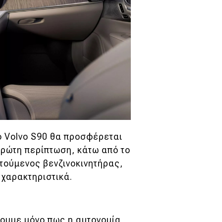
ο Volvo S90 θα προσφέρεται
πρώτη περίπτωση, κάτω από το
τούμενος βενζινοκινητήρας,
υ χαρακτηριστικά.
ουμε μόνο πως η αυτονομία