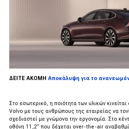
Αγώνες
Formula 1
WRC
Motorsport
Eco
Νέα
ΔΕΙΤΕ ΑΚΟΜΗ
Αποκάλυψη για το ανανεωμέν
Τεχνολογία
Mobility
Σταθμοί φόρτισης
Στο εσωτερικό, η ποιότητα των υλικών κινείτα
Volvo με τους ανθρώπους της εταιρείας να τον
σχεδιαστεί με γνώμονα την εργονομία. Στο κέν
Classic
οθόνη 11,2” που δέχεται over-the-air αναβαθμ