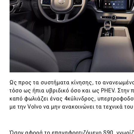
Συμβουλές
ΚΤΕΟ
Οδική βοήθεια
eDRIVE
DRIVE USED
Ως προς τα συστήματα κίνησης, το ανανεωμέν
τόσο ως ήπια υβριδικό όσο και ως PHEV. Στην 
καπό φωλιάζει ένας 4κύλινδρος, υπερτροφοδο
με την Volvo να μην ανακοινώνει τα τεχνικά το
Όσον αφορά το επαναφορτιζόμενο S90, γνωρίζ