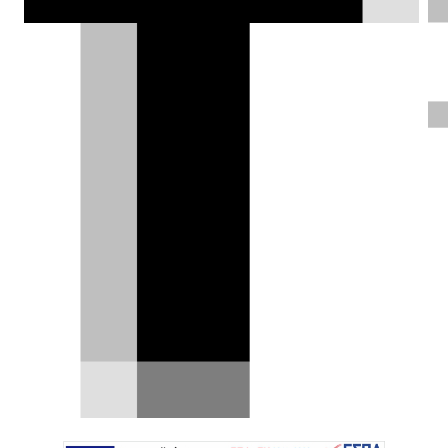
υιοθετεί την προσέγγισή της.
Δημήτρης Σαμπαζιώτης |
11.07.2025
ΦΩΤΟΓΡΑΦΙΕΣ