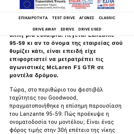
Αν σου ξέφυγε η McLaren W1,
η οποία
Main navigation
ΕΠΙΚΑΙΡΌΤΗΤΑ
TEST DRIVE
ΑΓΏΝΕΣ
CLASSIC
είχε εξαντληθεί πριν ακόμα από το
παγκόσμιο λανσάρισμά της
, τώρα έχεις
DRIVE AWAY
EDRIVE
DRIVE USED
άλλη μία ευκαιρία. Λέγεται Lanzante
95-59 κι αν το όνομα της εταιρείας σού
Main navigation
Επικαιρότητα
θυμίζει κάτι, είναι επειδή είχε
επιφορτιστεί να μετρατρέπει τις
Νέα μοντέλα
αγωνιστικές McLaren F1 GTR σε
Πρωτότυπα
μοντέλα δρόμου.
Ελλάδα
Τώρα, στο περιθώριο του φεστιβάλ
ταχύτητας του Goodwood,
Κόσμος
πραγματοποιήθηκε η επίσημη παρουσίαση
Τεχνολογία
του Lanzante 95-59. Πώς προέκυψε η
Ασφάλεια
ονοματοδοσία του μοντέλου; Είναι ένας
φόρος τιμής στην 30ή επέτειο της νίκης
Αγορά