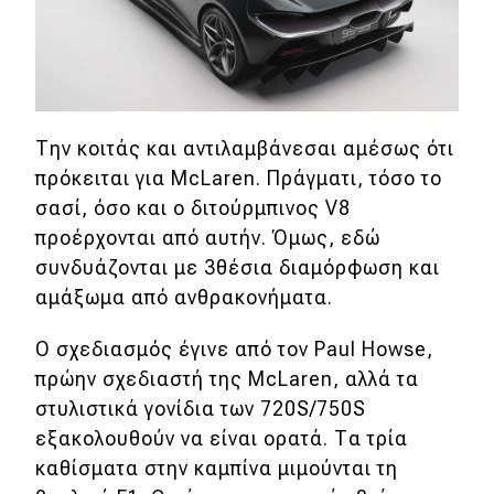
Eco
Νέα
Τεχνολογία
Την κοιτάς και αντιλαμβάνεσαι αμέσως ότι
πρόκειται για McLaren. Πράγματι, τόσο το
Mobility
σασί, όσο και ο διτούρμπινος V8
Σταθμοί φόρτισης
προέρχονται από αυτήν. Όμως, εδώ
συνδυάζονται με 3
θέσια διαμόρφωση και
αμάξωμα από ανθρακονήματα.
Classic
Ο σχεδιασμός έγινε από τον Paul Howse,
Νέα
πρώην σχεδιαστή της McLaren, αλλά τα
Παρουσιάσεις
στυλιστικά γονίδια των 720S/750S
εξακολουθούν να είναι ορατά. Τα τρία
καθίσματα στην καμπίνα μιμούνται τη
DRIVE Away