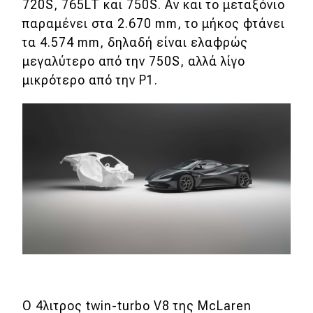
eDRIVE
720S, 765LT και 750S. Αν και το μεταξόνιο
παραμένει στα 2.670 mm, το μήκος φτάνει
DRIVE USED
τα 4.574 mm, δηλαδή είναι ελαφρώς
μεγαλύτερο από την 750S, αλλά λίγο
μικρότερο από την P1.
O 4λιτρος twin-turbo V8 της McLaren