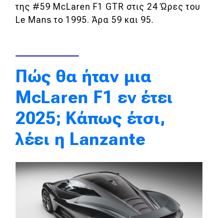
της #59 McLaren F1 GTR στις 24 Ώρες του
Απόψεις
Le Mans το 1995. Άρα 59 και 95.
Test Drive
Πώς θα ήταν μια
Δοκιμή
Αποστολή
McLaren F1 εν έτει
Συγκρίνουμε
2025; Κάπως έτσι,
λέει η
Lanzante
Αγώνες
Formula 1
WRC
Motorsport