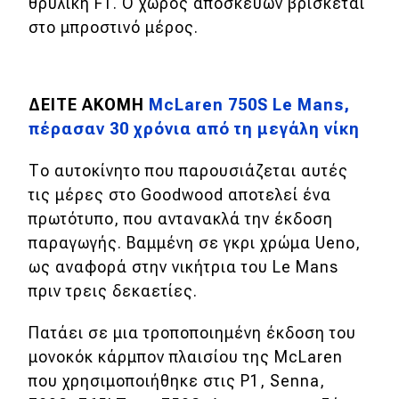
θρυλική F1. Ο χώρος αποσκευών βρίσκεται
στο μπροστινό μέρος.
MOTO
Μεταχειρισμένο
ΔΕΙΤΕ ΑΚΟΜΗ
McLaren 750S Le Mans,
Οδηγός αγοράς
πέρασαν 30 χρόνια από τη μεγάλη νίκη
Συμβουλές
Το αυτοκίνητο που παρουσιάζεται αυτές
τις μέρες στο Goodwood αποτελεί ένα
πρωτότυπο, που αντανακλά την έκδοση
Χρηστικά
παραγωγής. Βαμμένη σε γκρι χρώμα Ueno,
ως αναφορά στην νικήτρια του Le Mans
Συμβουλές
πριν τρεις δεκαετίες.
ΚΤΕΟ
Πατάει σε μια τροποποιημένη έκδοση του
Οδική βοήθεια
μονοκόκ κάρμπον πλαισίου της McLaren
που χρησιμοποιήθηκε στις P1, Senna,