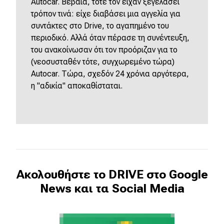
Autocar. Βέβαια, τότε τον είχαν ξεγελάσει
τρόπον τινά: είχε διαβάσει μια αγγελία για
συντάκτες στο Drive, το αγαπημένο του
περιοδικό. Αλλά όταν πέρασε τη συνέντευξη,
του ανακοίνωσαν ότι τον προόριζαν για το
(νεοσυσταθέν τότε, συγχωρεμένο τώρα)
Autocar. Τώρα, σχεδόν 24 χρόνια αργότερα,
η "αδικία" αποκαθίσταται.
Ακολουθήστε το DRIVE στο Google
News και τα Social Media