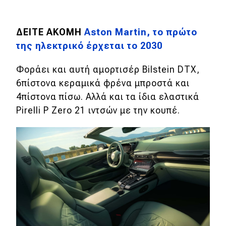
MOTO
ΔΕΙΤΕ ΑΚΟΜΗ
Aston Martin, το πρώτο
της ηλεκτρικό έρχεται το 2030
Μεταχειρισμένο
Φοράει και αυτή αμορτισέρ Bilstein DTX,
Οδηγός αγοράς
6πίστονα κεραμικά φρένα μπροστά και
Συμβουλές
4πίστονα πίσω. Αλλά και τα ίδια ελαστικά
Pirelli P Zero 21 ιντσών με την κουπέ.
Χρηστικά
Συμβουλές
ΚΤΕΟ
Οδική βοήθεια