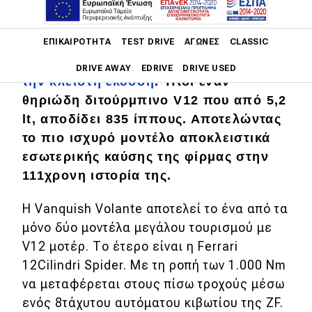
Η Aston Martin παρουσίασε την
Main navigation
ΕΠΙΚΑΙΡΌΤΗΤΑ
TEST DRIVE
ΑΓΏΝΕΣ
CLASSIC
ξεσκέπαστη Vanquish Volante,
φορώντας τα ίδια μηχανικά μέρη με
DRIVE AWAY
EDRIVE
DRIVE USED
την κλειστή έκδοση
. Ήτοι έναν
θηριώδη διτούρμπινο V12 που από 5,2
Main navigation
Επικαιρότητα
lt, αποδίδει 835 ίππους. Αποτελώντας
το πιο ισχυρό μοντέλο αποκλειστικά
Νέα μοντέλα
εσωτερικής καύσης της φίρμας στην
Πρωτότυπα
111χρονη ιστορία της.
Ελλάδα
Η Vanquish Volante αποτελεί το ένα από τα
μόνο δύο μοντέλα μεγάλου τουρισμού με
Κόσμος
V12 μοτέρ. Το έτερο είναι η Ferrari
Τεχνολογία
12Cilindri Spider. Με τη ροπή των 1.000 Nm
Ασφάλεια
να μεταφέρεται στους πίσω τροχούς μέσω
ενός 8τάχυτου αυτόματου κιβωτίου της ZF.
Αγορά