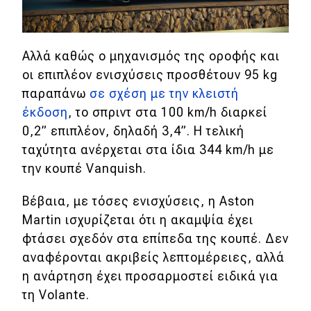
Eco
Αλλά καθώς ο μηχανισμός της οροφής και
Νέα
οι επιπλέον ενισχύσεις προσθέτουν 95 kg
Τεχνολογία
παραπάνω
σε σχέση με την κλειστή
έκδοση
, το σπριντ στα 100 km/h διαρκεί
Mobility
0,2
” επιπλέον, δηλαδή 3,4”. Η τελική
Σταθμοί φόρτισης
ταχύτητα ανέρχεται στα ίδια 344 km/h με
την κουπέ Vanquish.
Classic
Βέβαια, με τόσες ενισχύσεις, η Aston
Martin ισχυρίζεται ότι η ακαμψία έχει
Νέα
φτάσει σχεδόν στα επίπεδα της κουπέ. Δεν
Παρουσιάσεις
αναφέρονται ακριβείς λεπτομέρειες, αλλά
η ανάρτηση έχει προσαρμοστεί ειδικά για
τη Volante.
DRIVE Away