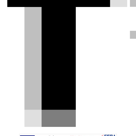
τουρμπίνες και 12 κυλίνδρους.
Δημήτρης Σαμπαζιώτης |
26.03.2025
ΦΩΤΟΓΡΑΦΙΕΣ