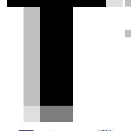
ένα τετραήμερο υπερθέαμα στη Ρώμη
από τις 25 έως τις 28 Ιουνίου 2026.
Παρέλαση με χιλιάδες βέσπες , Vespa
Village, διεθνείς αγώνες και η επετειακή
Vespa 80TH στο επίκεντρο.
Γιάννης Κουτσουφλάκης |
24.06.2026