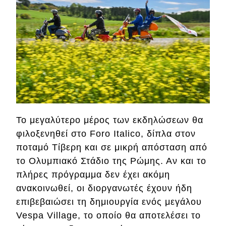
MOTO
Μεταχειρισμένο
Οδηγός αγοράς
Συμβουλές
Το μεγαλύτερο μέρος των εκδηλώσεων θα
Χρηστικά
φιλοξενηθεί στο Foro Italico, δίπλα στον
ποταμό Τίβερη και σε μικρή απόσταση από
Συμβουλές
το Ολυμπιακό Στάδιο της Ρώμης. Αν και το
ΚΤΕΟ
πλήρες πρόγραμμα δεν έχει ακόμη
ανακοινωθεί, οι διοργανωτές έχουν ήδη
Οδική βοήθεια
επιβεβαιώσει τη δημιουργία ενός μεγάλου
Vespa Village, το οποίο θα αποτελέσει το