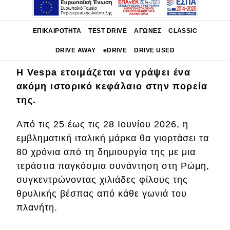
Main navigation
ΕΠΙΚΑΙΡΌΤΗΤΑ
TEST DRIVE
ΑΓΏΝΕΣ
CLASSIC
DRIVE AWAY
eDRIVE
DRIVE USED
Η Vespa ετοιμάζεται να γράψει ένα
Main navigation
Επικαιρότητα
ακόμη ιστορικό κεφάλαιο στην πορεία
της.
Νέα μοντέλα
Από τις 25 έως τις 28 Ιουνίου 2026, η
Πρωτότυπα
εμβληματική ιταλική μάρκα θα γιορτάσει τα
Ελλάδα
80 χρόνια από τη δημιουργία της με μια
τεράστια παγκόσμια συνάντηση στη Ρώμη,
Κόσμος
συγκεντρώνοντας χιλιάδες φίλους της
Τεχνολογία
θρυλικής βέσπας από κάθε γωνιά του
Ασφάλεια
πλανήτη.
Αγορά