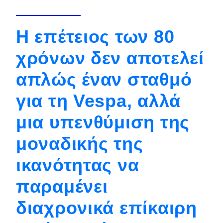
Απόψεις
Η επέτειος των 80
Test Drive
χρόνων δεν αποτελεί
απλώς έναν σταθμό
Δοκιμή
Αποστολή
για τη Vespa, αλλά
Συγκρίνουμε
μια υπενθύμιση της
μοναδικής της
Αγώνες
ικανότητας να
Formula 1
παραμένει
WRC
διαχρονικά επίκαιρη
Motorsport