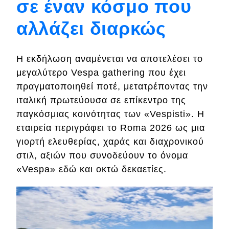
σε έναν κόσμο που
αλλάζει διαρκώς
Eco
Νέα
Η εκδήλωση αναμένεται να αποτελέσει το
Τεχνολογία
μεγαλύτερο Vespa gathering που έχει
πραγματοποιηθεί ποτέ, μετατρέποντας την
Mobility
ιταλική πρωτεύουσα σε επίκεντρο της
Σταθμοί φόρτισης
παγκόσμιας κοινότητας των «Vespisti». Η
εταιρεία περιγράφει το Roma 2026 ως μια
γιορτή ελευθερίας, χαράς και διαχρονικού
Classic
στιλ, αξιών που συνοδεύουν το όνομα
Νέα
«Vespa» εδώ και οκτώ δεκαετίες.
Παρουσιάσεις
DRIVE Away