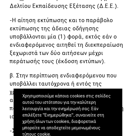
Δελτίου Εκπαίδευσης Εξέτασης (Δ.Ε.Ε.).
-Η αίτηση εκτύπωσης και το παράβολο
εκτύπωσης της άδειας οδήγησης
υποβάλλονται μία (1) φορά, εκτός εάν ο
ενδιαφερόμενος αιτηθεί τη διεκπεραίωση
ξεχωριστά των δύο αιτήσεων μέχρι
περάτωσής τους (έκδοση εντύπων).
β. Στην περίπτωση ενδιαφερόμενου που
υποβάλλει ταυτόχρονα ή εντός της
χρονικής διάρκειας ισχύος του Δ.Ε.Ε.
Χρησιμοποιούμε κάποια cookies στις σελίδες
αίτηση για δύο (2) διαδικασίες της
αυτού του ιστότοπου για την καλύτερη
παρούσας στις οποίες απαιτείται υποβολή
λειτουργία και την ενημέρωσή σας. Εάν
επιλέξετε "Ενημερώθηκα", συναινείτε στη
ιατρικών πιστοποιητικών:
χρήση όλων των cookies, διαφορετικά
μπορείτε να αποδεχτείτε μεμονωμένους
-Στο δεύτερο χρονικά εκδιδόμενο Δ.Ε.Ε.
τύπους cookie.