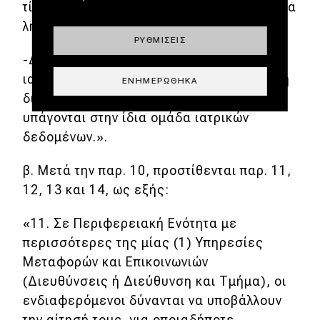
τίθεται ως ημερομηνία λήξης η ημερομηνία
λήξης του πρώτου Δ.Ε.Ε.
ΡΥΘΜΊΣΕΙΣ
-Δεν απαιτείται η επανυποβολή των
ιατρικών πιστοποιητικών κατά την δεύτερη
ΕΝΗΜΕΡΏΘΗΚΑ
διαδικασία, εφόσον οι δύο διαδικασίες
υπάγονται στην ίδια ομάδα ιατρικών
δεδομένων.».
β. Μετά την παρ. 10, προστίθενται παρ. 11,
12, 13 και 14, ως εξής:
«11. Σε Περιφερειακή Ενότητα με
περισσότερες της μίας (1) Υπηρεσίες
Μεταφορών και Επικοινωνιών
(Διευθύνσεις ή Διεύθυνση και Τμήμα), οι
ενδιαφερόμενοι δύνανται να υποβάλλουν
την αίτησή τους, για οποιαδήποτε