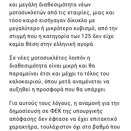
και μεγάλη διαθεσιμότητα νέων
Απόψεις
μοτοσυκλετών από τις εταιρίες, μιας και
τόσο καιρό εισήγαγαν δίκυκλα με
μεγαλύτερο ή μικρότερο κυβισμό, από την
Test Drive
στιγμή που η κατηγορία των 125 δεν είχε
καμία θέση στην ελληνική αγορά.
Δοκιμή
Αποστολή
Σε νέες μοτοσυκλέτες λοιπόν η
διαθεσιμότητα είναι μικρή και θα
Συγκρίνουμε
παραμείνει έτσι και μέχρι το τέλος του
καλοκαιριού, όπου μετά αναμένεται να
Αγώνες
αυξηθεί η προσφορά που θα υπάρχει.
Formula 1
Για αυτούς τους λόγους, η αναμονή για την
δημοσίευση σε ΦΕΚ της υπουργικής
WRC
απόφασης δεν έφτασε να έχει επιτακτικό
Motorsport
χαρακτήρα, τουλάχιστον όχι στο βαθμό που