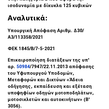
ισοδυναμία με δίκυκλα 125 κυβικών
MOTO
Αναλυτικά:
Μεταχειρισμένο
Υπουργική Απόφαση Αριθμ. Δ30/
Οδηγός αγοράς
Α3/113358/2021
Συμβουλές
ΦΕΚ 1845/Β/7-5-2021
Επικαιροποίηση διατάξεων της υπ'
Χρηστικά
αρ.
50984
/7947/22.11.2013 απόφασης
του Υφυπουργού Υποδομών,
Συμβουλές
Μεταφορών και Δικτύων «Άδεια
ΚΤΕΟ
οδήγησης, εκπαίδευση και εξέταση
Οδική βοήθεια
υποψηφίων οδηγών μοτοποδηλάτων,
μοτοσικλετών και αυτοκινήτων» (Β'
3056).