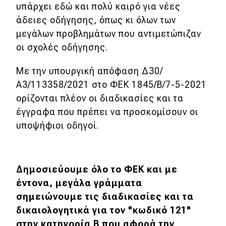
υπάρχει εδώ και πολύ καιρό για νέες
άδειες οδήγησης, όπως κι όλων των
Eco
μεγάλων προβλημάτων που αντιμετώπιζαν
οι σχολές οδήγησης.
Νέα
Τεχνολογία
Με την υπουργική απόφαση Δ30/
Α3/113358/2021 στο ΦΕΚ 1845/Β/7-5-2021
Mobility
ορίζονται πλέον οι διαδικασίες και τα
Σταθμοί φόρτισης
έγγραφα που πρέπει να προσκομίσουν οι
υποψήφιοι οδηγοί.
Classic
Νέα
Δημοσιεύουμε όλο το ΦΕΚ και με
έντονα, μεγάλα γράμματα
Παρουσιάσεις
σημειώνουμε τις διαδικασίες και τα
δικαιολογητικά για τον "κωδικό 121"
DRIVE Away
στην κατηγορία Β που αφορά την