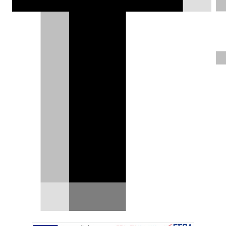
MOTOmag |
11.05.2021
Από την ημέρα που ψηφίστηκε η
ισοδυναμία διπλωμάτων οδήγησης