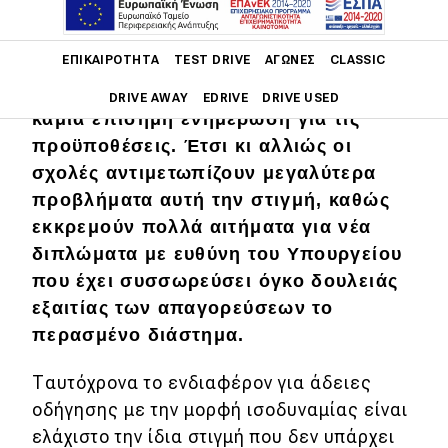
υπάρχει μία ασάφεια για τις
διαδικασίες που πρέπει κανείς να
Main navigation
ΕΠΙΚΑΙΡΌΤΗΤΑ
TEST DRIVE
ΑΓΏΝΕΣ
CLASSIC
ακολουθήσει ξεκινώντας από τις ίδιες
τις σχολές οδηγών που δεν έχουν
DRIVE AWAY
EDRIVE
DRIVE USED
καμία επίσημη ενημέρωση για τις
προϋποθέσεις. Έτσι κι αλλιώς οι
Main navigation
Επικαιρότητα
σχολές αντιμετωπίζουν μεγαλύτερα
προβλήματα αυτή την στιγμή, καθώς
Νέα μοντέλα
εκκρεμούν πολλά αιτήματα για νέα
Πρωτότυπα
διπλώματα με ευθύνη του Υπουργείου
που έχει συσσωρεύσει όγκο δουλειάς
Ελλάδα
εξαιτίας των απαγορεύσεων το
Κόσμος
περασμένο διάστημα.
Τεχνολογία
Ταυτόχρονα το ενδιαφέρον για άδειες
Ασφάλεια
οδήγησης με την μορφή ισοδυναμίας είναι
ελάχιστο την ίδια στιγμή που δεν υπάρχει
Αγορά