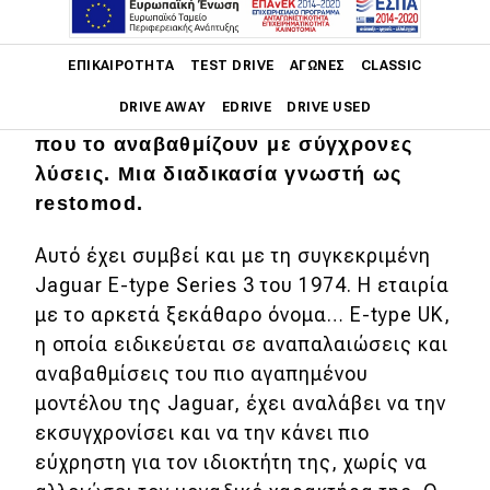
Main navigation
Εκτός από αυτούς που διατηρούν ένα
ΕΠΙΚΑΙΡΌΤΗΤΑ
TEST DRIVE
ΑΓΏΝΕΣ
CLASSIC
ιστορικό αυτοκίνητο σε όσο πιο γνήσια
DRIVE AWAY
EDRIVE
DRIVE USED
κατάσταση γίνεται, υπάρχουν κι εκείνοι
που το αναβαθμίζουν με σύγχρονες
Main navigation
λύσεις. Μια διαδικασία γνωστή ως
Επικαιρότητα
restomod.
Νέα μοντέλα
Αυτό έχει συμβεί και με τη συγκεκριμένη
Πρωτότυπα
Jaguar E-type Series 3 του 1974. Η εταιρία
με το αρκετά ξεκάθαρο όνομα… E-type UK,
Ελλάδα
η οποία ειδικεύεται σε αναπαλαιώσεις και
Κόσμος
αναβαθμίσεις του πιο αγαπημένου
Τεχνολογία
μοντέλου της Jaguar, έχει αναλάβει να την
εκσυγχρονίσει και να την κάνει πιο
Ασφάλεια
εύχρηστη για τον ιδιοκτήτη της, χωρίς να
Αγορά