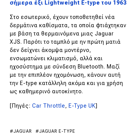
σήμερα έξι Lightweight E-type του 1963
MOTO
Στο εσωτερικό, έχουν τοποθετηθεί νέα
δερμάτινα καθίσματα, τα οποία φτιάχτηκαν
Μεταχειρισμένο
με βάση τα θερμαινόμενα μιας Jaguar
XJS. Παρότι το ταμπλό με ην πρώτη ματιά
Οδηγός αγοράς
δεν δείχνει άκομψα μοντέρνο,
Συμβουλές
ενσωματώνει κλιματισμό, αλλά και
ηχοσύστημα με σύνδεση Bluetooth. Μαζί
με την επιπλέον ηχομόνωση, κάνουν αυτή
Χρηστικά
την E-type κατάλληλη ακόμα και για χρήση
ως καθημερινό αυτοκίνητο.
Συμβουλές
ΚΤΕΟ
[Πηγές:
Car Throttle
,
E-Type UK
]
Οδική βοήθεια
JAGUAR
JAGUAR E-TYPE