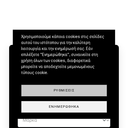
Χρησιμοποιούμε κάποια cookies στις σελίδες
αυτού του ιστότοπου για την καλύτερη
λειτουργία και την ενημέρωσή σας. Εάν
επιλέξετε "Ενημερώθηκα", συναινείτε στη
χρήση όλων των cookies, διαφορετικά
μπορείτε να αποδεχτείτε μεμονωμένους
τύπους cookie.
ΜΕΤΑΧΕΙΡΙΣΜΕΝΑ ΑΠΟ
ΕΜΠΙΣΤΟΥΣ ΕΜΠΟΡΟΥΣ by
ΡΥΘΜΊΣΕΙΣ
ΕΝΗΜΕΡΏΘΗΚΑ