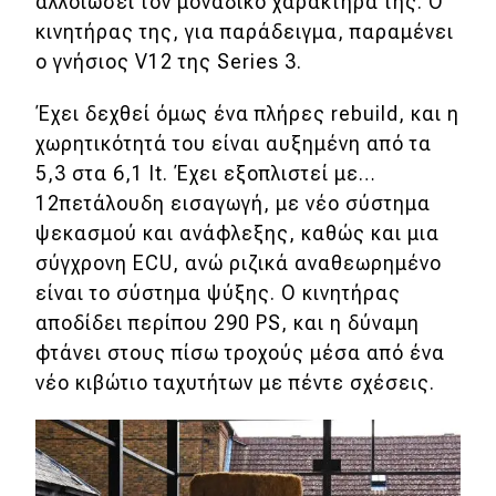
αλλοιώσει τον μοναδικό χαρακτήρα της. Ο
κινητήρας της, για παράδειγμα, παραμένει
Απόψεις
ο γνήσιος V12 της Series 3.
Έχει δεχθεί όμως ένα πλήρες rebuild, και η
Test Drive
χωρητικότητά του είναι αυξημένη από τα
Δοκιμή
5,3 στα 6,1 lt. Έχει εξοπλιστεί με…
12πετάλουδη εισαγωγή, με νέο σύστημα
Αποστολή
ψεκασμού και ανάφλεξης, καθώς και μια
Συγκρίνουμε
σύγχρονη ECU, ανώ ριζικά αναθεωρημένο
είναι το σύστημα ψύξης. Ο κινητήρας
αποδίδει περίπου 290 PS, και η δύναμη
Αγώνες
φτάνει στους πίσω τροχούς μέσα από ένα
νέο κιβώτιο ταχυτήτων με πέντε σχέσεις.
Formula 1
WRC
Motorsport