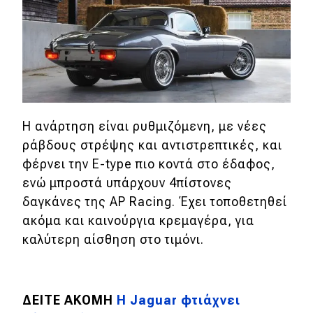
Eco
Νέα
Τεχνολογία
Mobility
Η ανάρτηση είναι ρυθμιζόμενη, με νέες
ράβδους στρέψης και αντιστρεπτικές, και
Σταθμοί φόρτισης
φέρνει την Ε-type πιο κοντά στο έδαφος,
ενώ μπροστά υπάρχουν 4πίστονες
Classic
δαγκάνες της AP Racing. Έχει τοποθετηθεί
ακόμα και καινούργια κρεμαγέρα, για
Νέα
καλύτερη αίσθηση στο τιμόνι.
Παρουσιάσεις
ΔΕΙΤΕ ΑΚΟΜΗ
Η Jaguar φτιάχνει
DRIVE Away