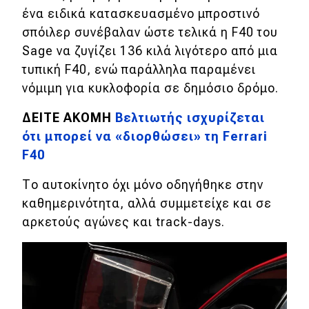
eDRIVE
ένα ειδικά κατασκευασμένο μπροστινό
σπόιλερ συνέβαλαν ώστε τελικά η F40 του
DRIVE USED
Sage να ζυγίζει 136 κιλά λιγότερο από μια
τυπική F40, ενώ παράλληλα παραμένει
νόμιμη για κυκλοφορία σε δημόσιο δρόμο.
ΔΕΙΤΕ ΑΚΟΜΗ
Βελτιωτής ισχυρίζεται
ότι μπορεί να «διορθώσει» τη Ferrari
F40
Το αυτοκίνητο όχι μόνο οδηγήθηκε στην
καθημερινότητα, αλλά συμμετείχε και σε
αρκετούς αγώνες και track-days.