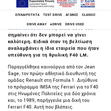
Main navigation
Η Ferrari F40 αποτελεί για πολλούς
το
ΕΠΙΚΑΙΡΌΤΗΤΑ
TEST DRIVE
ΑΓΏΝΕΣ
CLASSIC
πιο ποθητό αυτοκίνητο που έχει
DRIVE AWAY
eDRIVE
DRIVE USED
κατασκευαστεί ποτέ,
αλλά αυτό δεν
σημαίνει ότι δεν μπορεί να γίνει
Main navigation
Επικαιρότητα
καλύτερη. Ειδικά όταν τη βελτίωση
αναλαμβάνει η ίδια εταιρεία που ήταν
Νέα μοντέλα
υπεύθυνη για τη θρυλική F40 LM.
Πρωτότυπα
Παραγγέλθηκε καινούργια από τον Jean
Ελλάδα
Sage, τον πρώην αθλητικό διευθυντή της
ομάδας Renault στη Formula 1. Διηύθυνε
Κόσμος
το πρόγραμμα IMSA της Ferrari για το F40
Τεχνολογία
στις Ηνωμένες Πολιτείες για δύο χρόνια
Ασφάλεια
και, το 1989, παρήγγειλε μια δική του
Ferrari F40. Αυτή που βλέπεις.
Αγορά