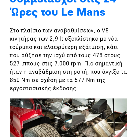
Ώρες του Le Mans
Eco
Νέα
Στο πλαίσιο των αναβαθμίσεων, ο V8
κινητήρας των 2,9 lt εξοπλίστηκε με νέα
Τεχνολογία
τούρμπο και ελαφρύτερη εξάτμιση, κάτι
Mobility
που αύξησε την ισχύ από τους 478 στους
527 ίππους στις 7.000 rpm. Πιο σημαντική
Σταθμοί φόρτισης
ήταν η αναβάθμιση στη ροπή, που άγγιξε τα
850 Nm σε σχέση με τα 577 Nm της
Classic
εργοστασιακής έκδοσης.
Νέα
Παρουσιάσεις
DRIVE Away