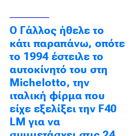
Απόψεις
Ο Γάλλος ήθελε το
Test Drive
κάτι παραπάνω, οπότε
Δοκιμή
το 1994 έστειλε το
Αποστολή
αυτοκίνητό του στη
Συγκρίνουμε
Michelotto, την
Αγώνες
ιταλική φίρμα που
Formula 1
είχε εξελίξει την F40
WRC
LM για να
Motorsport
συμμετάσχει στις 24