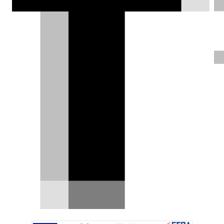
καλύτερη έκδοση δρόμου. Και τώρα
μπορεί να γίνει δική σου.
Δημήτρης Σαμπαζιώτης |
09.06.2026
ΦΩΤΟΓΡΑΦΙΕΣ