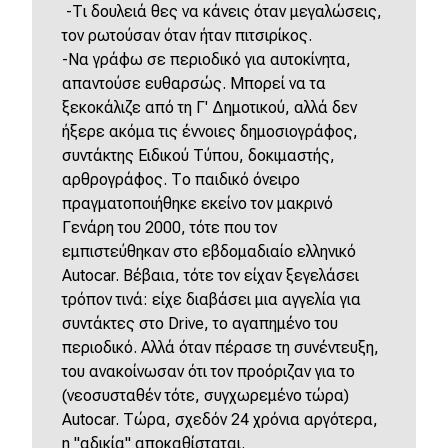
-Τι δουλειά θες να κάνεις όταν μεγαλώσεις,
τον ρωτούσαν όταν ήταν πιτσιρίκος.
-Να γράφω σε περιοδικό για αυτοκίνητα,
απαντούσε ευθαρσώς. Μπορεί να τα
ξεκοκάλιζε από τη Γ' Δημοτικού, αλλά δεν
ήξερε ακόμα τις έννοιες δημοσιογράφος,
συντάκτης Ειδικού Τύπου, δοκιμαστής,
αρθρογράφος. Το παιδικό όνειρο
πραγματοποιήθηκε εκείνο τον μακρινό
Γενάρη του 2000, τότε που τον
εμπιστεύθηκαν στο εβδομαδιαίο ελληνικό
Autocar. Βέβαια, τότε τον είχαν ξεγελάσει
τρόπον τινά: είχε διαβάσει μια αγγελία για
συντάκτες στο Drive, το αγαπημένο του
περιοδικό. Αλλά όταν πέρασε τη συνέντευξη,
του ανακοίνωσαν ότι τον προόριζαν για το
(νεοσυσταθέν τότε, συγχωρεμένο τώρα)
Autocar. Τώρα, σχεδόν 24 χρόνια αργότερα,
η "αδικία" αποκαθίσταται.