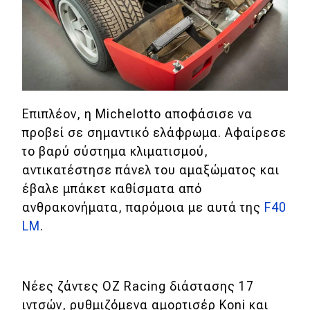
MOTO
Μεταχειρισμένο
Οδηγός αγοράς
Επιπλέον, η Michelotto αποφάσισε να
Συμβουλές
προβεί σε σημαντικό ελάφρωμα. Αφαίρεσε
το βαρύ σύστημα κλιματισμού,
αντικατέστησε πάνελ του αμαξώματος και
Χρηστικά
έβαλε μπάκετ καθίσματα από
ανθρακονήματα, παρόμοια με αυτά της
F40
Συμβουλές
LM
.
ΚΤΕΟ
Οδική βοήθεια
Νέες ζάντες OZ Racing διάστασης 17
ιντσών, ρυθμιζόμενα αμορτισέρ Koni και