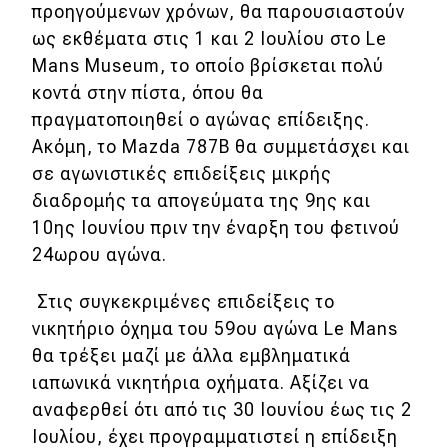
προηγούμενων χρόνων, θα παρουσιαστούν
ως εκθέματα στις 1 και 2 Ιουλίου στο Le
Eco
Mans Museum, το οποίο βρίσκεται πολύ
κοντά στην πίστα, όπου θα
Νέα
πραγματοποιηθεί ο αγώνας επίδειξης.
Τεχνολογία
Ακόμη, το Mazda 787B θα συμμετάσχει και
Mobility
σε αγωνιστικές επιδείξεις μικρής
διαδρομής τα απογεύματα της 9ης και
Σταθμοί φόρτισης
10ης Ιουνίου πριν την έναρξη του φετινού
24ωρου αγώνα.
Classic
Στις συγκεκριμένες επιδείξεις το
νικητήριο όχημα του 59ου αγώνα Le Mans
Νέα
θα τρέξει μαζί με άλλα εμβληματικά
Παρουσιάσεις
ιαπωνικά νικητήρια οχήματα. Αξίζει να
αναφερθεί ότι από τις 30 Ιουνίου έως τις 2
Ιουλίου, έχει προγραμματιστεί η επίδειξη
DRIVE Away