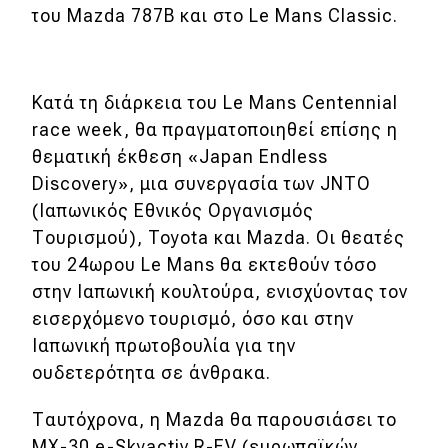
του Mazda 787B και στο Le Mans Classic.
MOTO
Μεταχειρισμένο
Κατά τη διάρκεια του Le Mans Centennial
race week, θα πραγματοποιηθεί επίσης η
Οδηγός αγοράς
θεματική έκθεση «Japan Endless
Συμβουλές
Discovery», μια συνεργασία των JNTO
(Ιαπωνικός Εθνικός Οργανισμός
Τουρισμού), Toyota και Mazda. Οι θεατές
Χρηστικά
του 24ωρου Le Mans θα εκτεθούν τόσο
στην Ιαπωνική κουλτούρα, ενισχύοντας τον
Συμβουλές
εισερχόμενο τουρισμό, όσο και στην
ΚΤΕΟ
Ιαπωνική πρωτοβουλία για την
ουδετερότητα σε άνθρακα.
Οδική βοήθεια
Ταυτόχρονα, η Mazda θα παρουσιάσει το
MX-30 e-Skyactiv R-EV (ευρωπαϊκών