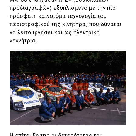
eDRIVE
προδιαγραφών) εξοπλισμένο με την πιο
πρόσφατη καινοτόμα τεχνολογία του
DRIVE USED
περιστροφικού της κινητήρα, που δύναται
να λειτουργήσει και ως ηλεκτρική
γεννήτρια.
Η επίτευξη της ουδετερότητας του