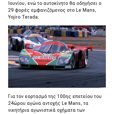
Ιουνίου, ενώ το αυτοκίνητο θα οδηγήσει ο
Απόψεις
29 φορές εμφανιζόμενος στο Le Mans,
Yojiro Terada.
Test Drive
Δοκιμή
Αποστολή
Συγκρίνουμε
Αγώνες
Formula 1
Για τον εορτασμό της 100ης επετείου του
WRC
24ώρου αγώνα αντοχής Le Mans, τα
Motorsport
νικητήρια αγωνιστικά οχήματα των