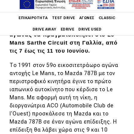
ανακοινώνει τον αγώνα επίδειξης του
νικητή του 59ου αγώνα, Mazda 787B,
Main navigation
στην 100η επέτειο του 24ωρου αγώνα
ΕΠΙΚΑΙΡΌΤΗΤΑ
TEST DRIVE
ΑΓΏΝΕΣ
CLASSIC
αντοχής Le Mans. Ο 91ος πρώτος
DRIVE AWAY
EDRIVE
DRIVE USED
αγώνας θα πραγματοποιηθεί στο Le
Mans Sarthe Circuit στη Γαλλία, από
Main navigation
Επικαιρότητα
τις 7 έως τις 11 του Ιουνίου.
Νέα μοντέλα
Το 1991 στον 59ο εικοσιτετράωρο αγώνα
αντοχής Le Mans, το Mazda 787B με τον
Πρωτότυπα
περιστροφικό κινητήρα έγινε το πρώτο
Ελλάδα
ιαπωνικό αυτοκίνητο που κέρδισε το Le
Mans. Με αφορμή αυτή τη νίκη, η
Κόσμος
διοργανώτρια ACO (Automobile Club de
Τεχνολογία
l'Ouest) προσκάλεσε τη Mazda και το
Ασφάλεια
Mazda 787B σε έναν αγώνα επίδειξης. Η
επίδειξη θα λάβει χώρα στις 9 και 10
Αγορά