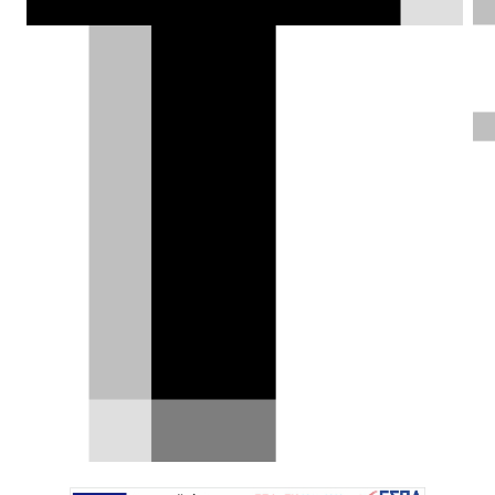
αντοχής Le Mans και Le Mans Classic.
DRIVE Team |
25.05.2023
Η Mazda Motor Corporation