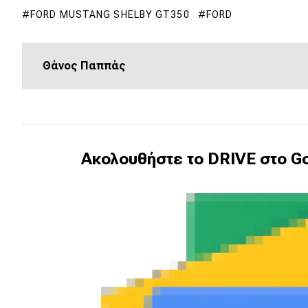
Συμβουλές
FORD MUSTANG SHELBY GT350
FORD
ΚΤΕΟ
Οδική βοήθεια
Θάνος Παππάς
eDRIVE
DRIVE USED
Ακολουθήστε το DRIVE στο Go