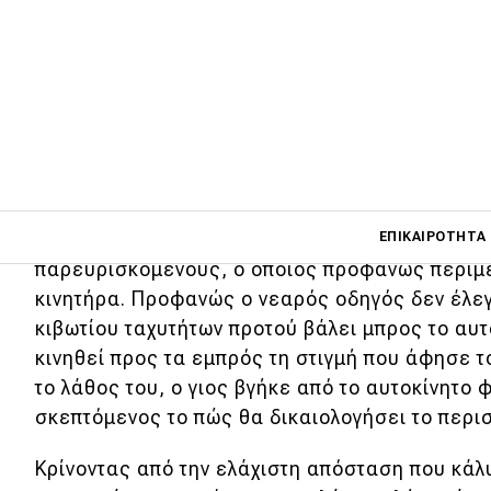
'Ενας έφηβος από τις ΗΠΑ στην προσπάθε
τους φίλους του με την
Ford Mustang She
τράκαρε στην πόρτα του γκαράζ κατά την 
Main navigati
Το περιστατικό φαίνεται στο βίντεο που τράβη
ΕΠΙΚΑΙΡΌΤΗΤΑ
παρευρισκόμενους, ο οποίος προφανώς περίμ
κινητήρα. Προφανώς ο νεαρός οδηγός δεν έλεγξ
κιβωτίου ταχυτήτων προτού βάλει μπρος το αυτ
Main navigation
Επικαιρότητα
κινηθεί προς τα εμπρός τη στιγμή που άφησε 
το λάθος του, ο γιος βγήκε από το αυτοκίνητο
Νέα μοντέλα
σκεπτόμενος το πώς θα δικαιολογήσει το περισ
Πρωτότυπα
Κρίνοντας από την ελάχιστη απόσταση που κάλ
Ελλάδα