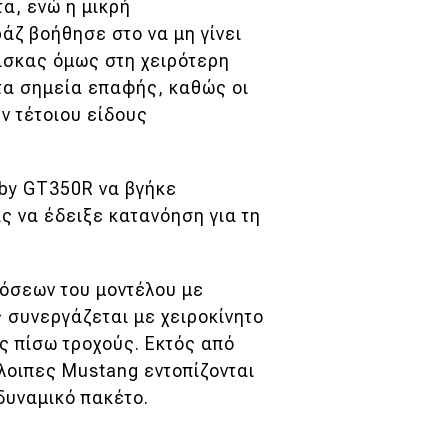
α, ενώ η μικρή
άζ βοήθησε στο να μη γίνει
άσκας όμως στη χειρότερη
τα σημεία επαφής, καθώς οι
ν τέτοιου είδους
by GT350R να βγήκε
ς να έδειξε κατανόηση για τη
δόσεων του μοντέλου με
ς συνεργάζεται με χειροκίνητο
ς πίσω τροχούς. Εκτός από
όλοιπες Mustang εντοπίζονται
δυναμικό πακέτο.