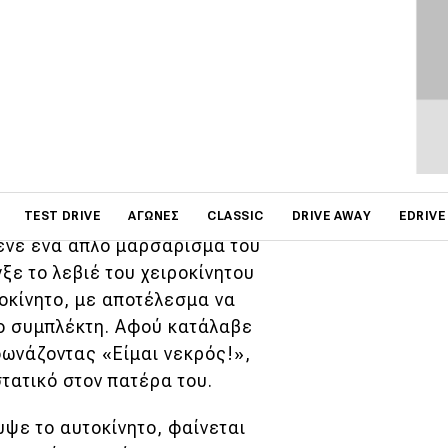
ΦΩΤΟΓΡΑΦΙΕΣ
ιά του να εντυπωσιάσει
lby GT350R
του πατέρα του,
εκκίνηση.
on
ξε ένας από τους
TEST DRIVE
ΑΓΏΝΕΣ
CLASSIC
DRIVE AWAY
EDRIVE
ενε ένα απλό μαρσάρισμα του
ε το λεβιέ του χειροκίνητου
οκίνητο, με αποτέλεσμα να
το συμπλέκτη. Αφού κατάλαβε
 φωνάζοντας «Είμαι νεκρός!»,
τατικό στον πατέρα του.
υψε το αυτοκίνητο, φαίνεται