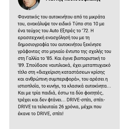
MOTO
Φανατικός του αυτοκινήτου από τα μικράτα
του, ανακάλυψε τον ειδικό Τύπο στα 10 με
Μεταχειρισμένο
ένα τεύχος του Αuto Εξπρές το ’72. Η
ερασιτεχνική ενασχόλησή του με τη
Οδηγός αγοράς
δημοσιογραφία του αυτοκινήτου ξεκίνησε
γράφοντας στο μηνιαίο έντυπο της σχολής του
Συμβουλές
στη Γαλλία το ’85. Και έγινε βιοποριστική το
’89. Σπούδασε ναυτιλιακά, έχει μεταπτυχιακό
τίτλο στη «διαχείριση καταστάσεων κρίσης
Χρηστικά
και ανθρώπινη συμπεριφορά», του αρέσει η
ιστιοπλοΐα, το κυνήγι, τα κλασικά αυτοκίνητα…
Συμβουλές
Kαι με τρία παιδιά, έστω τα δύο φοιτητές,
ΚΤΕΟ
τρέχει και δεν φτάνει… DRIVE-σπίτι, σπίτι-
DRIVE τα τελευταία 26 χρόνια, μέχρι που
Οδική βοήθεια
έκανε το DRIVE, σπίτι!