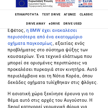
εκατομμυρίων ευρώ για την υπόθεση
Main navigation
των αυτοκινήτων της που παίρνουν
ΕΠΙΚΑΙΡΌΤΗΤΑ
TEST DRIVE
ΑΓΏΝΕΣ
CLASSIC
φωτιά.
DRIVE AWAY
eDRIVE
DRIVE USED
Εφέτος,
η BMW έχει ανακαλέσει
περισσότερα από ένα εκατομμύριο
Main navigation
Επικαιρότητα
οχήματα παγκοσμίως
, εξαιτίας ενός
προβλήματος στο σύστημα ψύξης των
Νέα μοντέλα
καυσαερίων. Ένα τεχνικό ελάττωμα που
Πρωτότυπα
μπορεί σε ορισμένες περιπτώσεις να
προκαλέσει πυρκαγιά στον κινητήρα. Αυτό
Ελλάδα
περιελάμβανε και τη Νότια Κορέα, όπου
Κόσμος
δεκάδες οχήματα τυλίχθηκαν στις φλόγες.
Τεχνολογία
Η ασιατική χώρα ξεκίνησε έρευνα για το
Ασφάλεια
θέμα αυτό στις αρχές του Αυγούστου. Η
Αγορά
Seoul κατηγορεί γερμανική φίρμα για