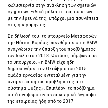
κωλυσιεργία στην ανάκληση των σχετικών
Απόψεις
οχημάτων. Ειδικά μάλιστα που, σύμφωνα
με την έρευνά της, υπάρχει μια ασυνέπεια
στις ημερομηνίες.
Test Drive
Σε δήλωσή του, το υπουργείο Μεταφορών
Δοκιμή
της Νότιας Κορέας υπενθύμισε ότι η BMW
Αποστολή
αναγνώρισε την ύπαρξη του προβλήματος
Συγκρίνουμε
τον Ιούλιο του 2018. Ωστόσο, σύμφωνα με
το υπουργείο, «η BMW είχε ήδη
δημιουργήσει τον Οκτώβριο του 2015
Αγώνες
ομάδα εργασίας εντεταλμένη για την
αντιμετώπιση του προβλήματος στο
Formula 1
σύστημα ψύξης». Επιπλέον, το πρόβλημα
WRC
αυτό αναφερόταν σε εσωτερικά έγγραφα
της εταιρείας ήδη από το 2017.
Motorsport