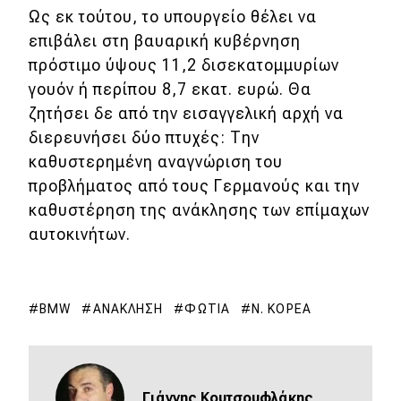
Ως εκ τούτου, το υπουργείο θέλει να
επιβάλει στη βαυαρική κυβέρνηση
Eco
πρόστιμο ύψους 11,2 δισεκατομμυρίων
Νέα
γουόν ή περίπου 8,7 εκατ. ευρώ. Θα
ζητήσει δε από την εισαγγελική αρχή να
Τεχνολογία
διερευνήσει δύο πτυχές: Την
Mobility
καθυστερημένη αναγνώριση του
προβλήματος από τους Γερμανούς και την
Σταθμοί φόρτισης
καθυστέρηση της ανάκλησης των επίμαχων
αυτοκινήτων.
Classic
Νέα
BMW
ΑΝΆΚΛΗΣΗ
ΦΩΤΙΆ
Ν. ΚΟΡΈΑ
Παρουσιάσεις
DRIVE Away
Γιάννης Κουτσουφλάκης