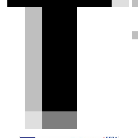
Γιάννης Κουτσουφλάκης |
24.12.2018
Η Seoul σκοπεύει να επιβάλει
πρόστιμο στην BMW σχεδόν εννέα