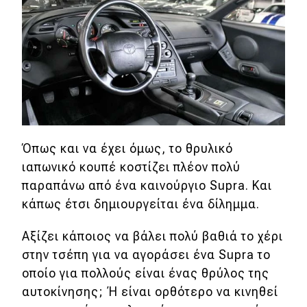
MOTO
Μεταχειρισμένο
Οδηγός αγοράς
Συμβουλές
Όπως και να έχει όμως, το θρυλικό
ιαπωνικό κουπέ κοστίζει πλέον πολύ
Χρηστικά
παραπάνω από ένα καινούργιο Supra. Και
κάπως έτσι δημιουργείται ένα δίλημμα.
Συμβουλές
ΚΤΕΟ
Αξίζει κάποιος να βάλει πολύ βαθιά το χέρι
στην τσέπη για να αγοράσει ένα Supra το
Οδική βοήθεια
οποίο για πολλούς είναι ένας θρύλος της
αυτοκίνησης; Ή είναι ορθότερο να κινηθεί