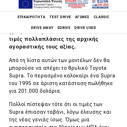
Είναι γνωστό ότι διανύουμε μια
περίοδο στην οποία οι μεταπωλητικές
Main navigation
αξίες των αυτοκινήτων έχουν φτάσει σε
ΕΠΙΚΑΙΡΌΤΗΤΑ
TEST DRIVE
ΑΓΏΝΕΣ
CLASSIC
ιστορικά υψηλά. Μοντέλα που έχουν
DRIVE AWAY
EDRIVE
DRIVE USED
γράψει ιστορία πωλούνται πλέον σε
τιμές πολλαπλάσιες της αρχικής
Main navigation
αγοραστικής τους αξίας.
Επικαιρότητα
Από τη λίστα αυτών των μοντέλων δεν θα
Νέα μοντέλα
μπορούσε να απέχει το θρυλικό Toyota
Πρωτότυπα
Supra. To περασμένο καλοκαίρι ένα Supra
Ελλάδα
του 1995 σε άριστη κατάσταση πωλήθηκε
για 201.000 δολάρια.
Κόσμος
Τεχνολογία
Πολλοί πίστεψαν τότε ότι οι τιμές των
Supra έπιασαν ταβάνι, λόγω έλευσης και
Ασφάλεια
της νέας γενιάς ίσως. Όμως μια
Αγορά