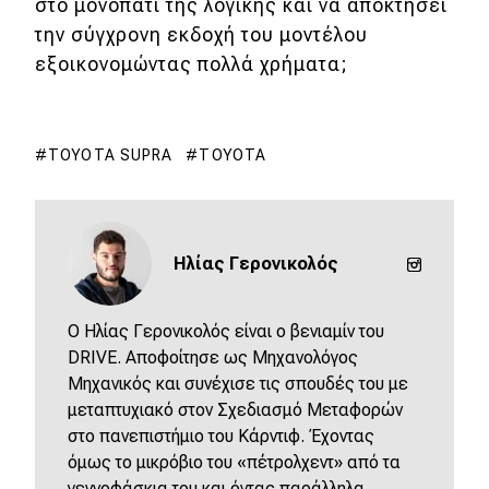
eDRIVE
στο μονοπάτι της λογικής και να αποκτήσει
την σύγχρονη εκδοχή του μοντέλου
DRIVE USED
εξοικονομώντας πολλά χρήματα;
TOYOTA SUPRA
TOYOTA
Ηλίας Γερονικολός
O Ηλίας Γερονικολός είναι ο βενιαμίν του
DRIVE. Αποφοίτησε ως Μηχανολόγος
Μηχανικός και συνέχισε τις σπουδές του με
μεταπτυχιακό στον Σχεδιασμό Μεταφορών
στο πανεπιστήμιο του Κάρντιφ. Έχοντας
όμως το μικρόβιο του «πέτρολχεντ» από τα
γεννοφάσκια του και όντας παράλληλα