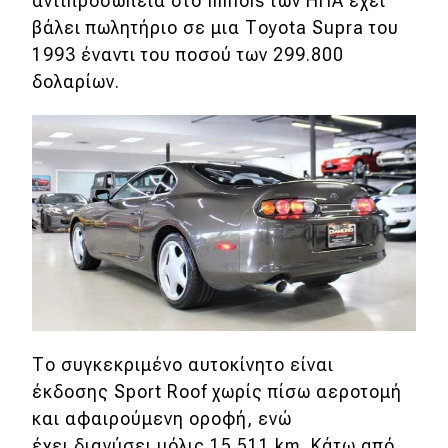
αντιπροσωπεία στο Illinois των ΗΠΑ έχει
βάλει πωλητήριο σε μια Τoyota Supra του
Απόψεις
1993 έναντι του ποσού των 299.800
δολαρίων.
Test Drive
Δοκιμή
Αποστολή
Συγκρίνουμε
Αγώνες
Formula 1
Το συγκεκριμένο αυτοκίνητο είναι
WRC
έκδοσης Sport Roof χωρίς πίσω αεροτομή
και αφαιρούμενη οροφή, ενώ
Motorsport
έχει διανύσει μόλις 15.511 km. Κάτω από