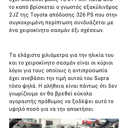
το καπό βρίσκεται ο γνωστός εξακύλινδρος
Eco
2JZ της Toyota απόδοσης 326 PS που στην
συγκεκριμένη περίπτωση συνδυάζεται με
Νέα
ένα χειροκίνητο σασμάν έξι σχέσεων.
Τεχνολογία
Mobility
Τα ελάχιστα χιλιόμετρα για την ηλικία του
Σταθμοί φόρτισης
και το χειροκίνητο σασμάν είναι οι κύριοι
λόγοι για τους οποίους η αντιπροσωπία
έχει ανεβάσει την τιμή αυτού του Supra
Classic
τόσο ψηλά. Η αλήθεια είναι πάντως ότι δεν
γνωρίζουμε αν θα βρεθεί εύκολα
Νέα
αγοραστής πρόθυμος να ξοδέψει αυτό το
Παρουσιάσεις
υψηλό ποσό για να την αποκτήσει.
DRIVE Away