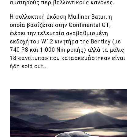
αυστηρούς περιβαλλοντικούς κανόνες.
Eco
Η συλλεκτική έκδοση Mulliner Batur, η
οποία βασίζεται στην Continental GT,
Νέα
φέρει την τελευταία αναβαθμισμένη
Τεχνολογία
εκδοχή του W12 κινητήρα της Bentley (με
740 PS και 1.000 Nm ροπής) αλλά τα μόλις
Mobility
18 «αντίτυπα» που κατασκευάστηκαν είναι
Σταθμοί φόρτισης
ήδη sold out…
Classic
Νέα
Παρουσιάσεις
DRIVE Away