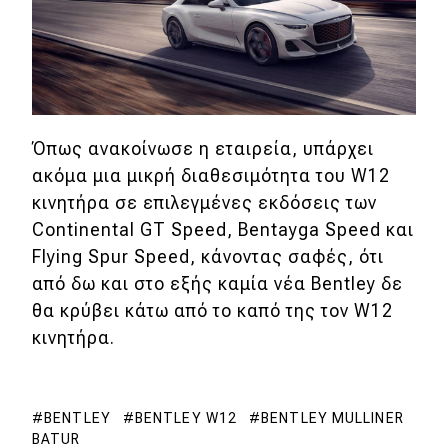
MOTO
Μεταχειρισμένο
Οδηγός αγοράς
Όπως ανακοίνωσε η εταιρεία, υπάρχει
ακόμα μια μικρή διαθεσιμότητα του W12
Συμβουλές
κινητήρα σε επιλεγμένες εκδόσεις των
Continental GT Speed, Bentayga Speed και
Χρηστικά
Flying Spur Speed, κάνοντας σαφές, ότι
από δω και στο εξής καμία νέα Bentley δε
Συμβουλές
θα κρύβει κάτω από το καπό της τον W12
κινητήρα.
ΚΤΕΟ
Οδική βοήθεια
BENTLEY
BENTLEY W12
BENTLEY MULLINER
BATUR