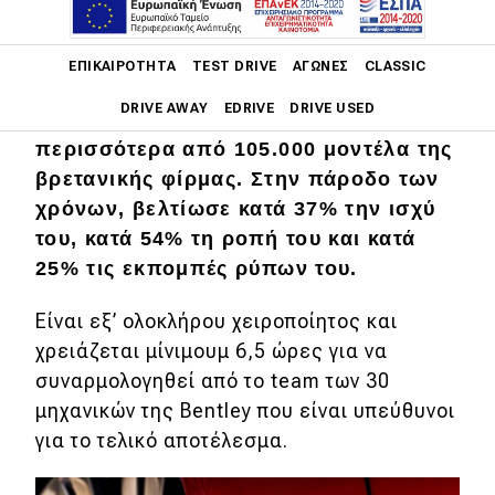
Ο W12 κινητήρας της Bentley (6,0 lt,
Main navigation
twin-turbo), παρουσιάστηκε για πρώτη
ΕΠΙΚΑΙΡΌΤΗΤΑ
TEST DRIVE
ΑΓΏΝΕΣ
CLASSIC
φορά το 2003 και μέσα σε αυτά τα 20
DRIVE AWAY
EDRIVE
DRIVE USED
χρόνια ζωής του, εφοδίασε
περισσότερα από 105.000 μοντέλα της
Main navigation
βρετανικής φίρμας. Στην πάροδο των
Επικαιρότητα
χρόνων, βελτίωσε κατά 37% την ισχύ
Νέα μοντέλα
του, κατά 54% τη ροπή του και κατά
25% τις εκπομπές ρύπων του.
Πρωτότυπα
Ελλάδα
Είναι εξ’ ολοκλήρου χειροποίητος και
χρειάζεται μίνιμουμ 6,5 ώρες για να
Κόσμος
συναρμολογηθεί από το team των 30
Τεχνολογία
μηχανικών της Bentley που είναι υπεύθυνοι
για το τελικό αποτέλεσμα.
Ασφάλεια
Αγορά