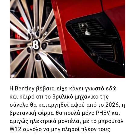
Απόψεις
Test Drive
Δοκιμή
Αποστολή
Συγκρίνουμε
Η Bentley βέβαια είχε κάνει γνωστό εδώ
Αγώνες
και καιρό ότι το θρυλικό μηχανικό της
σύνολο θα καταργηθεί αφού από το 2026, η
Formula 1
βρετανική φίρμα θα πουλά μόνο PHEV και
WRC
αμιγώς ηλεκτρικά μοντέλα, με το μπρουτάλ
Motorsport
W12 σύνολο να μην πληροί πλέον τους