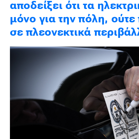
Αγώνες
αποδείξει ότι τα ηλεκτρι
Formula 1
μόνο για την πόλη, ούτε
WRC
σε πλεονεκτικά περιβάλ
Motorsport
Eco
Νέα
Τεχνολογία
Mobility
Σταθμοί φόρτισης
Classic