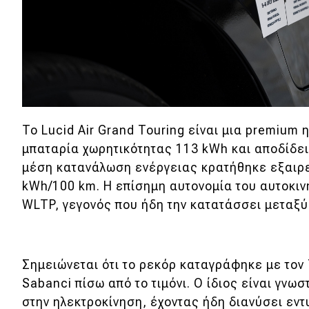
Νέα
Παρουσιάσεις
DRIVE Away
To Lucid Air Grand Touring είναι μια premium
MOTO
μπαταρία χωρητικότητας 113 kWh και αποδίδει
μέση κατανάλωση ενέργειας κρατήθηκε εξαιρε
Μεταχειρισμένο
kWh/100 km. Η επίσημη αυτονομία του αυτοκιν
Οδηγός αγοράς
WLTP, γεγονός που ήδη την κατατάσσει μεταξ
Συμβουλές
Σημειώνεται ότι το ρεκόρ καταγράφηκε με τον
Χρηστικά
Sabanci πίσω από το τιμόνι. Ο ίδιος είναι γνωσ
στην ηλεκτροκίνηση, έχοντας ήδη διανύσει εν