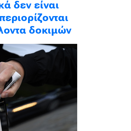
κά δεν είναι
 περιορίζονται
λοντα δοκιμών