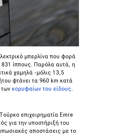
 ηλεκτρικό μπερλίνα που φορά
 831 ίππους. Παρόλα αυτά, η
τικά χαμηλά -μόλις 13,5
ήτου φτάνει τα 960 km κατά
ύ των
κορυφαίων του είδους
.
 Τούρκο επιχειρηματία Emre
τός για την υποστήριξή του
τυπωσιακές αποστάσεις με το