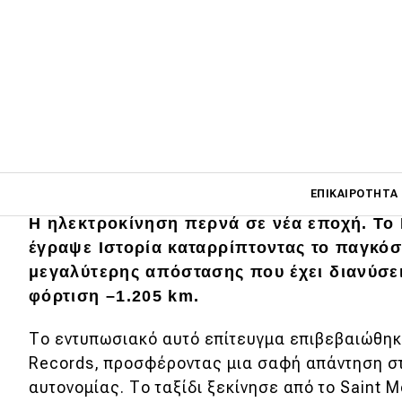
Main navigati
ΕΠΙΚΑΙΡΌΤΗΤΑ
Η ηλεκτροκίνηση περνά σε νέα εποχή. To 
έγραψε Iστορία καταρρίπτοντας το παγκόσ
Main navigation
μεγαλύτερης απόστασης που έχει διανύσει
Επικαιρότητα
φόρτιση –1.205 km.
Νέα μοντέλα
Το εντυπωσιακό αυτό επίτευγμα επιβεβαιώθηκ
Πρωτότυπα
Records, προσφέροντας μια σαφή απάντηση στ
αυτονομίας. Το ταξίδι ξεκίνησε από το Saint Mo
Ελλάδα