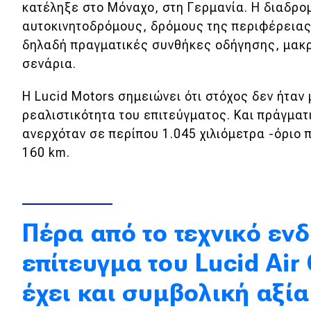
κατέληξε στο Μόναχο, στη Γερμανία. Η διαδρ
Κόσμος
αυτοκινητοδρόμους, δρόμους της περιφέρειας
δηλαδή πραγματικές συνθήκες οδήγησης, μακ
Τεχνολογία
σενάρια.
Ασφάλεια
Η Lucid Motors σημειώνει ότι στόχος δεν ήταν
Αγορά
ρεαλιστικότητα του επιτεύγματος. Και πράγμα
Απόψεις
ανερχόταν σε περίπου 1.045 χιλιόμετρα -όριο
160 km.
Test Drive
Δοκιμή
Πέρα από το τεχνικό εν
Αποστολή
επίτευγμα του Lucid Air
Συγκρίνουμε
έχει και συμβολική αξία