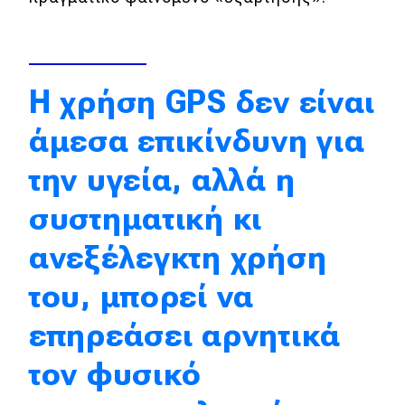
Eco
Νέα
Η χρήση GPS δεν είναι
Τεχνολογία
άμεσα επικίνδυνη για
Mobility
την υγεία, αλλά η
Σταθμοί φόρτισης
συστηματική κι
ανεξέλεγκτη χρήση
Classic
του, μπορεί να
Νέα
επηρεάσει αρνητικά
Παρουσιάσεις
τον φυσικό
DRIVE Away