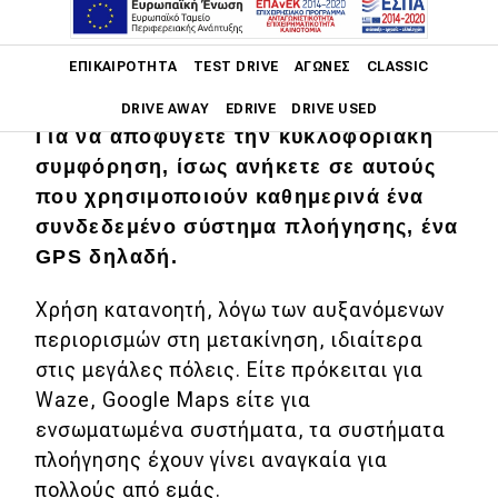
Main navigation
ΕΠΙΚΑΙΡΌΤΗΤΑ
TEST DRIVE
ΑΓΏΝΕΣ
CLASSIC
DRIVE AWAY
EDRIVE
DRIVE USED
Για να αποφύγετε την κυκλοφοριακή
συμφόρηση, ίσως ανήκετε σε αυτούς
Main navigation
Επικαιρότητα
που χρησιμοποιούν καθημερινά ένα
συνδεδεμένο σύστημα πλοήγησης, ένα
Νέα μοντέλα
GPS δηλαδή.
Πρωτότυπα
Χρήση κατανοητή, λόγω των αυξανόμενων
Ελλάδα
περιορισμών στη μετακίνηση, ιδιαίτερα
Κόσμος
στις μεγάλες πόλεις. Είτε πρόκειται για
Waze, Google Maps είτε για
Τεχνολογία
ενσωματωμένα συστήματα, τα συστήματα
Ασφάλεια
πλοήγησης έχουν γίνει αναγκαία για
πολλούς από εμάς.
Αγορά