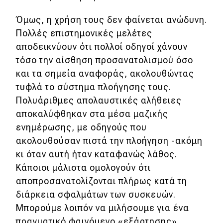
Απόψεις
Όμως, η χρήση τους δεν φαίνεται ανώδυνη.
Πολλές επιστημονικές μελέτες
αποδεικνύουν ότι πολλοί οδηγοί χάνουν
Test Drive
τόσο την αίσθηση προσανατολισμού όσο
και τα σημεία αναφοράς, ακολουθώντας
Δοκιμή
τυφλά το σύστημα πλοήγησης τους.
Αποστολή
Πολυάριθμες απολαυστικές αλήθειες
Συγκρίνουμε
αποκαλύφθηκαν στα μέσα μαζικής
ενημέρωσης, με οδηγούς που
ακολουθούσαν πιστά την πλοήγηση -ακόμη
Αγώνες
κι όταν αυτή ήταν καταφανώς λάθος.
Κάποιοι μάλιστα ομολογούν ότι
Formula 1
αποπροσανατολίζονται πλήρως κατά τη
WRC
διάρκεια σφαλμάτων των συσκευών.
Μπορούμε λοιπόν να μιλήσουμε για ένα
Motorsport
πραγματικό φαινόμενο «εξάρτησης».