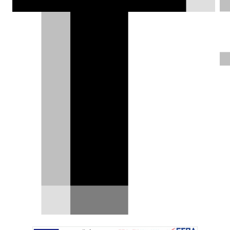
επιστημονικές μελέτες δείχνουν ότι η
συστηματική χρήση τους προκαλεί
αλλοίωση του αισθήματος
προσανατολισμού στους οδηγούς.
Δημήτρης Βαμβακίδης |
01.09.2025