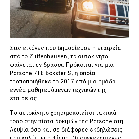
Eco
Νέα
Τεχνολογία
Στις εικόνες που δημοσίευσε η εταιρεία
Mobility
από το Zuffenhausen, το αυτοκίνητο
φαίνεται εν δράσει. Πρόκειται για μια
Σταθμοί φόρτισης
Porsche 718 Boxster S, η οποία
τροποποιήθηκε το 2017 από μια ομάδα
Classic
εννέα μαθητευόμενων τεχνικών της
εταιρείας.
Νέα
Το αυτοκίνητο χρησιμοποιείται τακτικά
Παρουσιάσεις
τόσο στην πίστα δοκιμών της Porsche στη
Λειψία όσο και σε διάφορες εκδηλώσεις
DRIVE Away
που καλύπτει η φίρμα. Οι συγκεκριμένες