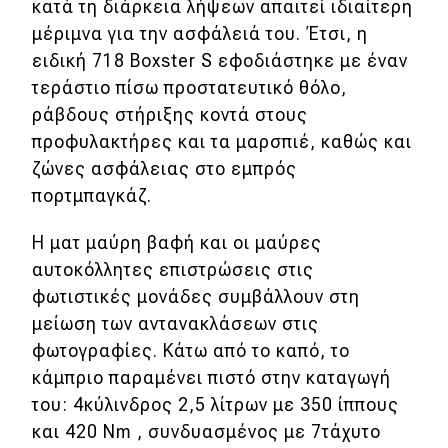
eDRIVE
κατά τη διάρκεια λήψεων απαιτεί ιδιαίτερη
μέριμνα για την ασφάλειά του. Έτσι, η
DRIVE USED
ειδική 718 Boxster S εφοδιάστηκε με έναν
τεράστιο πίσω προστατευτικό θόλο,
ράβδους στήριξης κοντά στους
προφυλακτήρες και τα μαρσπιέ, καθώς και
ζώνες ασφάλειας στο εμπρός
πορτμπαγκάζ.
Η ματ μαύρη βαφή και οι μαύρες
αυτοκόλλητες επιστρώσεις στις
φωτιστικές μονάδες συμβάλλουν στη
μείωση των αντανακλάσεων στις
φωτογραφίες. Κάτω από το καπό, το
κάμπριο παραμένει πιστό στην καταγωγή
του: 4κύλινδρος 2,5 λίτρων με 350 ίππους
και 420 Nm , συνδυασμένος με 7τάχυτο