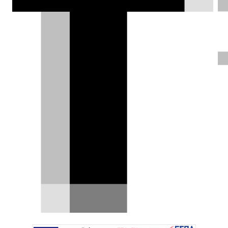
έναν πολύ συγκεκριμένο σκοπό: Να
φωτογραφίζει τα αυτοκίνητά της. Με
τεράστιο προστατευτικό θόλο και ματ
μαύρο χρώμα, η ειδική αυτή Porsche
τραβάει τα βλέμματα.
Δημήτρης Βαμβακίδης |
04.11.2025