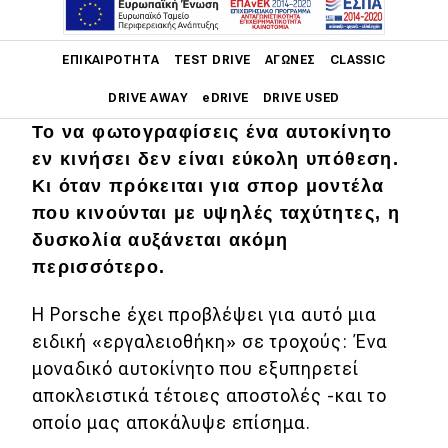
Main navigation
ΕΠΙΚΑΙΡΌΤΗΤΑ
TEST DRIVE
ΑΓΏΝΕΣ
CLASSIC
DRIVE AWAY
eDRIVE
DRIVE USED
Το να φωτογραφίσεις ένα αυτοκίνητο
Main navigation
εν κινήσει δεν είναι εύκολη υπόθεση.
Επικαιρότητα
Κι όταν πρόκειται για σπορ μοντέλα
Νέα μοντέλα
που κινούνται με υψηλές ταχύτητες, η
δυσκολία αυξάνεται ακόμη
Πρωτότυπα
περισσότερο.
Ελλάδα
Η Porsche έχει προβλέψει για αυτό μια
Κόσμος
ειδική «εργαλειοθήκη» σε τροχούς: Ένα
Τεχνολογία
μοναδικό αυτοκίνητο που εξυπηρετεί
αποκλειστικά τέτοιες αποστολές -και το
Ασφάλεια
οποίο μας αποκάλυψε επίσημα.
Αγορά