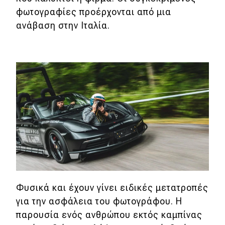
φωτογραφίες προέρχονται από μια
MOTO
ανάβαση στην Ιταλία.
Μεταχειρισμένο
Οδηγός αγοράς
Συμβουλές
Χρηστικά
Συμβουλές
ΚΤΕΟ
Φυσικά και έχουν γίνει ειδικές μετατροπές
Οδική βοήθεια
για την ασφάλεια του φωτογράφου. Η
παρουσία ενός ανθρώπου εκτός καμπίνας