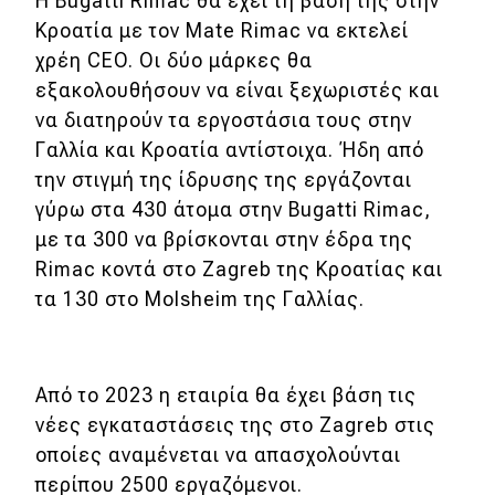
Η Bugatti Rimac θα έχει τη βάση της στην
Κροατία με τον Mate Rimac να εκτελεί
Eco
χρέη CEO. Οι δύο μάρκες θα
εξακολουθήσουν να είναι ξεχωριστές και
Νέα
να διατηρούν τα εργοστάσια τους στην
Τεχνολογία
Γαλλία και Κροατία αντίστοιχα. Ήδη από
την στιγμή της ίδρυσης της εργάζονται
Mobility
γύρω στα 430 άτομα στην Bugatti Rimac,
Σταθμοί φόρτισης
με τα 300 να βρίσκονται στην έδρα της
Rimac κοντά στο Zagreb της Κροατίας και
τα 130 στο Molsheim της Γαλλίας.
Classic
Νέα
Από το 2023 η εταιρία θα έχει βάση τις
Παρουσιάσεις
νέες εγκαταστάσεις της στο Zagreb στις
οποίες αναμένεται να απασχολούνται
περίπου 2500 εργαζόμενοι.
DRIVE Away