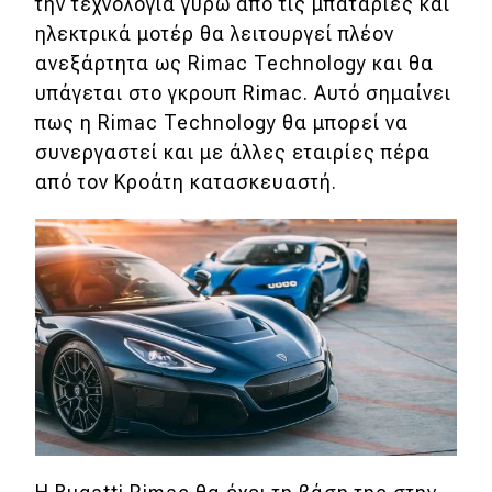
την τεχνολογία γύρω από τις μπαταρίες και
ηλεκτρικά μοτέρ θα λειτουργεί πλέον
Απόψεις
ανεξάρτητα ως Rimac Technology και θα
υπάγεται στο γκρουπ Rimac. Αυτό σημαίνει
Test Drive
πως η Rimac Technology θα μπορεί να
συνεργαστεί και με άλλες εταιρίες πέρα
Δοκιμή
από τον Κροάτη κατασκευαστή.
Αποστολή
Συγκρίνουμε
Αγώνες
Formula 1
WRC
Motorsport