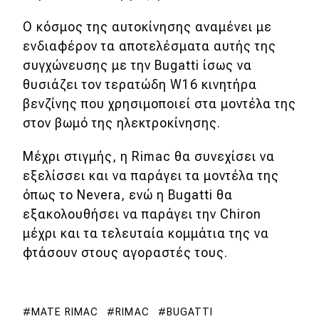
Ο κόσμος της αυτοκίνησης αναμένει με
MOTO
ενδιαφέρον τα αποτελέσματα αυτής της
συγχώνευσης με την Bugatti ίσως να
Μεταχειρισμένο
θυσιάζει τον τερατώδη W16 κινητήρα
Οδηγός αγοράς
βενζίνης που χρησιμοποιεί στα μοντέλα της
στον βωμό της ηλεκτροκίνησης.
Συμβουλές
Μέχρι στιγμής, η Rimac θα συνεχίσει να
εξελίσσει και να παράγει τα μοντέλα της
Χρηστικά
όπως το Nevera, ενώ η Bugatti θα
εξακολουθήσει να παράγει την Chiron
Συμβουλές
μέχρι και τα τελευταία κομμάτια της να
ΚΤΕΟ
φτάσουν στους αγοραστές τους.
Οδική βοήθεια
MATE RIMAC
RIMAC
BUGATTI