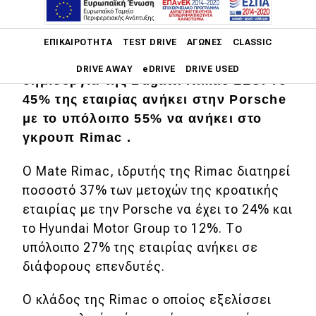
Main navigation
Η πολυαναμενόμενη συνεργασία ήρθε
ΕΠΙΚΑΙΡΌΤΗΤΑ
TEST DRIVE
ΑΓΏΝΕΣ
CLASSIC
να σφραγιστεί και επίσημα με τη
DRIVE AWAY
eDRIVE
DRIVE USED
δημιουργία της Bugatti Rimac LLC. Το
45% της εταιρίας ανήκει στην Porsche
Main navigation
Επικαιρότητα
με το υπόλοιπο 55% να ανήκει στο
γκρουπ Rimac .
Νέα μοντέλα
Ο Mate Rimac, ιδρυτής της Rimac διατηρεί
Πρωτότυπα
ποσοστό 37% των μετοχών της κροατικής
Ελλάδα
εταιρίας με την Porsche να έχει το 24% και
το Hyundai Motor Group το 12%. Το
Κόσμος
υπόλοιπο 27% της εταιρίας ανήκει σε
Τεχνολογία
διάφορους επενδυτές.
Ασφάλεια
Ο κλάδος της Rimac ο οποίος εξελίσσει
Αγορά