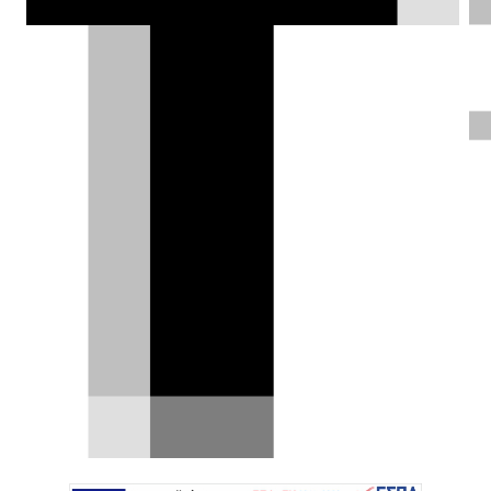
με την Bugatti όμως να διατηρεί το
εργοστάσιο της στην Γαλλία.
Ηλίας Γερονικολός |
03.11.2021