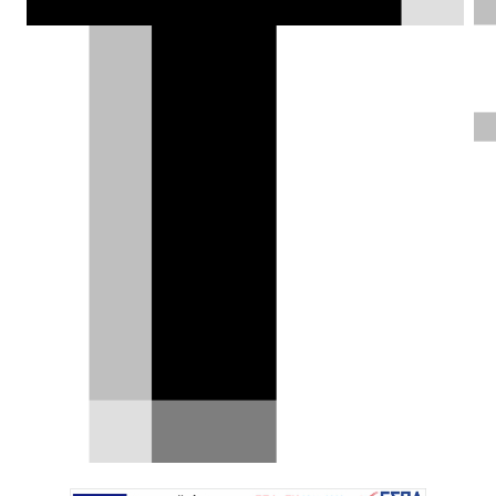
λογική…
Κλεάνθης Τριανταφυλλίδης |
29.06.2017