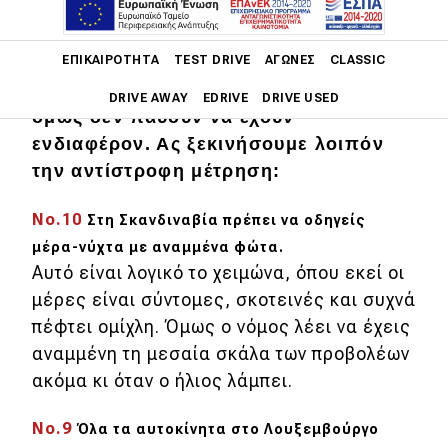
Τη λίστα τη συνέταξε το βρετανικό
Fox
Main navigation
ΕΠΙΚΑΙΡΌΤΗΤΑ
TEST DRIVE
ΑΓΏΝΕΣ
CLASSIC
News και ορισμένοι νόμοι μπορεί να
μη σας φανούν και τόσο παράλογοι,
DRIVE AWAY
EDRIVE
DRIVE USED
όμως δεν παύουν να έχουν
ενδιαφέρον. Ας ξεκινήσουμε λοιπόν
Main navigation
Επικαιρότητα
την αντίστροφη μέτρηση:
Νέα μοντέλα
Νο.10
Στη Σκανδιναβία πρέπει να οδηγείς
μέρα-νύχτα με αναμμένα φώτα.
Πρωτότυπα
Αυτό είναι λογικό το χειμώνα, όπου εκεί οι
Ελλάδα
μέρες είναι σύντομες, σκοτεινές και συχνά
πέφτει ομίχλη. Όμως ο νόμος λέει να έχεις
Κόσμος
αναμμένη τη μεσαία σκάλα των προβολέων
Τεχνολογία
ακόμα κι όταν ο ήλιος λάμπει.
Ασφάλεια
Νο.9
Όλα τα αυτοκίνητα στο Λουξεμβούργο
Αγορά