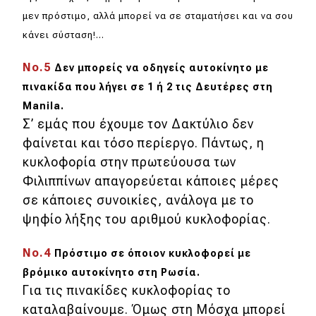
μεν πρόστιμο, αλλά μπορεί να σε σταματήσει και να σου
MOTO
κάνει σύσταση!...
Μεταχειρισμένο
Νο.5
Δεν μπορείς να οδηγείς αυτοκίνητο με
πινακίδα που λήγει σε 1 ή 2 τις Δευτέρες στη
Οδηγός αγοράς
Manila.
Σ’ εμάς που έχουμε τον Δακτύλιο δεν
Συμβουλές
φαίνεται και τόσο περίεργο. Πάντως, η
κυκλοφορία στην πρωτεύουσα των
Χρηστικά
Φιλιππίνων απαγορεύεται κάποιες μέρες
σε κάποιες συνοικίες, ανάλογα με το
Συμβουλές
ψηφίο λήξης του αριθμού κυκλοφορίας.
ΚΤΕΟ
Νο.4
Πρόστιμο σε όποιον κυκλοφορεί με
Οδική βοήθεια
βρόμικο αυτοκίνητο στη Ρωσία.
Για τις πινακίδες κυκλοφορίας το
καταλαβαίνουμε. Όμως στη Μόσχα μπορεί