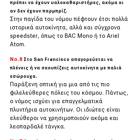
πρέπει να έχουν υαλοκαθαριστήρες, ακόμα κι
Απόψεις
αν δεν έχουν παρμπρίζ.
Στην παγίδα του νόμου πέφτουν έτσι πολλά
ιστορικά αυτοκίνητα, αλλά και σύγχρονα
Test Drive
speedster, όπως το BAC Mono ή το Ariel
Atom.
Δοκιμή
Αποστολή
No.8
Στο
San
Francisco απαγορεύεται να
πλένεις ή να σκουπίζεις αυτοκίνητα με παλιά
Συγκρίνουμε
εσώρουχα.
Παράξενη οπτική για μια από τις πιο
φιλελεύθερες πόλεις του κόσμου. Πάντως,
Αγώνες
ο νόμος ισχύει για επαγγελματικά
Formula 1
πλυντήρια αυτοκινήτων. Οι ιδιώτες είναι
ελεύθεροι να χρησιμοποιούν ακόμα και
WRC
λεοπαρδαλέ τάνγκα.
Motorsport