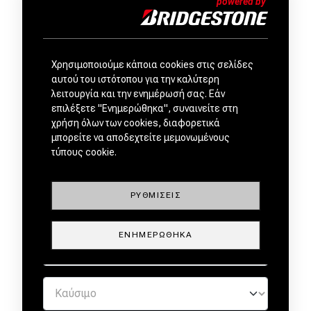
ΜΕΤΑΧΕΙΡΙΣΜΕΝΑ ΑΠΟ
Χρησιμοποιούμε κάποια cookies στις σελίδες
αυτού του ιστότοπου για την καλύτερη
ΕΜΠΙΣΤΟΥΣ ΕΜΠΟΡΟΥΣ by
λειτουργία και την ενημέρωσή σας. Εάν
επιλέξετε "Ενημερώθηκα", συναινείτε στη
χρήση όλων των cookies, διαφορετικά
μπορείτε να αποδεχτείτε μεμονωμένους
τύπους cookie.
ΡΥΘΜΊΣΕΙΣ
ΕΝΗΜΕΡΏΘΗΚΑ