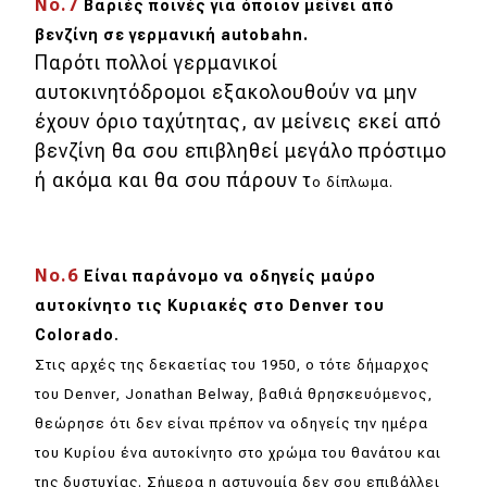
Νο.7
Βαριές ποινές για όποιον μείνει από
βενζίνη σε γερμανική
autobahn.
Eco
Παρότι πολλοί γερμανικοί
αυτοκινητόδρομοι εξακολουθούν να μην
Νέα
έχουν όριο ταχύτητας, αν μείνεις εκεί από
Τεχνολογία
βενζίνη θα σου επιβληθεί μεγάλο πρόστιμο
ή ακόμα και θα σου πάρουν τ
ο δίπλωμα.
Mobility
Σταθμοί φόρτισης
Νο.6
Είναι παράνομο να οδηγείς μαύρο
Classic
αυτοκίνητο τις Κυριακές στο
Denver του
Colorado
.
Νέα
Στις αρχές της δεκαετίας του 1950, ο τότε δήμαρχος
του Denver, Jonathan Belway, βαθιά θρησκευόμενος,
Παρουσιάσεις
θεώρησε ότι δεν είναι πρέπον να οδηγείς την ημέρα
του Κυρίου ένα αυτοκίνητο στο χρώμα του θανάτου και
DRIVE Away
της δυστυχίας. Σήμερα η αστυνομία δεν σου επιβάλλει