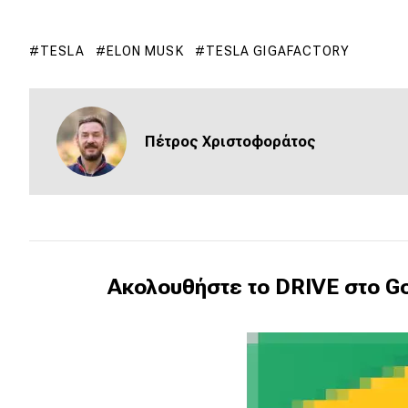
Συμβουλές
ΚΤΕΟ
TESLA
ELON MUSK
TESLA GIGAFACTORY
Οδική βοήθεια
eDRIVE
Πέτρος Χριστοφοράτος
DRIVE USED
Ακολουθήστε το DRIVE στο Go