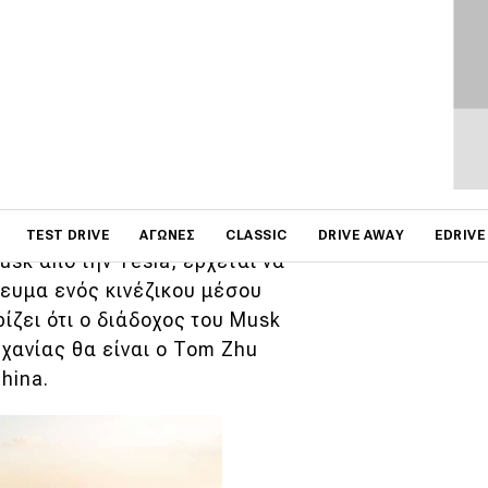
ν αποχώρηση του Elon Musk
. Λάδι στην φωτιά έχει
χαρακτηριστικά ότι
θάνεται περισσότερο...
on
TEST DRIVE
ΑΓΏΝΕΣ
CLASSIC
DRIVE AWAY
EDRIVE
sk από την Tesla, έρχεται να
ίευμα ενός κινέζικου μέσου
ίζει ότι ο διάδοχος του Musk
ηχανίας θα είναι ο Tom Zhu
hina.