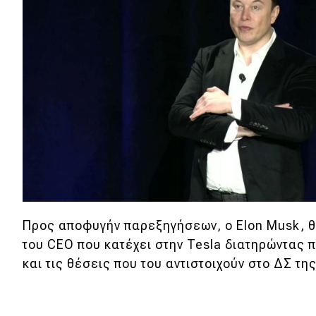
Νέα
Παρουσιάσεις
DRIVE Away
MOTO
Μεταχειρισμένο
Οδηγός αγοράς
Προς αποφυγήν παρεξηγήσεων, ο Elon Musk, 
Συμβουλές
του CEO που κατέχει στην Tesla διατηρώντας 
και τις θέσεις που του αντιστοιχούν στο ΔΣ της
Χρηστικά