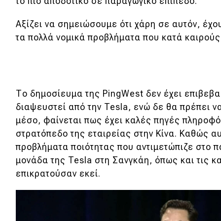
Αγώνες
το πιο αποδοτικό σε παραγωγικό επίπεδο.
Formula 1
Αξίζει να σημειώσουμε ότι χάρη σε αυτόν, έχου
τα πολλά νομικά προβλήματα που κατά καιρούς 
WRC
Motorsport
Το δημοσίευμα της PingWest δεν έχει επιβεβα
Eco
διαψευστεί από την Tesla, ενώ δε θα πρέπει ν
Νέα
μέσο, φαίνεται πως έχει καλές πηγές πληροφ
στρατόπεδο της εταιρείας στην Κίνα. Καθώς 
Τεχνολογία
προβλήματα ποιότητας που αντιμετώπιζε στο π
Mobility
μονάδα της Tesla στη Σανγκάη, όπως και τις 
επικρατούσαν εκεί.
Σταθμοί φόρτισης
Classic