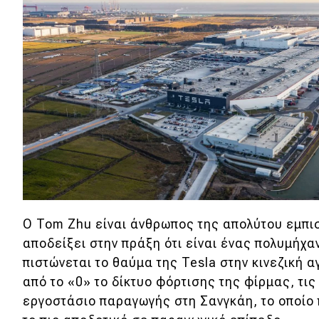
Κόσμος
Τεχνολογία
Ασφάλεια
Αγορά
Απόψεις
Test Drive
Δοκιμή
Ο Tom Zhu είναι άνθρωπος της απολύτου εμπισ
Αποστολή
αποδείξει στην πράξη ότι είναι ένας πολυμήχ
πιστώνεται το θαύμα της Tesla στην κινεζική
Συγκρίνουμε
από το «0» το δίκτυο φόρτισης της φίρμας, τις
εργοστάσιο παραγωγής στη Σανγκάη, το οποίο 