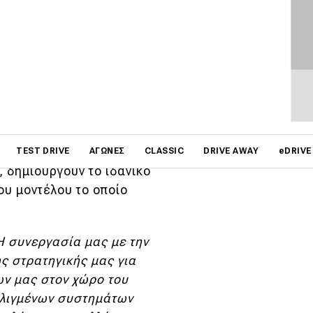
nced Engineering
σία στο κομμάτι της
νησης.
 προηγμένα υλικά σε
on
υστήματα κίνησης και
TEST DRIVE
ΑΓΏΝΕΣ
CLASSIC
DRIVE AWAY
eDRIVE
 δημιουργούν το ιδανικό
ου μοντέλου το οποίο
Η συνεργασία μας με την
ης στρατηγικής μας για
ων μας στον χώρο του
ελιγμένων συστημάτων