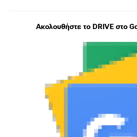
Αγώνες
Formula 1
Ακολουθήστε το DRIVE στο Go
WRC
Motorsport
Eco
Νέα
Τεχνολογία
Mobility
Σταθμοί φόρτισης
Classic