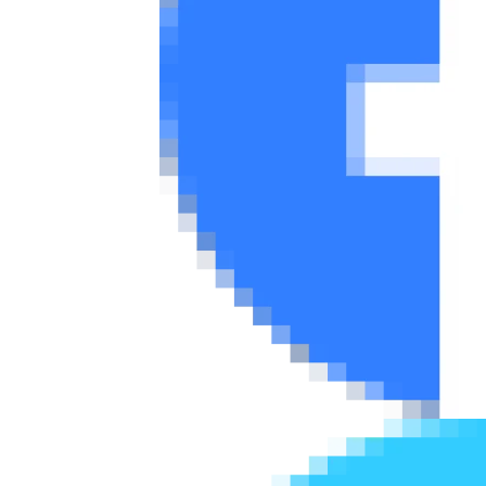
Συμβουλές
ΚΤΕΟ
Οδική βοήθεια
eDRIVE
DRIVE USED