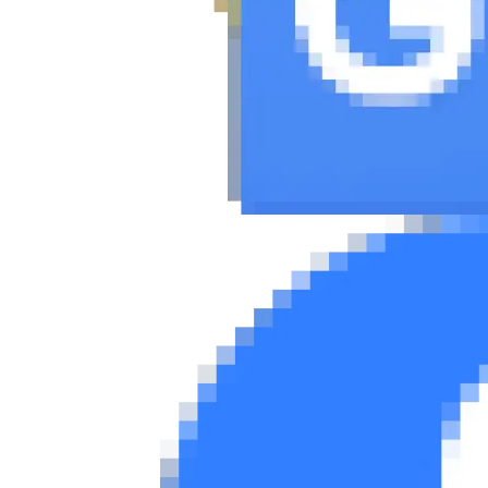
Νέα
Παρουσιάσεις
DRIVE Away
MOTO
Μεταχειρισμένο
Οδηγός αγοράς
Συμβουλές
Χρηστικά