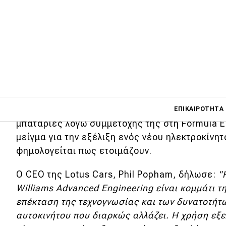
Η Lotus Engineering και η Williams Adva
ανακοίνωσαν την στρατηγική τους συνεργα
έρευνας και εξέλιξης νέων συστημάτων κί
Η τεχνογνωσία της Lotus σε ελαφριά σασί και
Main navigati
συνδυασμό με την εμπειρία της Williams σε σ
ΕΠΙΚΑΙΡΌΤΗΤΑ
μπαταρίες λόγω συμμετοχής της στη Formula E,
μείγμα για την εξέλιξη ενός νέου ηλεκτροκίνητ
φημολογείται πως ετοιμάζουν.
Main navigation
Επικαιρότητα
Ο CEO της Lotus Cars, Phil Popham, δήλωσε:
"
Νέα μοντέλα
Williams Advanced Engineering είναι κομμάτι τ
Πρωτότυπα
επέκταση της τεχνογνωσίας και των δυνατοτήτ
αυτοκινήτου που διαρκώς αλλάζει. Η χρήση εξ
Ελλάδα