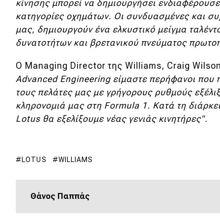
κίνησης μπορεί να δημιουργήσει ενδιαφέρουσε
Κόσμος
κατηγορίες οχημάτων. Οι συνδυασμένες και σ
μας, δημιουργούν ένα ελκυστικό μείγμα ταλέντ
Τεχνολογία
δυνατοτήτων και βρετανικού πνεύματος πρωτο
Ασφάλεια
Ο Managing Director της Williams, Craig Wilso
Αγορά
Advanced Engineering είμαστε περήφανοι που 
Απόψεις
τους πελάτες μας με γρήγορους ρυθμούς εξέλιξ
κληρονομιά μας στη Formula 1. Κατά τη διάρκε
Lotus θα εξελίξουμε νέας γενιάς κινητήρες".
Test Drive
Δοκιμή
LOTUS
WILLIAMS
Αποστολή
Συγκρίνουμε
Θάνος Παππάς