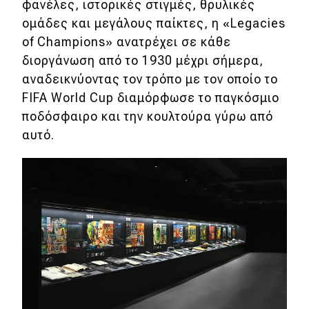
φανέλες, ιστορικές στιγμές, θρυλικές
ομάδες και μεγάλους παίκτες, η «Legacies
Eco
of Champions» ανατρέχει σε κάθε
διοργάνωση από το 1930 μέχρι σήμερα,
Νέα
αναδεικνύοντας τον τρόπο με τον οποίο το
Τεχνολογία
FIFA World Cup διαμόρφωσε το παγκόσμιο
ποδόσφαιρο και την κουλτούρα γύρω από
Mobility
αυτό.
Σταθμοί φόρτισης
Classic
Νέα
Παρουσιάσεις
DRIVE Away