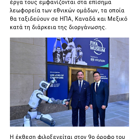
eDRIVE
έργα τους εμφανίζονται στα επίσημα
λεωφορεία των εθνικών ομάδων, τα οποία
DRIVE USED
θα ταξιδεύουν σε ΗΠΑ, Καναδά και Μεξικό
κατά τη διάρκεια της διοργάνωσης.
Η έκθεση φιλοξενείται στον 9ο όροφο του