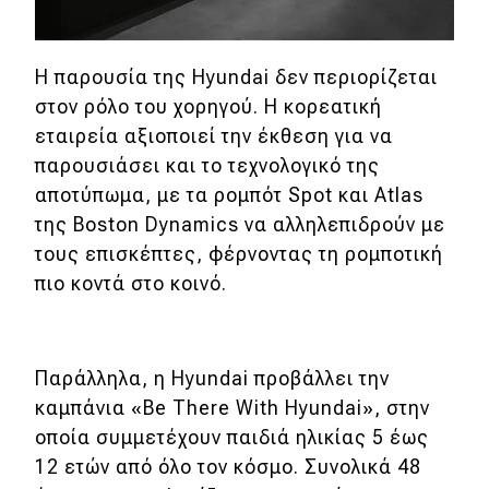
MOTO
Η παρουσία της Hyundai δεν περιορίζεται
Μεταχειρισμένο
στον ρόλο του χορηγού. Η κορεατική
εταιρεία αξιοποιεί την έκθεση για να
Οδηγός αγοράς
παρουσιάσει και το τεχνολογικό της
αποτύπωμα, με τα ρομπότ Spot και Atlas
Συμβουλές
της Boston Dynamics να αλληλεπιδρούν με
τους επισκέπτες, φέρνοντας τη ρομποτική
Χρηστικά
πιο κοντά στο κοινό.
Συμβουλές
ΚΤΕΟ
Παράλληλα, η Hyundai προβάλλει την
καμπάνια «Be There With Hyundai», στην
Οδική βοήθεια
οποία συμμετέχουν παιδιά ηλικίας 5 έως
12 ετών από όλο τον κόσμο. Συνολικά 48