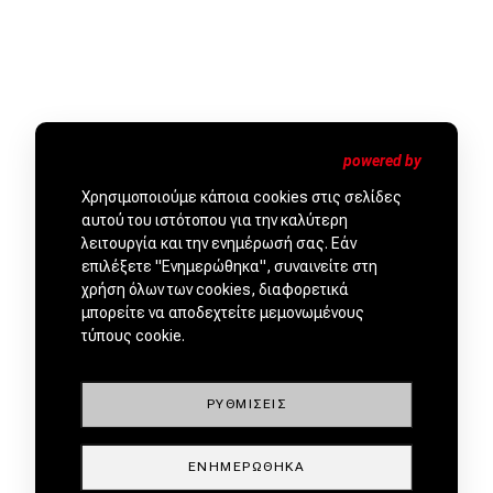
Χρησιμοποιούμε κάποια cookies στις σελίδες
αυτού του ιστότοπου για την καλύτερη
λειτουργία και την ενημέρωσή σας. Εάν
ΜΕΤΑΧΕΙΡΙΣΜΕΝΑ ΑΠΟ
επιλέξετε "Ενημερώθηκα", συναινείτε στη
χρήση όλων των cookies, διαφορετικά
ΕΜΠΙΣΤΟΥΣ ΕΜΠΟΡΟΥΣ by
μπορείτε να αποδεχτείτε μεμονωμένους
τύπους cookie.
ΡΥΘΜΊΣΕΙΣ
ΕΝΗΜΕΡΏΘΗΚΑ