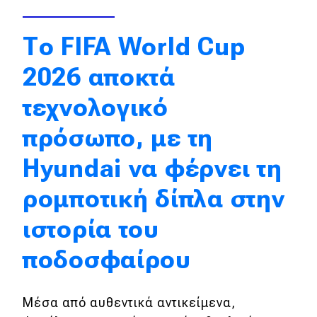
Απόψεις
Το FIFA World Cup
2026 αποκτά
Test Drive
τεχνολογικό
Δοκιμή
πρόσωπο, με τη
Αποστολή
Συγκρίνουμε
Hyundai να φέρνει τη
ρομποτική δίπλα στην
Αγώνες
ιστορία του
Formula 1
ποδοσφαίρου
WRC
Motorsport
Μέσα από αυθεντικά αντικείμενα,