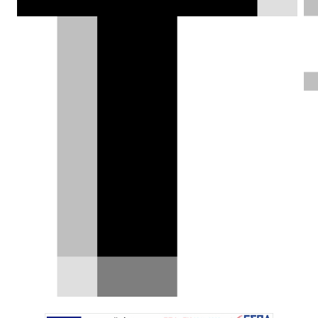
στην ιστορία του FIFA World Cup, με τη
Hyundai να βάζει στο παιχνίδι και τα
ρομπότ Spot και Atlas της Boston
Dynamics.
DRIVE Team |
06.07.2026