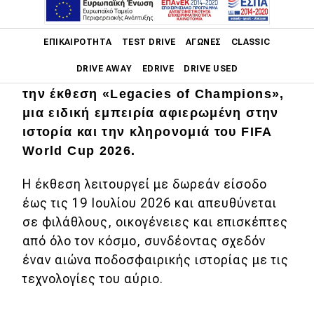
Main navigation
Η Hyundai Motor Company και το FIFA
ΕΠΙΚΑΙΡΌΤΗΤΑ
TEST DRIVE
ΑΓΏΝΕΣ
CLASSIC
Museum παρουσιάζουν στο
DRIVE AWAY
EDRIVE
DRIVE USED
Rockefeller Center της Νέας Υόρκης
την έκθεση «Legacies of Champions»,
Main navigation
μια ειδική εμπειρία αφιερωμένη στην
Επικαιρότητα
ιστορία και την κληρονομιά του FIFA
Νέα μοντέλα
World Cup 2026.
Πρωτότυπα
Η έκθεση λειτουργεί με δωρεάν είσοδο
Ελλάδα
έως τις 19 Ιουλίου 2026 και απευθύνεται
σε φιλάθλους, οικογένειες και επισκέπτες
Κόσμος
από όλο τον κόσμο, συνδέοντας σχεδόν
Τεχνολογία
έναν αιώνα ποδοσφαιρικής ιστορίας με τις
τεχνολογίες του αύριο.
Ασφάλεια
Αγορά