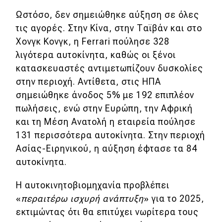
Ωστόσο, δεν σημειώθηκε αύξηση σε όλες
MOTO
τις αγορές. Στην Κίνα, στην Ταϊβάν και στο
Χονγκ Κονγκ, η Ferrari πούλησε 328
Μεταχειρισμένο
λιγότερα αυτοκίνητα, καθώς οι ξένοι
κατασκευαστές αντιμετωπίζουν δυσκολίες
Οδηγός αγοράς
στην περιοχή. Αντίθετα, στις ΗΠΑ
Συμβουλές
σημειώθηκε άνοδος 5% με 192 επιπλέον
πωλήσεις, ενώ στην Ευρώπη, την Αφρική
και τη Μέση Ανατολή η εταιρεία πούλησε
Χρηστικά
131 περισσότερα αυτοκίνητα. Στην περιοχή
Ασίας-Ειρηνικού, η αύξηση έφτασε τα 84
Συμβουλές
αυτοκίνητα.
ΚΤΕΟ
Η αυτοκινητοβιομηχανία προβλέπει
Οδική βοήθεια
«
περαιτέρω ισχυρή ανάπτυξη
» για το 2025,
εκτιμώντας ότι θα επιτύχει νωρίτερα τους