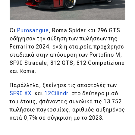
Eco
Νέα
Οι
Purosangue
, Roma Spider και 296 GTS
οδήγησαν την αύξηση των πωλήσεων της
Τεχνολογία
Ferrari το 2024, ενώ η εταιρεία προχώρησε
Mobility
σταδιακά στην απόσυρση των Portofino M,
SF90 Stradale, 812 GTS, 812 Competizione
Σταθμοί φόρτισης
και Roma.
Classic
Παράλληλα, ξεκίνησε τις αποστολές των
SF90 XX
και
12Cilindri
στο δεύτερο μισό
Νέα
του έτους, φτάνοντας συνολικά τις 13.752
πωλήσεις παγκοσμίως, αριθμός αυξημένος
Παρουσιάσεις
κατά 0,7% σε σύγκριση με το 2023.
DRIVE Away