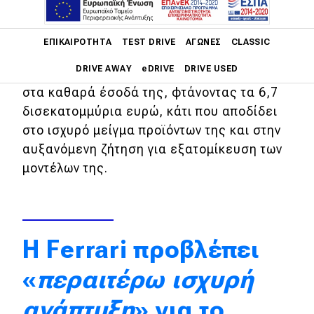
Η Ferrari ανακοίνωσε την Τρίτη (4/2)
ότι έκλεισε το 2024 με αυξημένα κέρδη
Main navigation
και πωλήσεις.
ΕΠΙΚΑΙΡΌΤΗΤΑ
TEST DRIVE
ΑΓΏΝΕΣ
CLASSIC
DRIVE AWAY
eDRIVE
DRIVE USED
Η ιταλική φίρμα σημείωσε αύξηση 11,8%
στα καθαρά έσοδά της, φτάνοντας τα 6,7
Main navigation
δισεκατομμύρια ευρώ, κάτι που αποδίδει
Επικαιρότητα
στο ισχυρό μείγμα προϊόντων της και στην
αυξανόμενη ζήτηση για εξατομίκευση των
Νέα μοντέλα
μοντέλων της.
Πρωτότυπα
Ελλάδα
Κόσμος
Η Ferrari προβλέπει
Τεχνολογία
«
περαιτέρω ισχυρή
Ασφάλεια
ανάπτυξη
» για το
Αγορά