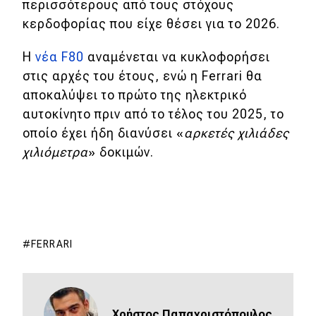
eDRIVE
περισσότερους από τους στόχους
κερδοφορίας που είχε θέσει για το 2026.
DRIVE USED
Η
νέα F80
αναμένεται να κυκλοφορήσει
στις αρχές του έτους, ενώ η Ferrari θα
αποκαλύψει το πρώτο της ηλεκτρικό
αυτοκίνητο πριν από το τέλος του 2025, το
οποίο έχει ήδη διανύσει «
αρκετές χιλιάδες
χιλιόμετρα
» δοκιμών.
FERRARI
Χρήστος Παπαχριστόπουλος