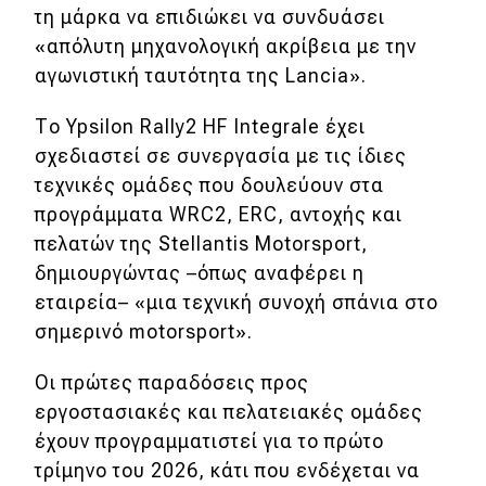
τη μάρκα να επιδιώκει να συνδυάσει
«απόλυτη μηχανολογική ακρίβεια με την
Eco
αγωνιστική ταυτότητα της Lancia».
Νέα
Το Ypsilon Rally2 HF Integrale έχει
Τεχνολογία
σχεδιαστεί σε συνεργασία με τις ίδιες
τεχνικές ομάδες που δουλεύουν στα
Mobility
προγράμματα WRC2, ERC, αντοχής και
Σταθμοί φόρτισης
πελατών της Stellantis Motorsport,
δημιουργώντας –όπως αναφέρει η
εταιρεία– «μια τεχνική συνοχή σπάνια στο
Classic
σημερινό motorsport».
Νέα
Οι πρώτες παραδόσεις προς
Παρουσιάσεις
εργοστασιακές και πελατειακές ομάδες
έχουν προγραμματιστεί για το πρώτο
τρίμηνο του 2026, κάτι που ενδέχεται να
DRIVE Away