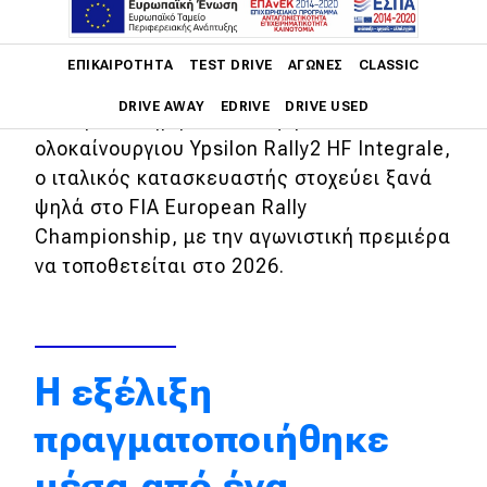
επιστροφή στα ράλι μετά από πολλά
χρόνια απουσίας από τις ειδικές
Main navigation
διαδρομές.
ΕΠΙΚΑΙΡΌΤΗΤΑ
TEST DRIVE
ΑΓΏΝΕΣ
CLASSIC
DRIVE AWAY
EDRIVE
DRIVE USED
Με την επίσημη αποκάλυψη του
ολοκαίνουργιου Ypsilon Rally2 HF Integrale,
Main navigation
ο ιταλικός κατασκευαστής στοχεύει ξανά
Επικαιρότητα
ψηλά στο FIA European Rally
Νέα μοντέλα
Championship, με την αγωνιστική πρεμιέρα
να τοποθετείται στο 2026.
Πρωτότυπα
Ελλάδα
Κόσμος
Η εξέλιξη
Τεχνολογία
πραγματοποιήθηκε
Ασφάλεια
μέσα από ένα
Αγορά