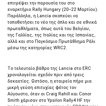
επιτρέψει την παρουσία του στο
εναρκτήριο Rally Hungary (20–22 Μαρτίου).
MOTO
Παράλληλα, η Lancia σκοπεύει να
τοποθετήσει το νέο της όπλο και σε εθνικά
Μεταχειρισμένο
πρωταθλήματα, όπως αυτά του Βελγίου,
Οδηγός αγοράς
της Γαλλίας, της Ιταλίας και της Ισπανίας,
αλλά και στο Παγκόσμιο Πρωτάθλημα Ράλι
Συμβουλές
μέσω της κατηγορίας WRC2.
Χρηστικά
Το τελευταίο βάθρο της Lancia στο ERC
Συμβουλές
χρονολογείται σχεδόν πριν από τρεις
ΚΤΕΟ
δεκαετίες. Ωστόσο, η εταιρεία πήρε μια
μικρή γεύση επιτυχίας φέτος τον
Οδική βοήθεια
Αύγουστο, όταν οι Craig Rahill και Conor
Smith χάρισαν στο Ypsilon Rally4 HF την