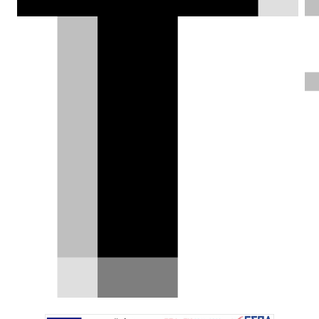
Championship μέσα στο 2026
DRIVE Team |
19.11.2025
Η
Lancia
ετοιμάζεται για μια ηχηρή