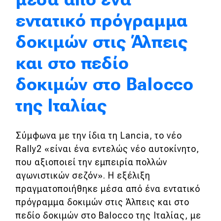
Απόψεις
εντατικό πρόγραμμα
δοκιμών στις Άλπεις
Test Drive
και στο πεδίο
Δοκιμή
δοκιμών στο Balocco
Αποστολή
της Ιταλίας
Συγκρίνουμε
Σύμφωνα με την ίδια τη Lancia, το νέο
Αγώνες
Rally2 «είναι ένα εντελώς νέο αυτοκίνητο,
που αξιοποιεί την εμπειρία πολλών
Formula 1
αγωνιστικών σεζόν». Η εξέλιξη
πραγματοποιήθηκε μέσα από ένα εντατικό
WRC
πρόγραμμα δοκιμών στις Άλπεις και στο
Motorsport
πεδίο δοκιμών στο Balocco της Ιταλίας, με