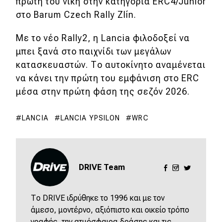
eDRIVE
πρώτη του νίκη στην κατηγορία ERC4/Junior
στο Barum Czech Rally Zlín.
DRIVE USED
Με το νέο Rally2, η Lancia φιλοδοξεί να
μπει ξανά στο παιχνίδι των μεγάλων
κατασκευαστών. Το αυτοκίνητο αναμένεται
να κάνει την πρώτη του εμφάνιση στο ERC
μέσα στην πρώτη φάση της σεζόν 2026.
LANCIA
LANCIA YPSILON
WRC
DRIVE Team
Το DRIVE ιδρύθηκε το 1996 και με τον
άμεσο, μοντέρνο, αξιόπιστο και οικείο τρόπο
γραφής, την ατμόσφαιρα δράσης και τις