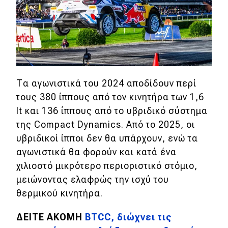
Eco
Νέα
Τεχνολογία
Τα αγωνιστικά του 2024 αποδίδουν περί
Mobility
τους 380 ίππους από τον κινητήρα των 1,6
Σταθμοί φόρτισης
lt και 136 ίππους από το υβριδικό σύστημα
της Compact Dynamics. Από το 2025, οι
υβριδικοί ίπποι δεν θα υπάρχουν, ενώ τα
Classic
αγωνιστικά θα φορούν και κατά ένα
χιλιοστό μικρότερο περιοριστικό στόμιο,
Νέα
μειώνοντας ελαφρώς την ισχύ του
Παρουσιάσεις
θερμικού κινητήρα.
ΔΕΙΤΕ ΑΚΟΜΗ
BTCC, διώχνει τις
DRIVE Away