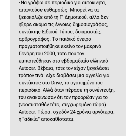
-Να γράφω σε περιοδικό για αυτοκίνητα,
απαντούσε ευθαρσώς. Μπορεί να τα
ξεκοκάλιζε από τη Γ' Δημοτικού, αλλά δεν
ήξερε ακόμα τις έννοιες δημοσιογράφος,
συντάκτης Ειδικού Τύπου, δοκιμαστής,
αρθρογράφος. Το παιδικό όνειρο
πραγματοποιήθηκε εκείνο τον μακρινό
Γενάρη του 2000, τότε που τον
εμπιστεύθηκαν στο εβδομαδιαίο ελληνικό
Autocar. Βέβαια, τότε τον είχαν ξεγελάσει
τρόπον τινά: είχε διαβάσει μια αγγελία για
συντάκτες στο Drive, το αγαπημένο του
περιοδικό. Αλλά όταν πέρασε τη συνέντευξη,
του ανακοίνωσαν ότι τον προόριζαν για το
(νεοσυσταθέν τότε, συγχωρεμένο τώρα)
Autocar. Τώρα, σχεδόν 24 χρόνια αργότερα,
η "αδικία" αποκαθίσταται.