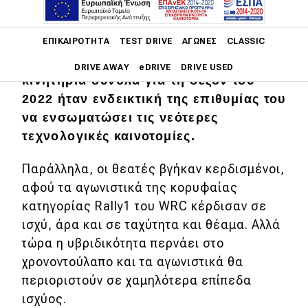
Το Παγκόσμιο Πρωτάθλημα Ράλι (WRC)
Main navigation
ΕΠΙΚΑΙΡΌΤΗΤΑ
TEST DRIVE
ΑΓΏΝΕΣ
CLASSIC
ανέκαθεν βρισκόταν στην ακμή της
τεχνολογίας. Η μετάβαση στα υβριδικά
DRIVE AWAY
eDRIVE
DRIVE USED
κινητήρια σύνολα για τη σεζόν του
2022 ήταν ενδεικτική της επιθυμίας του
Main navigation
Επικαιρότητα
να ενσωματώσει τις νεότερες
τεχνολογικές καινοτομίες.
Νέα μοντέλα
Παράλληλα, οι θεατές βγήκαν κερδισμένοι,
Πρωτότυπα
αφού τα αγωνιστικά της κορυφαίας
Ελλάδα
κατηγορίας Rally1 του WRC κέρδισαν σε
ισχύ, άρα και σε ταχύτητα και θέαμα. Αλλά
Κόσμος
τώρα η υβριδικότητα περνάει στο
Τεχνολογία
χρονοντούλαπο και τα αγωνιστικά θα
Ασφάλεια
περιοριστούν σε χαμηλότερα επίπεδα
ισχύος.
Αγορά