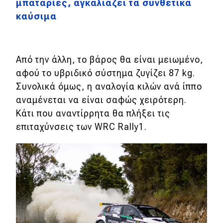
μπαταρίες, αγκαλιάζει τα συνθετικά
καύσιμα
MOTO
Μεταχειρισμένο
Από την άλλη, το βάρος θα είναι μειωμένο,
Οδηγός αγοράς
αφού το υβριδικό σύστημα ζυγίζει 87 kg.
Συνολικά όμως, η αναλογία κιλών ανά ίππο
Συμβουλές
αναμένεται να είναι σαφώς χειρότερη.
Κάτι που αναντίρρητα θα πλήξει τις
επιταχύνσεις των WRC Rally1.
Χρηστικά
Συμβουλές
ΚΤΕΟ
Οδική βοήθεια