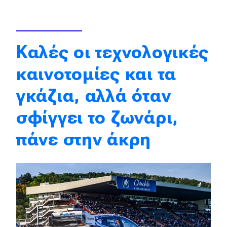
Απόψεις
Καλές οι τεχνολογικές
Test Drive
καινοτομίες και τα
Δοκιμή
γκάζια, αλλά όταν
Αποστολή
σφίγγει το ζωνάρι,
Συγκρίνουμε
πάνε στην άκρη
Αγώνες
Formula 1
WRC
Motorsport