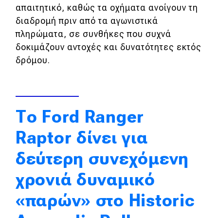
απαιτητικό, καθώς τα οχήματα ανοίγουν τη
Απόψεις
διαδρομή πριν από τα αγωνιστικά
πληρώματα, σε συνθήκες που συχνά
δοκιμάζουν αντοχές και δυνατότητες εκτός
Test Drive
δρόμου.
Δοκιμή
Αποστολή
Συγκρίνουμε
Το Ford Ranger
Raptor δίνει για
Αγώνες
δεύτερη συνεχόμενη
Formula 1
χρονιά δυναμικό
WRC
«παρών» στο Historic
Motorsport