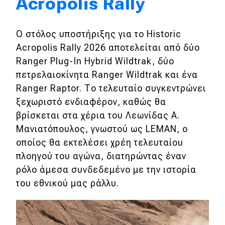
Acropolis Rally
Eco
Ο στόλος υποστήριξης για το Historic
Acropolis Rally 2026 αποτελείται από δύο
Νέα
Ranger Plug-In Hybrid Wildtrak, δύο
Τεχνολογία
πετρελαιοκίνητα Ranger Wildtrak και ένα
Mobility
Ranger Raptor. Το τελευταίο συγκεντρώνει
ξεχωριστό ενδιαφέρον, καθώς θα
Σταθμοί φόρτισης
βρίσκεται στα χέρια του Λεωνίδας Α.
Μανιατόπουλος, γνωστού ως LEMAN, ο
Classic
οποίος θα εκτελέσει χρέη τελευταίου
πλοηγού του αγώνα, διατηρώντας έναν
Νέα
ρόλο άμεσα συνδεδεμένο με την ιστορία
του εθνικού μας ράλλυ.
Παρουσιάσεις
DRIVE Away