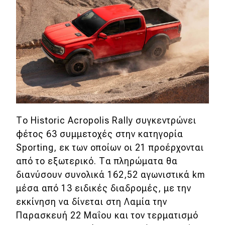
MOTO
Μεταχειρισμένο
Οδηγός αγοράς
Συμβουλές
Το Historic Acropolis Rally συγκεντρώνει
Χρηστικά
φέτος 63 συμμετοχές στην κατηγορία
Sporting, εκ των οποίων οι 21 προέρχονται
Συμβουλές
από το εξωτερικό. Τα πληρώματα θα
ΚΤΕΟ
διανύσουν συνολικά 162,52 αγωνιστικά km
μέσα από 13 ειδικές διαδρομές, με την
Οδική βοήθεια
εκκίνηση να δίνεται στη Λαμία την
Παρασκευή 22 Μαΐου και τον τερματισμό