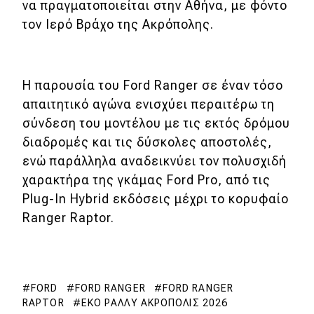
eDRIVE
να πραγματοποιείται στην Αθήνα, με φόντο
τον Ιερό Βράχο της Ακρόπολης.
DRIVE USED
Η παρουσία του Ford Ranger σε έναν τόσο
απαιτητικό αγώνα ενισχύει περαιτέρω τη
σύνδεση του μοντέλου με τις εκτός δρόμου
διαδρομές και τις δύσκολες αποστολές,
ενώ παράλληλα αναδεικνύει τον πολυσχιδή
χαρακτήρα της γκάμας Ford Pro, από τις
Plug-In Hybrid εκδόσεις μέχρι το κορυφαίο
Ranger Raptor.
FORD
FORD RANGER
FORD RANGER
RAPTOR
ΕΚΟ ΡΆΛΛΥ ΑΚΡΌΠΟΛΙΣ 2026