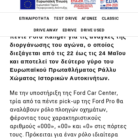
Η Ford συνεχίζει για δεύτερη
Main navigation
ΕΠΙΚΑΙΡΌΤΗΤΑ
TEST DRIVE
ΑΓΏΝΕΣ
CLASSIC
διαδοχική χρονιά τη στήριξή της στο
Historic Acropolis Rally, διαθέτοντας
DRIVE AWAY
EDRIVE
DRIVE USED
πέντε Ford Ranger για τις ανάγκες της
διοργάνωσης του αγώνα, ο οποίος
Main navigation
Επικαιρότητα
διεξάγεται από τις 22 έως τις 24 Μαΐου
και αποτελεί τον δεύτερο γύρο του
Νέα μοντέλα
Ευρωπαϊκού Πρωταθλήματος Ράλλυ
Πρωτότυπα
Χώματος Ιστορικών Αυτοκινήτων.
Ελλάδα
Με την υποστήριξη της Ford Car Center,
Κόσμος
τρία από τα πέντε pick-up της Ford Pro θα
αναλάβουν ρόλο πλοηγών οχημάτων,
Τεχνολογία
φέροντας τους χαρακτηριστικούς
Ασφάλεια
αριθμούς «000», «00» και «0» στις πόρτες
τους. Πρόκειται για έναν ρόλο ιδιαίτερα
Αγορά