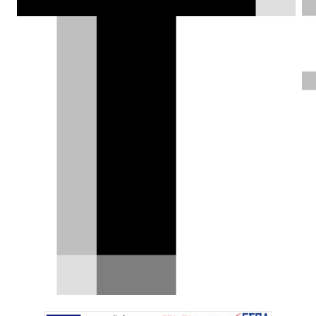
το Ranger Raptor του LEMAN, θα
υποστηρίξουν τον ιστορικό αγώνα από
τη Λαμία έως την Ακρόπολη.
DRIVE Team |
21.05.2026