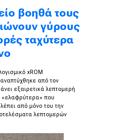
είο βοηθά τους
ιώνουν γύρους
ορές ταχύτερα
όνο
 λογισμικό xROM
 αναπτύχθηκε από τον
βάνει εξαιρετικά λεπτομερή
σε «ελαφρύτερα» που
λέπει από μόνο του την
ποτελέσματα λεπτομερών