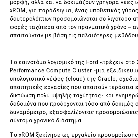
μορφή, αλλά και να δοκιμάζουν γρήγορα νέες ι
Νέα
xROM, για παράδειγμα, ένας υποθετικός γύρος
δευτερολέπτων προσομοιώνεται σε λιγότερο απ
Παρουσιάσεις
φορές ταχύτερα από τον πραγματικό χρόνο – αν
απαιτούνταν με βάση τις παλαιότερες μεθόδου
DRIVE Away
MOTO
Το καινοτόμο λογισμικό της Ford «τρέχει» στο 
Performance Compute Cluster -μια εξειδικευμ
Μεταχειρισμένο
υπολογιστικό νέφος (cloud) της Oracle, σχεδι
απαιτητικές εργασίες που απαιτούν τεράστια 
Οδηγός αγοράς
δικτύωση πολύ υψηλής ταχύτητας- και ενημερ
Συμβουλές
δεδομένα που προέρχονται τόσο από δοκιμές σ
δυναμόμετρο, εξασφαλίζοντας προσομοιώσεις
σύντομο χρονικό διάστημα.
Χρηστικά
Το xROM ξεκίνησε ως εργαλείο προσομοίωσης