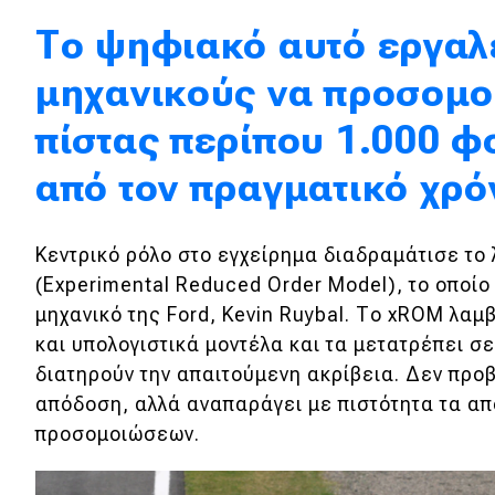
Κόσμος
Το ψηφιακό αυτό εργαλ
Τεχνολογία
μηχανικούς να προσομο
Ασφάλεια
πίστας περίπου 1.000 φ
Αγορά
από τον πραγματικό χρ
Απόψεις
Κεντρικό ρόλο στο εγχείρημα διαδραμάτισε το
Test Drive
(Experimental Reduced Order Model), το οποίο
μηχανικό της Ford, Kevin Ruybal. Το xROM λαμ
Δοκιμή
και υπολογιστικά μοντέλα και τα μετατρέπει 
Αποστολή
διατηρούν την απαιτούμενη ακρίβεια. Δεν προβ
απόδοση, αλλά αναπαράγει με πιστότητα τα α
Συγκρίνουμε
προσομοιώσεων.