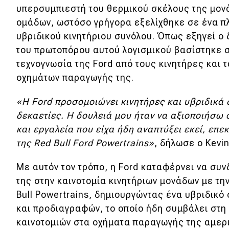
Συμβουλές
υπερσυμπιεστή του θερμικού σκέλους της μον
ΚΤΕΟ
ομάδων, ωστόσο γρήγορα εξελίχθηκε σε ένα π
υβριδικού κινητήριου συνόλου. Όπως εξηγεί ο 
Οδική βοήθεια
του πρωτοπόρου αυτού λογισμικού βασίστηκε
τεχνογνωσία της Ford από τους κινητήρες και 
eDRIVE
οχημάτων παραγωγής της.
«Η Ford προσομοιώνει κινητήρες και υβριδικά
DRIVE USED
δεκαετίες. Η δουλειά μου ήταν να αξιοποιήσω 
και εργαλεία που είχα ήδη αναπτύξει εκεί, επε
της Red Bull Ford Powertrains»
, δήλωσε ο Kevin
Με αυτόν τον τρόπο, η Ford καταφέρνει να συν
της στην καινοτομία κινητήριων μονάδων με τη
Bull Powertrains, δημιουργώντας ένα υβριδικ
και προδιαγραφών, το οποίο ήδη συμβάλει στη
καινοτομιών στα οχήματα παραγωγής της αμερι