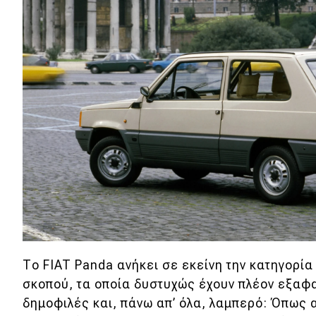
Αγώνες
Formula 1
WRC
Motorsport
Eco
Νέα
Τεχνολογία
Mobility
Σταθμοί φόρτισης
Το FIAT Panda ανήκει σε εκείνη την κατηγορία
σκοπού, τα οποία δυστυχώς έχουν πλέον εξαφα
Classic
δημοφιλές και, πάνω απ’ όλα, λαμπερό: Όπως 