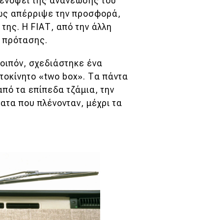
ή ενόψει της ανανέωσης του
πως απέρριψε την προσφορά,
της. Η FΙΑΤ, από την άλλη
ς πρότασης.
οιπόν, σχεδιάστηκε ένα
τοκίνητο «two box». Τα πάντα
από τα επίπεδα τζάμια, την
ατα που πλένονταν, μέχρι τα