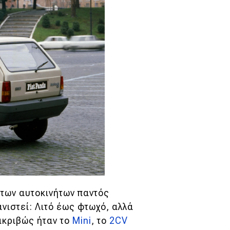
 των αυτοκινήτων παντός
νιστεί: Λιτό έως φτωχό, αλλά
ακριβώς ήταν το
Mini
, το
2CV