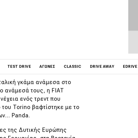
παραλάβει τη σκυτάλη από
 της Renault, και άλλων
καινούργια τους. Με αυτόν
κήσει μεγαλύτερο
κρών και χρηστικών
on
TEST DRIVE
ΑΓΏΝΕΣ
CLASSIC
DRIVE AWAY
EDRIVE
ιταλική γκάμα ανάμεσα στο
ο ανάμεσά τους, η FIAT
νέχεια ενός τρεντ που
ο του Torino βαφτίστηκε με το
ων… Panda.
ρες της Δυτικής Ευρώπης