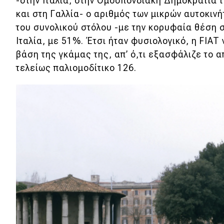
-στην Ιταλία, στην Ομοσπονδιακή Δημοκρατία 
Κόσμος
και στη Γαλλία- ο αριθμός των μικρών αυτοκι
του συνολικού στόλου -με την κορυφαία θέση σ
Τεχνολογία
Ιταλία, με 51%. Έτσι ήταν φυσιολογικό, η FIAT 
Ασφάλεια
βάση της γκάμας της, απ’ ό,τι εξασφάλιζε το α
τελείως παλιομοδίτικο 126.
Αγορά
Απόψεις
Test Drive
Δοκιμή
Αποστολή
Συγκρίνουμε