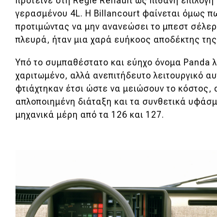
πρότεινε στη Régie Renault ως πιθανή επιλογ
γερασμένου 4L. Η Billancourt φαίνεται όμως 
προτιμώντας να μην ανανεώσει το μπεστ σέλερ 
πλευρά, ήταν μια χαρά ευήκοος αποδέκτης τη
Υπό το συμπαθέστατο και εύηχο όνομα Panda λ
χαριτωμένο, αλλά ανεπιτήδευτο λειτουργικό αυ
φτιάχτηκαν έτσι ώστε να μειώσουν το κόστος, 
απλοποιημένη διάταξη και τα συνθετικά υφάσμ
μηχανικά μέρη από τα 126 και 127.