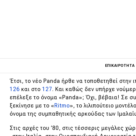
Ο στόχος του πρότζεκτ «Panda» ήταν να 
τα γερασμένα βασικά μοντέλα της Citroën,
κατασκευαστών, αλλά και να προλάβει τα 
τον τρόπο, η FΙΑΤ θα μπορούσε να διεκδι
ευρωπαϊκό μερίδιο στην κατηγορία των μι
Main navigati
αυτοκινήτων.
ΕΠΙΚΑΙΡΌΤΗΤΑ
Έτσι, το νέο Panda ήρθε να τοποθετηθεί στην 
126
και στο
127
. Και καθώς δεν υπήρχε νούμερ
Main navigation
Επικαιρότητα
επέλεξε το όνομα «Panda»; Όχι, βέβαια! Σε συ
ξεκίνησε με το «
Ritmo
», το λιλιπούτειο μοντέλ
Νέα μοντέλα
όνομα της συμπαθητικής αρκούδας των Ιμαλαΐ
Πρωτότυπα
Στις αρχές του ’80, στις τέσσερις μεγάλες χώ
Ελλάδα