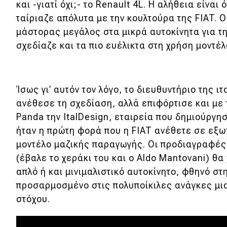
και -γιατί όχι;- το Renault 4L. H αλήθεια είναι
Νέα
ταίριαζε απόλυτα με την κουλτούρα της FIAT.
μάστορας μεγάλος στα μικρά αυτοκίνητα για τη
Παρουσιάσεις
σχεδίαζε και τα πιο ευέλικτα στη χρήση μοντέλ
DRIVE Away
Ίσως γι’ αυτόν τον λόγο, το διευθυντήριο της ι
MOTO
ανέθεσε τη σχεδίαση, αλλά επιφόρτισε και με 
Panda την ItalDesign, εταιρεία που δημιούργησε
Μεταχειρισμένο
ήταν η πρώτη φορά που η FIAT ανέθετε σε εξω
μοντέλο μαζικής παραγωγής. Οι προδιαγραφές 
Οδηγός αγοράς
(έβαλε το χεράκι του και ο Aldo Mantovani) θα
Συμβουλές
απλό ή και μινιμαλιστικό αυτοκίνητο, φθηνό σ
προσαρμοσμένο στις πολυποίκιλες ανάγκες μι
στόχου.
Χρηστικά