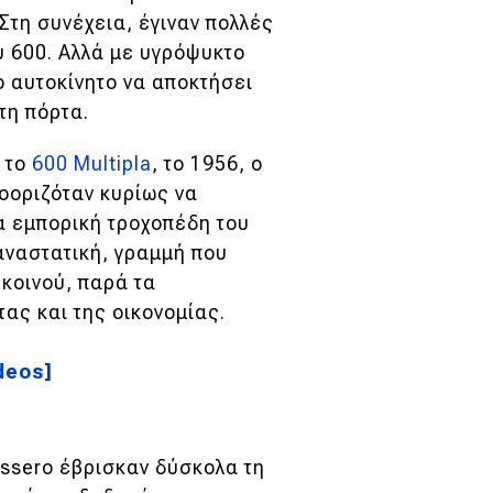
Στη συνέχεια, έγιναν πολλές
υ 600. Αλλά με υγρόψυκτο
ο αυτοκίνητο να αποκτήσει
τη πόρτα.
η το
600 Multipla
, το 1956, ο
οοριζόταν κυρίως να
ια εμπορική τροχοπέδη του
αναστατική, γραμμή που
 κοινού, παρά τα
ας και της οικονομίας.
deos]
assero έβρισκαν δύσκολα τη