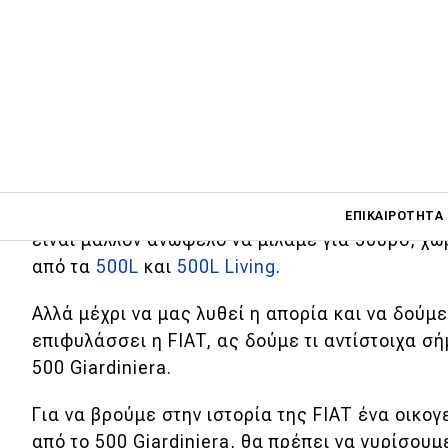
Η FIAT, στο
νέο 5ετές επιχειρηματικό πλά
παρουσίασε την Παρασκευή 1η Ιουνίου στ
τη στέισον έκδοση του 500. Μια Nuova 500
Το κόνσεπτ δεν είναι άγνωστο στη FIAT, αλλά 
Main navigati
πόσο γκελ θα μπορούσε να κάνει ένα 3θυρο 50
ΕΠΙΚΑΙΡΌΤΗΤΑ
είναι μάλλον ανώφελο να μιλάμε για 5θυρο, χ
από τα
500L
και
500L Living
.
Main navigation
Αλλά μέχρι να μας λυθεί η απορία και να δούμ
Επικαιρότητα
επιφυλάσσει η FIAT, ας δούμε τι αντίστοιχα σή
Νέα μοντέλα
500 Giardiniera.
Πρωτότυπα
Για να βρούμε στην ιστορία της FIAT ένα οικο
Ελλάδα
από τo 500 Giardiniera, θα πρέπει να γυρίσουμ