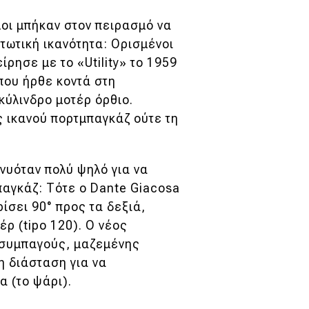
λοι μπήκαν στον πειρασμό να
ωτική ικανότητα: Ορισμένοι
ρησε με το «Utility» το 1959
που ήρθε κοντά στη
ικύλινδρο μοτέρ όρθιο.
 ικανού πορτμπαγκάζ ούτε τη
νυόταν πολύ ψηλό για να
παγκάζ: Τότε ο Dante Giacosa
ίσει 90° προς τα δεξιά,
έρ (tipo 120). Ο νέος
ς συμπαγούς, μαζεμένης
η διάσταση για να
 (το ψάρι).