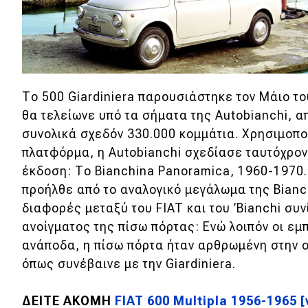
Νέα
Παρουσιάσεις
DRIVE Away
Το 500 Giardiniera παρουσιάστηκε τον Μάιο το
θα τελείωνε υπό τα σήματα της Autobianchi, α
MOTO
συνολικά σχεδόν 330.000 κομμάτια. Χρησιμοποι
πλατφόρμα, η Autobianchi σχεδίασε ταυτόχρον
Μεταχειρισμένο
έκδοση: Το Bianchina Panoramica, 1960-1970.
προήλθε από το αναλογικό μεγάλωμα της Bianc
Οδηγός αγοράς
διαφορές μεταξύ του FIAT και του ’Bianchi συ
Συμβουλές
ανοίγματος της πίσω πόρτας: Ενώ λοιπόν οι εμ
ανάποδα, η πίσω πόρτα ήταν αρθρωμένη στην ο
όπως συνέβαινε με την Giardiniera.
Χρηστικά
ΔΕΙΤΕ ΑΚΟΜΗ
FIAT 600 Multipla 1956-1965 [