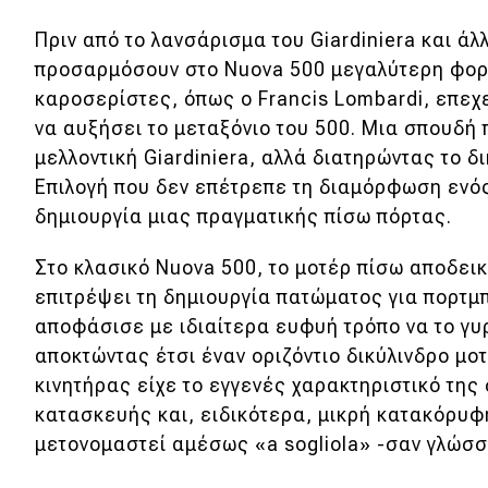
Συμβουλές
Πριν από το λανσάρισμα του Giardiniera και άλ
ΚΤΕΟ
προσαρμόσουν στο Nuova 500 μεγαλύτερη φορτ
Οδική βοήθεια
καροσερίστες, όπως ο Francis Lombardi, επεχεί
να αυξήσει το μεταξόνιο του 500. Μια σπουδή 
μελλοντική Giardiniera, αλλά διατηρώντας το δ
eDRIVE
Επιλογή που δεν επέτρεπε τη διαμόρφωση ενός
δημιουργία μιας πραγματικής πίσω πόρτας.
DRIVE USED
Στο κλασικό Nuova 500, το μοτέρ πίσω αποδεικ
επιτρέψει τη δημιουργία πατώματος για πορτμ
αποφάσισε με ιδιαίτερα ευφυή τρόπο να το γυρ
αποκτώντας έτσι έναν οριζόντιο δικύλινδρο μοτ
κινητήρας είχε το εγγενές χαρακτηριστικό τη
κατασκευής και, ειδικότερα, μικρή κατακόρυφ
μετονομαστεί αμέσως «a sogliola» -σαν γλώσσα