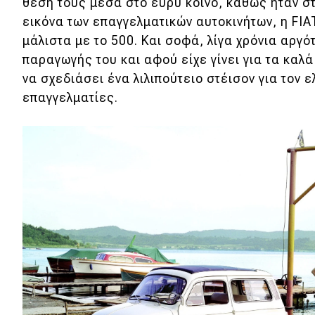
Αγώνες
θέση τους μέσα στο ευρύ κοινό, καθώς ήταν σ
εικόνα των επαγγελματικών αυτοκινήτων, η FIA
Formula 1
μάλιστα με το 500. Και σοφά, λίγα χρόνια αργό
παραγωγής του και αφού είχε γίνει για τα καλ
WRC
να σχεδιάσει ένα λιλιπούτειο στέισον για τον 
Motorsport
επαγγελματίες.
Eco
Νέα
Τεχνολογία
Mobility
Σταθμοί φόρτισης
Classic