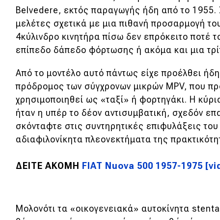
Belvedere, εκτός παραγωγής ήδη από το 1955. 
Κόσμος
μελέτες σχετικά με μια πιθανή προσαρμογή το
Τεχνολογία
4κύλινδρο κινητήρα πίσω δεν επρόκειτο ποτέ τ
επίπεδο δάπεδο φόρτωσης ή ακόμα και μια τρί
Ασφάλεια
Αγορά
Από το μοντέλο αυτό πάντως είχε προέλθει ήδ
πρόδρομος των σύγχρονων μικρών MPV, που πρ
Απόψεις
χρησιμοποιηθεί ως «ταξί» ή φορτηγάκι. H κύρ
ήταν η υπέρ το δέον αντισυμβατική, σχεδόν επ
Test Drive
σκόνταφτε στις συντηρητικές επιφυλάξεις του
αδιαφιλονίκητα πλεονεκτήματα της πρακτικότητ
Δοκιμή
Αποστολή
ΔΕΙΤΕ ΑΚΟΜΗ
FIAT Nuova 500 1957-1975 [vi
Συγκρίνουμε
Μολονότι τα «οικογενειακά» αυτοκίνητα stent