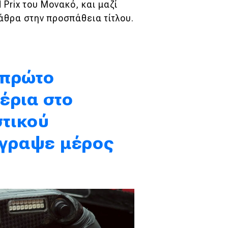
Prix του Μονακό, και μαζί
θρα στην προσπάθεια τίτλου.
ο πρώτο
έρια στο
τικού
έγραψε μέρος