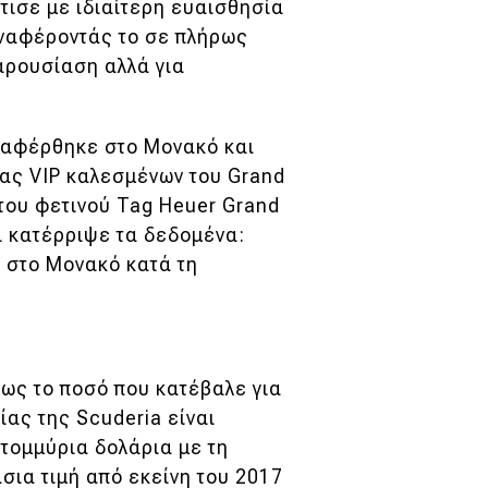
τισε με ιδιαίτερη ευαισθησία
αναφέροντάς το σε πλήρως
παρουσίαση αλλά για
ταφέρθηκε στο Μονακό και
ίας VIP καλεσμένων του Grand
 του φετινού Tag Heuer Grand
ι κατέρριψε τα δεδομένα:
έ στο Μονακό κατά τη
μως το ποσό που κατέβαλε για
ίας της Scuderia είναι
ατομμύρια δολάρια με τη
άσια τιμή από εκείνη του 2017