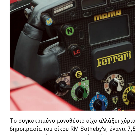
Αγώνες
Formula 1
WRC
Motorsport
Eco
Νέα
Τεχνολογία
Mobility
Σταθμοί φόρτισης
Το συγκεκριμένο μονοθέσιο είχε αλλάξει χέρια
δημοπρασία του οίκου RM Sotheby’s, έναντι 7,
Classic