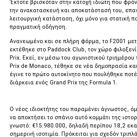
Έκτοτε βρισκόταν στην κατοχή ιδιώτη που φρόν
Νέα
την ανακατασκευή και αποκατάστασή του, επ
λειτουργική κατάσταση, όχι μόνο για στατική 
Παρουσιάσεις
πραγματική οδήγηση.
Ανανεωμένο και σε πλήρη φόρμα, το F2001 με
DRIVE Away
εκτέθηκε στο Paddock Club, τον χώρο φιλοξεν
Prix. Εκεί, εν μέσω του αγωνιστικού τριημέρου
MOTO
Prix de Monaco, τέθηκε σε νέα δημοπρασία κα
έγινε το πρώτο αυτοκίνητο που πουλήθηκε ποτ
Μεταχειρισμένο
διάρκεια ενός Grand Prix της Formula 1.
Οδηγός αγοράς
Συμβουλές
Ο νέος ιδιοκτήτης του παραμένει άγνωστος, ό
να αποκτήσει το σπάνιο αυτό κομμάτι της ιστορ
Χρηστικά
γνωστό: €15.980.000, δηλαδή περίπου 18,2 εκ
σημερινή ισοτιμία. Πρόκειται για σχεδόν τριπλ