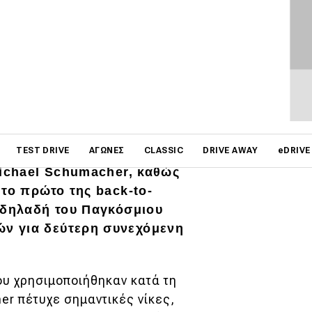
ΦΩΤΟΓΡΑΦΙΕΣ
on
TEST DRIVE
ΑΓΏΝΕΣ
CLASSIC
DRIVE AWAY
eDRIVE
 το κορυφαίο μονοθέσιο
Michael Schumacher, καθώς
 το πρώτο της back-to-
 δηλαδή του Παγκόσμιου
ν για δεύτερη συνεχόμενη
που χρησιμοποιήθηκαν κατά τη
er πέτυχε σημαντικές νίκες,