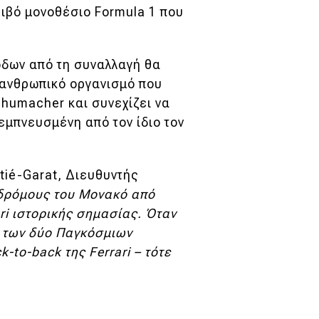
ριβό μονοθέσιο Formula 1 που
δων από τη συναλλαγή θα
ιλανθρωπικό οργανισμό που
chumacher και συνεχίζει να
 εμπνευσμένη από τον ίδιο τον
tié-Garat, Διευθυντής
 δρόμους του Μονακό από
ari ιστορικής σημασίας. Όταν
ι των δύο Παγκόσμιων
-to-back της Ferrari – τότε