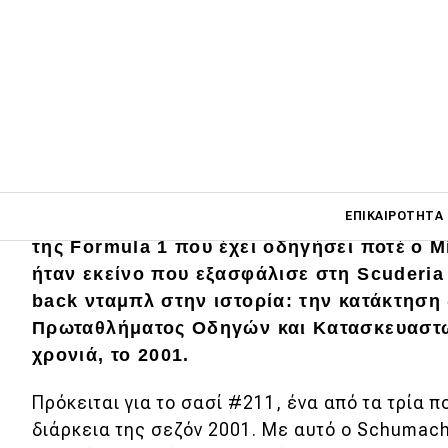
Main navigati
ΕΠΙΚΑΙΡΌΤΗΤΑ
Η
Ferrari F2001
θεωρείται από πολλούς ως
της Formula 1 που έχει οδηγήσει ποτέ ο 
ήταν εκείνο που εξασφάλισε στη Scuderia
Main navigation
back νταμπλ στην ιστορία: την κατάκτηση
Επικαιρότητα
Πρωταθλήματος Οδηγών και Κατασκευαστώ
χρονιά, το 2001.
Νέα μοντέλα
Πρωτότυπα
Πρόκειται για το σασί #211, ένα από τα τρία 
διάρκεια της σεζόν 2001. Με αυτό ο Schumach
Ελλάδα