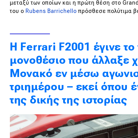
μεταξύ των οποίων και η πρώτη θέση στο Grand 
Κόσμος
του ο
Rubens Barrichello
πρόσθεσε πολύτιμα βά
Τεχνολογία
Ασφάλεια
Αγορά
Η Ferrari F2001 έγινε τ
Απόψεις
μονοθέσιο που άλλαξε χ
Μονακό εν μέσω αγωνισ
Test Drive
τριημέρου – εκεί όπου 
Δοκιμή
της δικής της ιστορίας
Αποστολή
Συγκρίνουμε