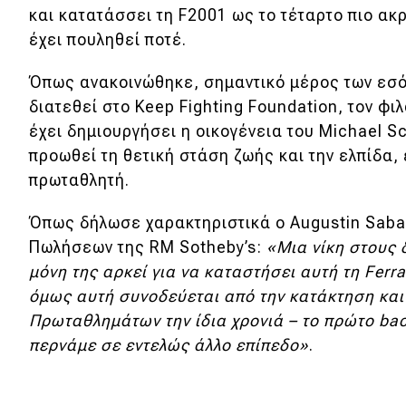
Συμβουλές
και κατατάσσει τη F2001 ως το τέταρτο πιο ακ
ΚΤΕΟ
έχει πουληθεί ποτέ.
Οδική βοήθεια
Όπως ανακοινώθηκε, σημαντικό μέρος των εσό
διατεθεί στο Keep Fighting Foundation, τον φ
έχει δημιουργήσει η οικογένεια του Michael S
eDRIVE
προωθεί τη θετική στάση ζωής και την ελπίδα,
πρωταθλητή.
DRIVE USED
Όπως δήλωσε χαρακτηριστικά ο Augustin Saba
Πωλήσεων της RM Sotheby’s:
«Μια νίκη στους
μόνη της αρκεί για να καταστήσει αυτή τη Ferr
όμως αυτή συνοδεύεται από την κατάκτηση κα
Πρωταθλημάτων την ίδια χρονιά – το πρώτο back
περνάμε σε εντελώς άλλο επίπεδο»
.