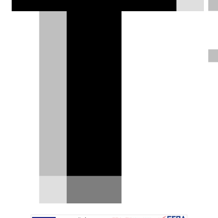
εκπνέει στις 31 Δεκεμβρίου.
DRIVE Team |
27.12.2021
Στην παράταση της προθεσμίας