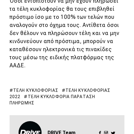
Όσοι εντοπιστούν να μην έχουν πληρώσει
τα τέλη κυκλοφορίας θα τους επιβληθεί
Eco
πρόστιμο ίσο με το 100% των τελών που
αναλογούν στο όχημα τους. Αντίθετα όσοι
Νέα
δεν θέλουν να πληρώσουν τέλη και να μην
Τεχνολογία
κινδυνεύουν από πρόστιμα, μπορούν να
καταθέσουν ηλεκτρονικά τις πινακίδες
Mobility
τους μέσω της ειδικής πλατφόρμας της
Σταθμοί φόρτισης
ΑΑΔΕ.
Classic
ΤΈΛΗ ΚΥΚΛΟΦΟΡΊΑΣ
ΤΈΛΗ ΚΥΚΛΟΦΟΡΊΑΣ
2022
ΤΈΛΗ ΚΥΚΛΟΦΟΡΊΑ ΠΑΡΆΤΑΣΗ
Νέα
ΠΛΗΡΩΜΉΣ
Παρουσιάσεις
DRIVE Away
DRIVE Team