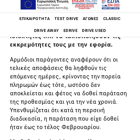
πληρωμής των τελών κυκλοφορίας του
2022, προσανατολίζεται το υπουργείο
Main navigation
Οικονομικών, προκειμένου να δώσει
ΕΠΙΚΑΙΡΌΤΗΤΑ
TEST DRIVE
ΑΓΏΝΕΣ
CLASSIC
μεγαλύτερο περιθώριο στους
DRIVE AWAY
EDRIVE
DRIVE USED
ιδιοκτήτες Ι.Χ. να τακτοποιήσουν τις
εκκρεμότητες τους με την εφορία.
Main navigation
Επικαιρότητα
Αρμόδιοι παράγοντες αναφέρουν ότι οι
Νέα μοντέλα
τελικές αποφάσεις θα ληφθούν τις
επόμενες ημέρες, κρίνοντας την πορεία
Πρωτότυπα
πληρωμών έως τότε, ωστόσο δεν
Ελλάδα
αποκλείεται και φέτος να δοθεί παράταση
της προθεσμίας και για την νέα χρονιά.
Κόσμος
Υπενθυμίζεται ότι κατά τη περσινή
Τεχνολογία
διαδικασία, η παράταση που είχε δοθεί
Ασφάλεια
ήταν έως το τέλος Φεβρουαρίου.
Αγορά