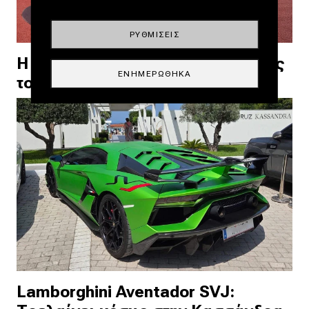
ΡΥΘΜΊΣΕΙΣ
H Dacia δίπλα στους πρωταθλητές
ΕΝΗΜΕΡΏΘΗΚΑ
του ελληνικού στίβου
Lamborghini Aventador SVJ: