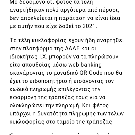
Με δεδομένο ότι φέτος τα τέλη
Απόψεις
αναρτήθηκαν πολύ αργότερα από πέρυσι,
δεν αποκλείεται η παράταση να είναι ίδια
με αυτήν που είχε δοθεί το 2021.
Test Drive
Τα τέλη κυκλοφορίας έχουν ήδη αναρτηθεί
Δοκιμή
στην πλατφόρμα της ΑΑΔΕ και οι
ιδιοκτήτες Ι.Χ. μπορούν να τα πληρώσουν
Αποστολή
είτε απευθείας μέσω web banking
Συγκρίνουμε
σκανάροντας το μοναδικό QR Code που θα
έχει το ειδοποιητήριο ή εισάγοντας τον
κωδικό πληρωμής επιλέγοντας την
Αγώνες
εφαρμογή της τράπεζας τους για να
Formula 1
ολοκληρώσει την πληρωμή. Και φέτος
υπάρχει η δυνατότητα πληρωμής των τελών
WRC
κυκλοφορίας στο ταμείο της τράπεζας.
Motorsport