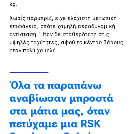
kg.
Απόψεις
Χωρίς παρμπρίζ, είχε ελάχιστη μετωπική
επιφάνεια, οπότε χαμηλή αεροδυναμική
Test Drive
αντίσταση. Ήταν δε σταθερότατη στις
υψηλές ταχύτητες, αφού το κέντρο βάρους
Δοκιμή
ήταν πολύ χαμηλά.
Αποστολή
Συγκρίνουμε
Όλα τα παραπάνω
Αγώνες
αναβίωσαν μπροστά
Formula 1
στα μάτια μας, όταν
WRC
πετύχαμε μια RSK
Motorsport