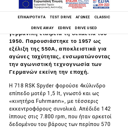
Porsche 718 RSK Spyder, ένα από τα
Main navigation
ΕΠΙΚΑΙΡΌΤΗΤΑ
TEST DRIVE
ΑΓΏΝΕΣ
CLASSIC
πιο εμβληματικά αγωνιστικά
αυτοκίνητα που κατασκεύασε η
DRIVE AWAY
EDRIVE
DRIVE USED
γερμανική εταιρεία τη δεκαετία του
1950. Παρουσιάστηκε το 1957 ως
Main navigation
Επικαιρότητα
εξέλιξη της 550A, αποκλειστικά για
αγώνες ταχύτητας, ενσωματώνοντας
Νέα μοντέλα
την αγωνιστική τεχνογνωσία των
Πρωτότυπα
Γερμανών εκείνη την εποχή.
Ελλάδα
Η 718 RSK Spyder φορούσε 4κύλινδρο
επίπεδο μοτέρ 1,5 lt, γνωστό και ως
Κόσμος
«κινητήρα Fuhrmann», με τέσσερις
Τεχνολογία
εκκεντροφόρους συνολικά. Απέδιδε 142
Ασφάλεια
ίππους στις 7.800
rpm, που ήταν αρκετοί
δεδομένου του βάρους των περίπου 570
Αγορά