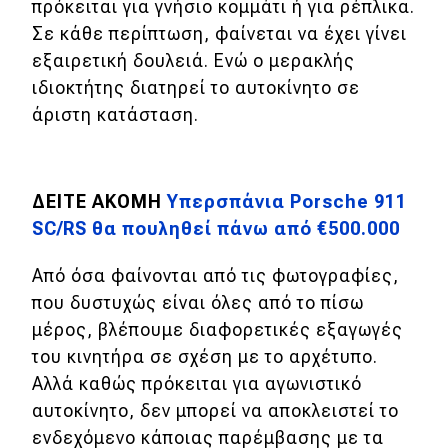
πρόκειται για γνήσιο κομμάτι ή για ρέπλικα.
Σε κάθε περίπτωση, φαίνεται να έχει γίνει
MOTO
εξαιρετική δουλειά. Ενώ ο μερακλής
ιδιοκτήτης διατηρεί το αυτοκίνητο σε
Μεταχειρισμένο
άριστη κατάσταση.
Οδηγός αγοράς
Συμβουλές
ΔΕΙΤΕ ΑΚΟΜΗ
Υπερσπάνια Porsche 911
SC/RS θα πουληθεί πάνω από €500.000
Χρηστικά
Από όσα φαίνονται από τις φωτογραφίες,
Συμβουλές
που δυστυχώς είναι όλες από το πίσω
μέρος, βλέπουμε διαφορετικές εξαγωγές
ΚΤΕΟ
του κινητήρα σε σχέση με το αρχέτυπο.
Οδική βοήθεια
Αλλά καθώς πρόκειται για αγωνιστικό
αυτοκίνητο, δεν μπορεί να αποκλειστεί το
ενδεχόμενο κάποιας παρέμβασης με τα