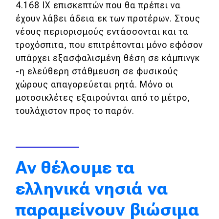
4.168 IX επισκεπτών που θα πρέπει να
Απόψεις
έχουν λάβει άδεια εκ των προτέρων. Στους
νέους περιορισμούς εντάσσονται και τα
τροχόσπιτα, που επιτρέπονται μόνο εφόσον
Test Drive
υπάρχει εξασφαλισμένη θέση σε κάμπινγκ
-η ελεύθερη στάθμευση σε φυσικούς
Δοκιμή
χώρους απαγορεύεται ρητά. Μόνο οι
Αποστολή
μοτοσικλέτες εξαιρούνται από το μέτρο,
τουλάχιστον προς το παρόν.
Συγκρίνουμε
Αγώνες
Αν θέλουμε τα
Formula 1
ελληνικά νησιά να
WRC
παραμείνουν βιώσιμα
Motorsport