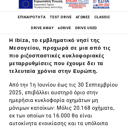
Main navigation
ΕΠΙΚΑΙΡΌΤΗΤΑ
TEST DRIVE
ΑΓΏΝΕΣ
CLASSIC
DRIVE AWAY
eDRIVE
DRIVE USED
Η Ibiza, το εμβληματικό νησί της
Main navigation
Επικαιρότητα
Μεσογείου, προχωρά σε μια από τις
πιο ριζοσπαστικές κυκλοφοριακές
Νέα μοντέλα
μεταρρυθμίσεις που έχουμε δει τα
τελευταία χρόνια στην Ευρώπη.
Πρωτότυπα
Ελλάδα
Από την 1η Ιουνίου έως τις 30 Σεπτεμβρίου
2025, επιβάλλει αυστηρό όριο στην
Κόσμος
ημερήσια κυκλοφορία οχημάτων μη
Τεχνολογία
μόνιμων κατοίκων: Mόλις 20.168 οχήματα,
Ασφάλεια
εκ των οποίων τα 16.000 θα είναι
αυτοκίνητα ενοικίασης και τα υπόλοιπα
Αγορά