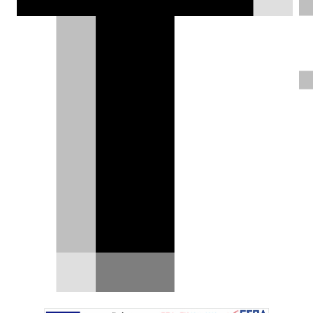
κυκλοφορία αυτοκινήτων, η Ibiza
αντιμετωπίζει την υπερτουριστική
πίεση. Μπορούν τα ελληνικά νησιά να
ακολουθήσουν το παράδειγμά της για
βιώσιμη τουριστική ανάπτυξη;
Δημήτρης Βαμβακίδης |
04.06.2025