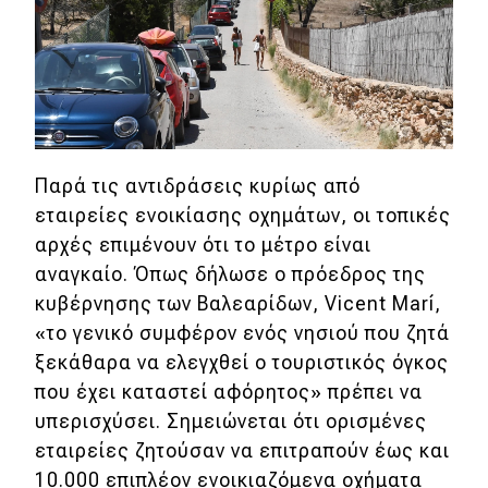
MOTO
Μεταχειρισμένο
Οδηγός αγοράς
Παρά τις αντιδράσεις κυρίως από
Συμβουλές
εταιρείες ενοικίασης οχημάτων, οι τοπικές
αρχές επιμένουν ότι το μέτρο είναι
αναγκαίο. Όπως δήλωσε ο πρόεδρος της
Χρηστικά
κυβέρνησης των Βαλεαρίδων, Vicent Marí,
Συμβουλές
«το γενικό συμφέρον ενός νησιού που ζητά
ξεκάθαρα να ελεγχθεί ο τουριστικός όγκος
ΚΤΕΟ
που έχει καταστεί αφόρητος» πρέπει να
Οδική βοήθεια
υπερισχύσει. Σημειώνεται ότι ορισμένες
εταιρείες ζητούσαν να επιτραπούν έως και
10.000 επιπλέον ενοικιαζόμενα οχήματα