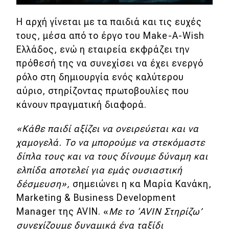
Η αρχή γίνεται με τα παιδιά και τις ευχές
MOTO
τους, μέσα από το έργο του Make-A-Wish
Μεταχειρισμένο
Ελλάδος, ενώ η εταιρεία εκφράζει την
πρόθεσή της να συνεχίσει να έχει ενεργό
Οδηγός αγοράς
ρόλο στη δημιουργία ενός καλύτερου
αύριο, στηρίζοντας πρωτοβουλίες που
Συμβουλές
κάνουν πραγματική διαφορά.
«Κάθε παιδί αξίζει να ονειρεύεται και να
Χρηστικά
χαμογελά. Το να μπορούμε να στεκόμαστε
Συμβουλές
δίπλα τους και να τους δίνουμε δύναμη και
ελπίδα αποτελεί για εμάς ουσιαστική
ΚΤΕΟ
δέσμευση»,
σημειώνει η κα Μαρία Κανάκη,
Οδική βοήθεια
Marketing & Business Development
Manager της AVIN. «
Με το ‘AVIN Στηρίζω’
συνεχίζουμε δυναμικά ένα ταξίδι