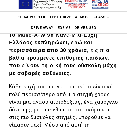
Main navigation
ΕΠΙΚΑΙΡΌΤΗΤΑ
TEST DRIVE
ΑΓΏΝΕΣ
CLASSIC
DRIVE AWAY
EDRIVE
DRIVE USED
Το Make-A-Wish Κάνε-Μια-Ευχή
Ελλάδος εκπληρώνει, εδώ και
Main navigation
Επικαιρότητα
περισσότερα από 30 χρόνια, τις πιο
βαθιά κρυμμένες επιθυμίες παιδιών,
Νέα μοντέλα
που δίνουν τη δική τους δύσκολη μάχη
Πρωτότυπα
με σοβαρές ασθένειες.
Ελλάδα
Κάθε ευχή που πραγματοποιείται είναι κάτι
Κόσμος
πολύ περισσότερο από μια στιγμή χαράς·
είναι μια ανάσα αισιοδοξίας, ένα χαμόγελο
Τεχνολογία
δύναμης, μια υπενθύμιση ότι, ακόμα και
Ασφάλεια
στις πιο δύσκολες στιγμές, μπορούμε να
είμαστε μαζί. Μέσα από αυτή τη
Αγορά