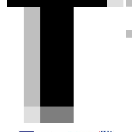
παιδιών που νοσούν από σοβαρές
ασθένειες και προσφέροντας χαρά και
δύναμη σε αυτά και τις οικογένειές
τους.
Σπύρος Ντόκος |
17.05.2026