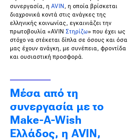
συνεργασία, η
AVIN
, η οποία βρίσκεται
Απόψεις
διαχρονικά κοντά στις ανάγκες της
ελληνικής κοινωνίας, εγκαινιάζει την
πρωτοβουλία «AVIN
Στηρίζω
» που έχει ως
Test Drive
στόχο να στέκεται δίπλα σε όσους και όσα
Δοκιμή
μας έχουν ανάγκη, με συνέπεια, φροντίδα
και ουσιαστική προσφορά.
Αποστολή
Συγκρίνουμε
Μέσα από τη
Αγώνες
συνεργασία με το
Formula 1
Make-A-Wish
WRC
Ελλάδος, η AVIN,
Motorsport