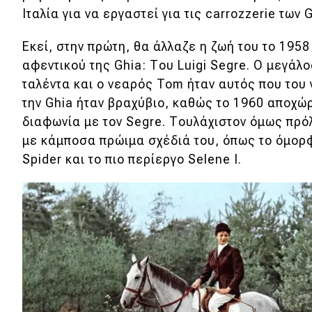
Ιταλία για να εργαστεί για τις carrozzerie των G
Κόσμος
Τεχνολογία
Εκεί, στην πρώτη, θα άλλαζε η ζωή του το 1958
αφεντικού της Ghia: Του Luigi Segre. Ο μεγάλ
Ασφάλεια
ταλέντα και ο νεαρός Tom ήταν αυτός που του
Αγορά
την Ghia ήταν βραχύβιο, καθώς το 1960 αποχώ
διαφωνία με τον Segre. Τουλάχιστον όμως πρόλ
Απόψεις
με κάμποσα πρώιμα σχέδιά του, όπως το όμορφ
Spider και το πιο περίεργο Selene Ι.
Test Drive
Δοκιμή
Αποστολή
Συγκρίνουμε