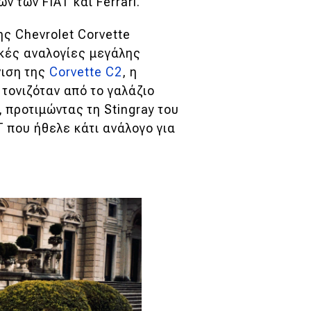
 των FIAT και Ferrari.
ης Chevrolet Corvette
ικές αναλογίες μεγάλης
νιση της
Corvette C2
, η
τονιζόταν από το γαλάζιο
, προτιμώντας τη Stingray του
T που ήθελε κάτι ανάλογο για