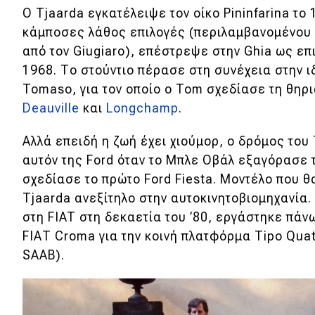
Ο Tjaarda εγκατέλειψε τον οίκο Pininfarina το
κάμποσες λάθος επιλογές (περιλαμβανομένου
από τον Giugiaro), επέστρεψε στην Ghia ως ε
1968. Το στούντιο πέρασε στη συνέχεια στην ι
Tomaso, για τον οποίο ο Tom σχεδίασε τη θηρι
Deauville
και
Longchamp
.
Αλλά επειδή η ζωή έχει χιούμορ, ο δρόμος το
αυτόν της Ford όταν το Μπλε Οβάλ εξαγόρασε τ
σχεδίασε το πρώτο Ford Fiesta. Μοντέλο που θ
Tjaarda ανεξίτηλο στην αυτοκινητοβιομηχανία.
στη FIAT στη δεκαετία του ’80, εργάστηκε πάν
FΙΑΤ Croma για την κοινή πλατφόρμα Tipo Quatt
SAAB).