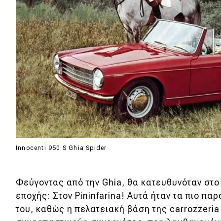
Αγώνες
Formula 1
WRC
Motorsport
Eco
Νέα
Τεχνολογία
Innocenti 950 S Ghia Spider
Mobility
Σταθμοί φόρτισης
Φεύγοντας από την Ghia, θα κατευθυνόταν στο
εποχής: Στον Pininfarina! Αυτά ήταν τα πιο πα
του, καθώς η πελατειακή βάση της carrozzeri
Classic