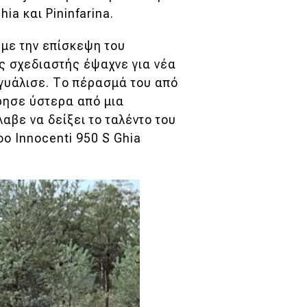
hia και Pininfarina.
 με την επίσκεψη του
ος σχεδιαστής έψαχνε για νέα
 γυάλισε. Το πέρασμά του από
ρησε ύστερα από μια
αβε να δείξει το ταλέντο του
ο Innocenti 950 S Ghia