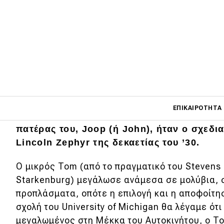
Σαφώς λιγότερο γνωστός από τους αξιότι
Giugiaro ή Bertone, ο Tjaarda άφησε ωστ
Main navigati
στον κόσμο της αυτοκινητοβιομηχανίας. Γε
ΕΠΙΚΑΙΡΌΤΗΤΑ
Tjaarda ήταν το μήλο που έπεσε κάτω απ
πατέρας του, Joop (ή John), ήταν ο σχεδ
Lincoln Zephyr της δεκαετίας του ’30.
Main navigation
Επικαιρότητα
Ο μικρός Tom (από το πραγματικό του Stevens
Starkenburg) μεγάλωσε ανάμεσα σε μολύβια, σ
Νέα μοντέλα
προπλάσματα, οπότε η επιλογή και η αποφοίτησ
Πρωτότυπα
σχολή του University of Michigan θα λέγαμε ότ
Ελλάδα
μεγαλωμένος στη Μέκκα του Αυτοκινήτου, ο T