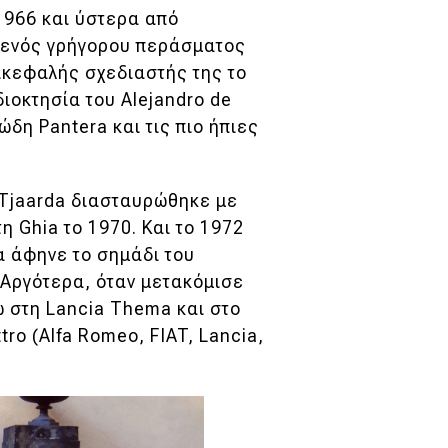
 1966 και ύστερα από
 ενός γρήγορου περάσματος
πικεφαλής σχεδιαστής της το
διοκτησία του Alejandro de
ώδη Pantera και τις πιο ήπιες
υ Tjaarda διασταυρώθηκε με
η Ghia το 1970. Και το 1972
α άφηνε το σημάδι του
 Αργότερα, όταν μετακόμισε
ω στη Lancia Thema και στο
ro (Alfa Romeo, FIAT, Lancia,