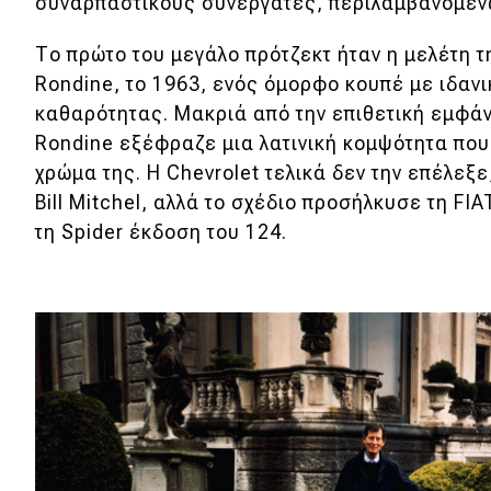
συναρπαστικούς συνεργάτες, περιλαμβανομένων
Νέα
Το πρώτο του μεγάλο πρότζεκτ ήταν η μελέτη τ
Παρουσιάσεις
Rondine, το 1963, ενός όμορφο κουπέ με ιδαν
καθαρότητας. Μακριά από την επιθετική εμφά
Rondine εξέφραζε μια λατινική κομψότητα που 
DRIVE Away
χρώμα της. Η Chevrolet τελικά δεν την επέλεξε
Bill Mitchel, αλλά το σχέδιο προσήλκυσε τη FIA
MOTO
τη Spider έκδοση του 124.
Μεταχειρισμένο
Οδηγός αγοράς
Συμβουλές
Χρηστικά