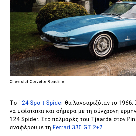
Συμβουλές
ΚΤΕΟ
Οδική βοήθεια
eDRIVE
DRIVE USED
Chevrolet Corvette Rondine
Το
124 Sport Spider
θα λανσαριζόταν το 1966.
να υφίσταται και σήμερα με τη σύγχρονη ερμη
124 Spider. Στο παλμαρές του Tjaarda στον Pin
αναφέρουμε τη
Ferrari 330 GT 2+2
.