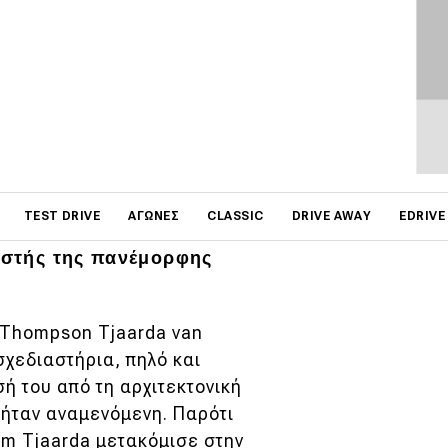
μους συναδέλφους του,
όσο ανεξίτηλο το σημάδι
on
ννημένος το 1934, ο
TEST DRIVE
ΑΓΏΝΕΣ
CLASSIC
DRIVE AWAY
EDRIVE
ό μηλιά. Ο Ολλανδός
ιαστής της πανέμορφης
 Thompson Tjaarda van
χεδιαστήρια, πηλό και
ή του από τη αρχιτεκτονική
ι ήταν αναμενόμενη. Παρότι
om Tjaarda μετακόμισε στην