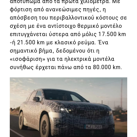
eDRIVE
αποτύπωμα από τα πρώτα χιλιόμετρα. Με
φόρτιση από ανανεώσιμες πηγές, η
DRIVE USED
απόσβεση του περιβαλλοντικού κόστους σε
σχέση με ένα αντίστοιχο θερμικό μοντέλο
επιτυγχάνεται ύστερα από μόλις 17.500 km
-ή 21.500 km με κλασικό ρεύμα. Ένα
σημαντικό βήμα, δεδομένου ότι η
«ισοφάριση» για τα ηλεκτρικά μοντέλα
συνήθως έρχεται πάνω από τα 80.000 km.