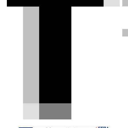
τις εκπομπές CO₂ σε όλο τον κύκλο
ζωής και ενσωματώνοντας
ανακυκλωμένα υλικά.
Μάνος Καϊάφας |
05.08.2025