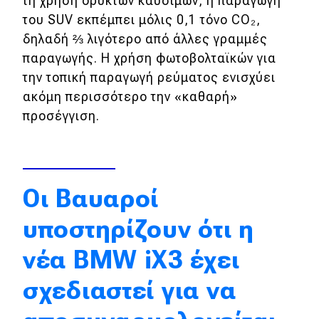
τη χρήση ορυκτών καυσίμων, η παραγωγή
του SUV εκπέμπει μόλις 0,1 τόνο CO₂,
Απόψεις
δηλαδή ⅔ λιγότερο από άλλες γραμμές
παραγωγής. Η χρήση φωτοβολταϊκών για
Test Drive
την τοπική παραγωγή ρεύματος ενισχύει
ακόμη περισσότερο την «καθαρή»
Δοκιμή
προσέγγιση.
Αποστολή
Συγκρίνουμε
Οι Βαυαροί
Αγώνες
υποστηρίζουν ότι η
Formula 1
νέα BMW iX3 έχει
WRC
σχεδιαστεί για να
Motorsport