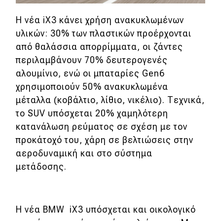
Η νέα iX3 κάνει χρήση ανακυκλωμένων
MOTO
υλικών: 30% των πλαστικών προέρχονται
από θαλάσσια απορρίμματα, οι ζάντες
Μεταχειρισμένο
περιλαμβάνουν 70% δευτερογενές
Οδηγός αγοράς
αλουμίνιο, ενώ οι μπαταρίες Gen6
χρησιμοποιούν 50% ανακυκλωμένα
Συμβουλές
μέταλλα (κοβάλτιο, λίθιο, νικέλιο). Τεχνικά,
το SUV υπόσχεται 20% χαμηλότερη
Χρηστικά
κατανάλωση ρεύματος σε σχέση με τον
προκάτοχό του, χάρη σε βελτιώσεις στην
Συμβουλές
αεροδυναμική και στο σύστημα
μετάδοσης.
ΚΤΕΟ
Οδική βοήθεια
Η νέα BMW iX3 υπόσχεται και οικολογικό