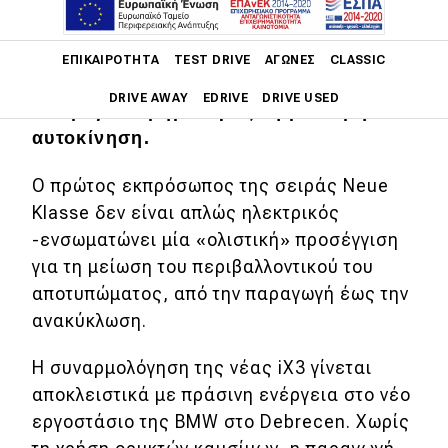
Main navigation
ΕΠΙΚΑΙΡΌΤΗΤΑ
TEST DRIVE
ΑΓΏΝΕΣ
CLASSIC
Με τη νέα BMW iX3, το Μόναχο κάνει
DRIVE AWAY
EDRIVE
DRIVE USED
ένα μεγάλο βήμα προς τη βιώσιμη
αυτοκίνηση.
Main navigation
Επικαιρότητα
Ο πρώτος εκπρόσωπος της σειράς Neue
Klasse δεν είναι απλώς ηλεκτρικός
Νέα μοντέλα
-ενσωματώνει μία «ολιστική» προσέγγιση
Πρωτότυπα
για τη μείωση του περιβαλλοντικού του
Ελλάδα
αποτυπώματος, από την παραγωγή έως την
ανακύκλωση.
Κόσμος
Τεχνολογία
Η συναρμολόγηση της νέας iX3 γίνεται
αποκλειστικά με πράσινη ενέργεια στο νέο
Ασφάλεια
εργοστάσιο της BMW στο Debrecen. Χωρίς
Αγορά