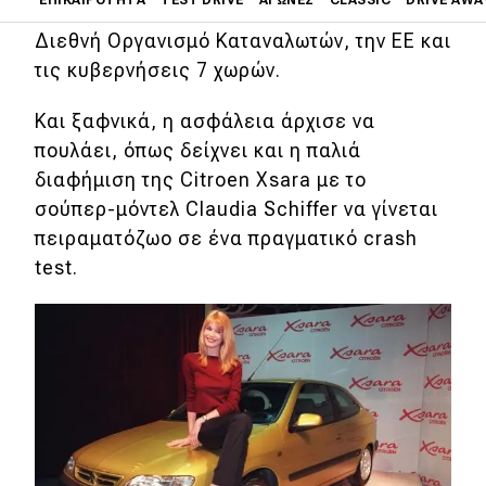
NCAP, που υποστηρίζεται από τη FIA, τον
Διεθνή Οργανισμό Καταναλωτών, την ΕΕ και
Main navigation
τις κυβερνήσεις 7 χωρών.
Επικαιρότητα
Και ξαφνικά, η ασφάλεια άρχισε να
Νέα μοντέλα
πουλάει, όπως δείχνει και η παλιά
Πρωτότυπα
διαφήμιση της Citroen Xsara με το
Ελλάδα
σούπερ-μόντελ Claudia Schiffer να γίνεται
πειραματόζωο σε ένα πραγματικό crash
Κόσμος
test.
Τεχνολογία
Ασφάλεια
Αγορά
Απόψεις