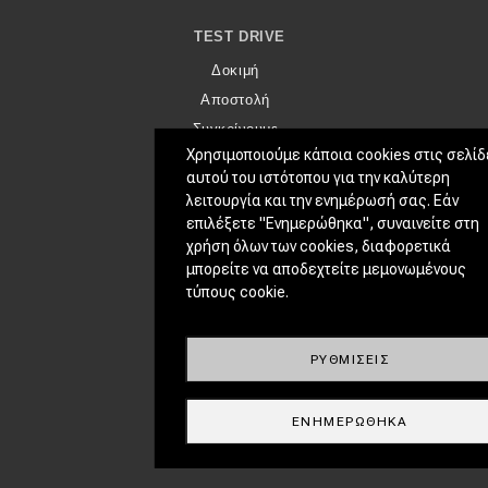
TEST DRIVE
Δοκιμή
Αποστολή
Συγκρίνουμε
Χρησιμοποιούμε κάποια cookies στις σελίδ
αυτού του ιστότοπου για την καλύτερη
ΑΓΏΝΕΣ
λειτουργία και την ενημέρωσή σας. Εάν
Formula 1
επιλέξετε "Ενημερώθηκα", συναινείτε στη
χρήση όλων των cookies, διαφορετικά
WRC
μπορείτε να αποδεχτείτε μεμονωμένους
Motorsport
τύπους cookie.
Eco
ΡΥΘΜΊΣΕΙΣ
Νέα
Τεχνολογία
ΕΝΗΜΕΡΏΘΗΚΑ
Mobility
Σταθμοί φόρτισης