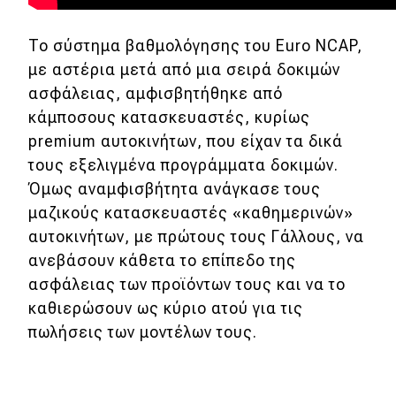
Τεχνολογία
To σύστημα βαθμολόγησης του Euro NCAP,
Mobility
με αστέρια μετά από μια σειρά δοκιμών
ασφάλειας, αμφισβητήθηκε από
Σταθμοί φόρτισης
κάμποσους κατασκευαστές, κυρίως
premium αυτοκινήτων, που είχαν τα δικά
Classic
τους εξελιγμένα προγράμματα δοκιμών.
Όμως αναμφισβήτητα ανάγκασε τους
Νέα
μαζικούς κατασκευαστές «καθημερινών»
αυτοκινήτων, με πρώτους τους Γάλλους, να
Παρουσιάσεις
ανεβάσουν κάθετα το επίπεδο της
ασφάλειας των προϊόντων τους και να το
DRIVE Away
καθιερώσουν ως κύριο ατού για τις
πωλήσεις των μοντέλων τους.
MOTO