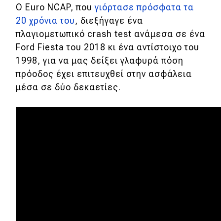
Μεταχειρισμένο
Ο Euro NCAP, που
γιόρτασε πρόσφατα τα
20 χρόνια του
, διεξήγαγε ένα
Οδηγός αγοράς
πλαγιομετωπικό crash test ανάμεσα σε ένα
Συμβουλές
Ford Fiesta του 2018 κι ένα αντίστοιχο του
1998, για να μας δείξει γλαφυρά πόση
πρόοδος έχει επιτευχθεί στην ασφάλεια
Χρηστικά
μέσα σε δύο δεκαετίες.
Συμβουλές
ΚΤΕΟ
Οδική βοήθεια
eDRIVE
DRIVE USED