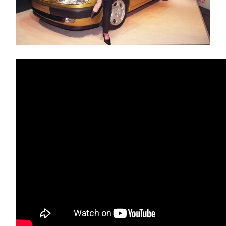
Test Drive
Δοκιμή
Αποστολή
Συγκρίνουμε
Αγώνες
Formula 1
WRC
Motorsport
Eco
Νέα