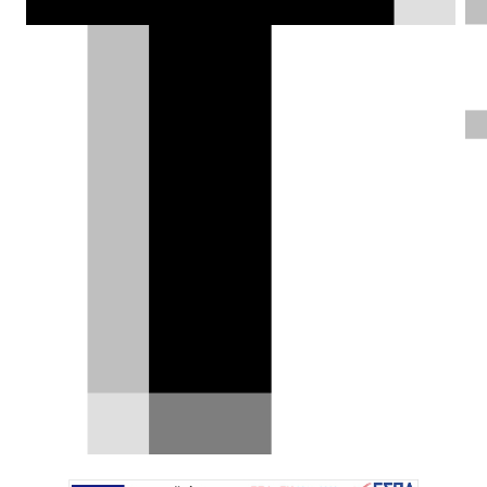
αυτοκίνητα με 5ετή εγγύηση και ειδικές
παροχές στην έκθεση του ΟΑΚΑ (15–17
Μαΐου) θα έχει στο περίπτερό του το
Stock Center.
DRIVE Team |
15.05.2026