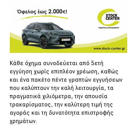
Eco
Νέα
Τεχνολογία
Mobility
Κάθε όχημα συνοδεύεται από 5ετή
Σταθμοί φόρτισης
εγγύηση χωρίς επιπλέον χρέωση, καθώς
και ένα πακέτο πέντε γραπτών εγγυήσεων
Classic
που καλύπτουν την καλή λειτουργία, τα
πραγματικά χιλιόμετρα, την απουσία
Νέα
τρακαρίσματος, την καλύτερη τιμή της
Παρουσιάσεις
αγοράς και τη δυνατότητα επιστροφής
χρημάτων.
DRIVE Away