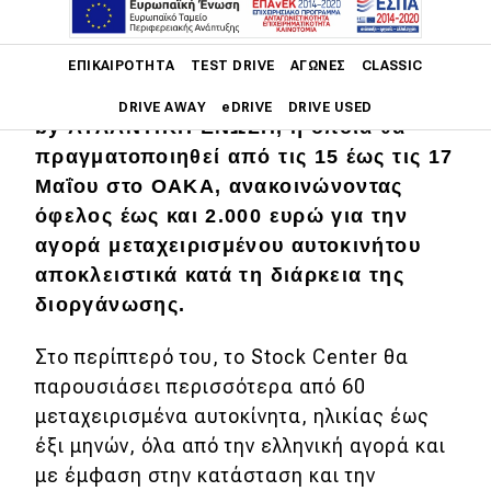
Main navigation
Το Stock Center συμμετέχει στην
ΕΠΙΚΑΙΡΌΤΗΤΑ
TEST DRIVE
ΑΓΏΝΕΣ
CLASSIC
έκθεση Used Car Expo 2026 powered
DRIVE AWAY
eDRIVE
DRIVE USED
by ΑΤΛΑΝΤΙΚΗ ΕΝΩΣΗ, η οποία θα
πραγματοποιηθεί από τις 15 έως τις 17
Main navigation
Επικαιρότητα
Μαΐου στο ΟΑΚΑ, ανακοινώνοντας
όφελος έως και 2.000 ευρώ για την
Νέα μοντέλα
αγορά μεταχειρισμένου αυτοκινήτου
Πρωτότυπα
αποκλειστικά κατά τη διάρκεια της
διοργάνωσης.
Ελλάδα
Στο περίπτερό του, το Stock Center θα
Κόσμος
παρουσιάσει περισσότερα από 60
Τεχνολογία
μεταχειρισμένα αυτοκίνητα, ηλικίας έως
Ασφάλεια
έξι μηνών, όλα από την ελληνική αγορά και
με έμφαση στην κατάσταση και την
Αγορά