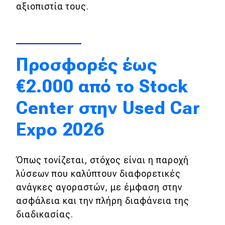
αξιοπιστία τους.
Απόψεις
Test Drive
Προσφορές έως
Δοκιμή
€2.000 από το Stock
Αποστολή
Center στην Used Car
Συγκρίνουμε
Expo 2026
Αγώνες
Όπως τονίζεται, στόχος είναι η παροχή
λύσεων που καλύπτουν διαφορετικές
Formula 1
ανάγκες αγοραστών, με έμφαση στην
WRC
ασφάλεια και την πλήρη διαφάνεια της
Motorsport
διαδικασίας.