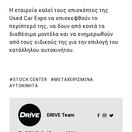
Η εταιρεία καλεί τους επισκέπτες της
MOTO
Used Car Expo να επισκεφθούν το
περίπτερό της, να δουν από κοντά τα
Μεταχειρισμένο
διαθέσιμα μοντέλα και να ενημερωθούν
από τους ειδικούς της για την επιλογή του
Οδηγός αγοράς
κατάλληλου αυτοκινήτου.
Συμβουλές
Χρηστικά
STOCK CENTER
ΜΕΤΑΧΕΙΡΙΣΜΈΝΑ
ΑΥΤΟΚΊΝΗΤΑ
Συμβουλές
ΚΤΕΟ
Οδική βοήθεια
DRIVE Team