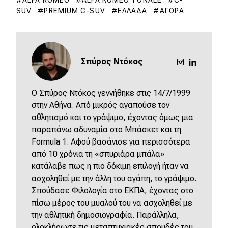
ALFA ROMEO
ALFA ROMEO TONALE
C-
SUV
PREMIUM C-SUV
ΕΛΛΆΔΑ
ΑΓΟΡΆ
Σπύρος Ντόκος
O Σπύρος Ντόκος γεννήθηκε στις 14/7/1999
στην Αθήνα. Από μικρός αγαπούσε τον
αθλητισμό και το γράψιμο, έχοντας όμως μια
παραπάνω αδυναμία στο Μπάσκετ και τη
Formula 1. Αφού βασάνισε για περισσότερα
από 10 χρόνια τη «σπυριάρα μπάλα»
κατάλαβε πως η πιο δόκιμη επιλογή ήταν να
ασχοληθεί με την άλλη του αγάπη, το γράψιμο.
Σπούδασε Φιλολογία στο ΕΚΠΑ, έχοντας στο
πίσω μέρος του μυαλού του να ασχοληθεί με
την αθλητική δημοσιογραφία. Παράλληλα,
ολοκλήρωσε τις μεταπτυχιακές σπουδές του