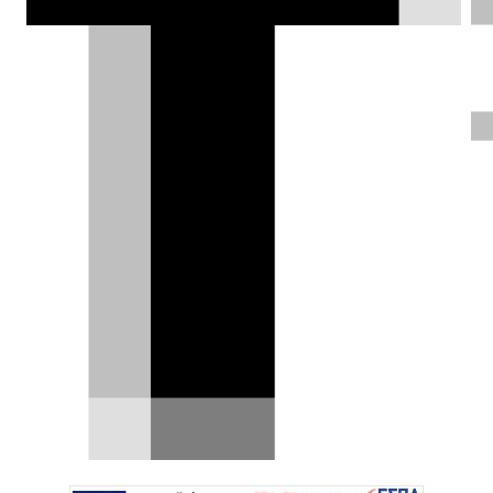
και σαγηνευτική σχεδίαση, ένα από τα
πιο καλαίσθητα C-SUV της ελληνικής
αγοράς καθίσταται πιο ελκυστικό από
ποτέ.
Σπύρος Ντόκος |
05.07.2026