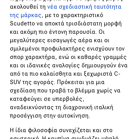
ακολουθεί τη
νέα σχεδιαστική ταυτότητα
MOTO
της μάρκας
, με το χαρακτηριστικό
Scudetto να αποκτά τρισδιάστατη μορφή
Μεταχειρισμένο
και ακόμη πιο έντονη παρουσία. Οι
μεγαλύτερες εισαγωγές αέρα και οι
Οδηγός αγοράς
σμιλεμένοι προφυλακτήρες ενισχύουν τον
Συμβουλές
σπορ χαρακτήρα, ενώ οι καθαρές γραμμές
και οι ιδανικές αναλογίες δημιουργούν ένα
από τα πιο καλαίσθητα και ξεχωριστά C-
Χρηστικά
SUV της αγοράς. Πρόκειται για μια
σχεδίαση που τραβά το βλέμμα χωρίς να
Συμβουλές
καταφεύγει σε υπερβολές,
ΚΤΕΟ
αναδεικνύοντας τη διαχρονική ιταλική
προσέγγιση στην αυτοκίνηση.
Οδική βοήθεια
Η ίδια φιλοσοφία συνεχίζεται και στο
εσωτερικό. Η καμπίνα συνδυάζει υψηλή