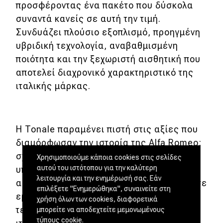
προσφέροντας ένα πακέτο που δύσκολα
συναντά κανείς σε αυτή την τιμή.
Συνδυάζει πλούσιο εξοπλισμό, προηγμένη
υβριδική τεχνολογία, αναβαθμισμένη
ποιότητα και την ξεχωριστή αισθητική που
αποτελεί διαχρονικό χαρακτηριστικό της
ιταλικής μάρκας.
Η Tonale παραμένει πιστή στις αξίες που
διαμόρφωσαν την ιστορία της Alfa Romeo:
σχεδίαση που ξεχωρίζει, τεχνολογία που
Χρησιμοποιούμε κάποια cookies στις σελίδες
αυτού του ιστότοπου για την καλύτερη
υπηρετεί τον οδηγό και μια οδηγική
λειτουργία και την ενημέρωσή σας. Εάν
αίσθηση που μετατρέπει κάθε διαδρομή σε
επιλέξετε "Ενημερώθηκα", συναινείτε στη
εμπειρία. Με ξεχωριστό στιλ, προηγμένη
χρήση όλων των cookies, διαφορετικά
τεχνολογία και τον μοναδικό συνδυασμό
μπορείτε να αποδεχτείτε μεμονωμένους
τύπους cookie.