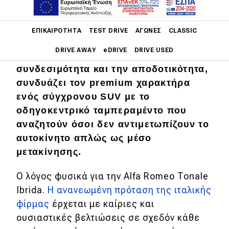
Main navigation
ΕΠΙΚΑΙΡΌΤΗΤΑ
TEST DRIVE
ΑΓΏΝΕΣ
CLASSIC
DRIVE AWAY
eDRIVE
DRIVE USED
Με έμφαση στην ποιότητα, τη
συνδεσιμότητα και την αποδοτικότητα,
Main navigation
συνδυάζει τον premium χαρακτήρα
Επικαιρότητα
ενός σύγχρονου SUV με το
Νέα μοντέλα
οδηγοκεντρικό ταμπεραμέντο που
αναζητούν όσοι δεν αντιμετωπίζουν το
Πρωτότυπα
αυτοκίνητο απλώς ως μέσο
Ελλάδα
μετακίνησης.
Κόσμος
Ο λόγος φυσικά για την Alfa Romeo Tonale
Τεχνολογία
Ibrida.
Η ανανεωμένη πρόταση της ιταλικής
φίρμας
έρχεται με καίριες και
Ασφάλεια
ουσιαστικές βελτιώσεις σε σχεδόν κάθε
Αγορά