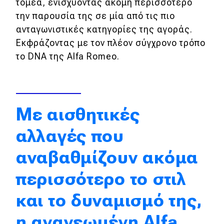
τομέα, ενισχύοντας ακόμη περισσότερο
Απόψεις
την παρουσία της σε μία από τις πιο
ανταγωνιστικές κατηγορίες της αγοράς.
Εκφράζοντας με τον πλέον σύγχρονο τρόπο
Test Drive
το DNA της Alfa Romeo.
Δοκιμή
Αποστολή
Με αισθητικές
Συγκρίνουμε
αλλαγές που
Αγώνες
αναβαθμίζουν ακόμα
Formula 1
περισσότερο το στιλ
WRC
και το δυναμισμό της,
Motorsport
η ανανεωμένη Alfa