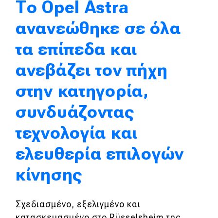
Το Opel Astra
Απόψεις
ανανεώθηκε σε όλα
τα επίπεδα και
Test Drive
ανεβάζει τον πήχη
Δοκιμή
στην κατηγορία,
Αποστολή
συνδυάζοντας
Συγκρίνουμε
τεχνολογία και
Αγώνες
ελευθερία επιλογών
Formula 1
κίνησης
WRC
Σχεδιασμένο, εξελιγμένο και
Motorsport
κατασκευασμένο στο Rüsselsheim της