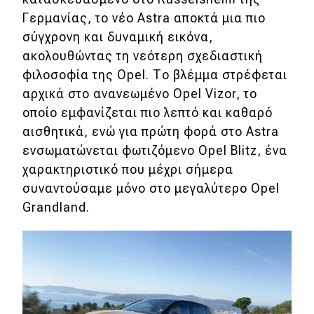
Γερμανίας, το νέο Astra αποκτά μια πιο
Eco
σύγχρονη και δυναμική εικόνα,
ακολουθώντας τη νεότερη σχεδιαστική
Νέα
φιλοσοφία της Opel. Το βλέμμα στρέφεται
Τεχνολογία
αρχικά στο ανανεωμένο Opel Vizor, το
οποίο εμφανίζεται πιο λεπτό και καθαρό
Mobility
αισθητικά, ενώ για πρώτη φορά στο Astra
Σταθμοί φόρτισης
ενσωματώνεται φωτιζόμενο Opel Blitz, ένα
χαρακτηριστικό που μέχρι σήμερα
συναντούσαμε μόνο στο μεγαλύτερο Opel
Classic
Grandland.
Νέα
Παρουσιάσεις
DRIVE Away