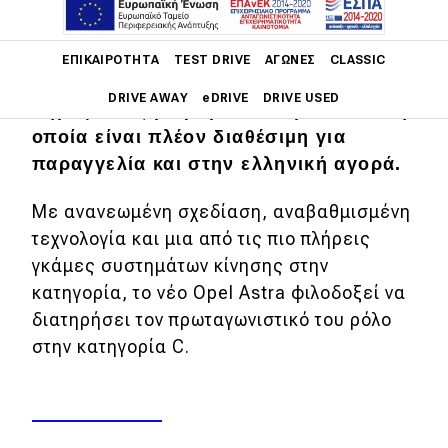
Η Opel ανοίγει το νέο κεφάλαιο στην
Main navigation
πορεία του Astra, παρουσιάζοντας τη
ΕΠΙΚΑΙΡΌΤΗΤΑ
TEST DRIVE
ΑΓΏΝΕΣ
CLASSIC
φρεσκαρισμένη εκδοχή του
DRIVE AWAY
eDRIVE
DRIVE USED
δημοφιλούς μικρομεσαίου μοντέλου, η
οποία είναι πλέον διαθέσιμη για
Main navigation
παραγγελία και στην ελληνική αγορά.
Επικαιρότητα
Με ανανεωμένη σχεδίαση, αναβαθμισμένη
Νέα μοντέλα
τεχνολογία και μια από τις πιο πλήρεις
Πρωτότυπα
γκάμες συστημάτων κίνησης στην
Ελλάδα
κατηγορία, το νέο Opel Astra φιλοδοξεί να
διατηρήσει τον πρωταγωνιστικό του ρόλο
Κόσμος
στην κατηγορία C.
Τεχνολογία
Ασφάλεια
Αγορά