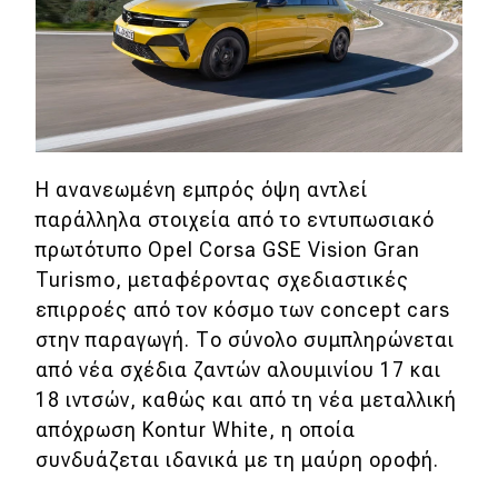
MOTO
Μεταχειρισμένο
Οδηγός αγοράς
Η ανανεωμένη εμπρός όψη αντλεί
Συμβουλές
παράλληλα στοιχεία από το εντυπωσιακό
πρωτότυπο Opel Corsa GSE Vision Gran
Turismo, μεταφέροντας σχεδιαστικές
Χρηστικά
επιρροές από τον κόσμο των concept cars
Συμβουλές
στην παραγωγή. Το σύνολο συμπληρώνεται
από νέα σχέδια ζαντών αλουμινίου 17 και
ΚΤΕΟ
18 ιντσών, καθώς και από τη νέα μεταλλική
Οδική βοήθεια
απόχρωση Kontur White, η οποία
συνδυάζεται ιδανικά με τη μαύρη οροφή.