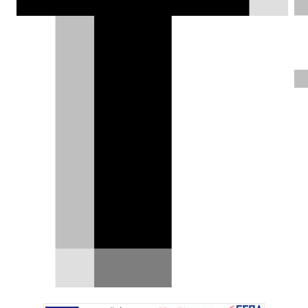
Lux HD, έως 454 km αυτονομίας για το
Astra Electric και επιλογές κίνησης που
καλύπτουν κάθε ανάγκη.
DRIVE Team |
03.06.2026