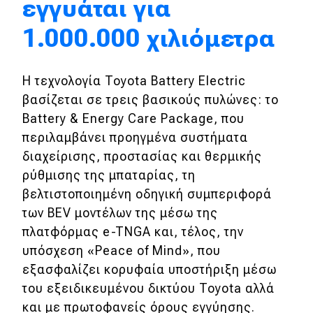
εγγυάται για
1.000.000 χιλιόμετρα
Eco
Νέα
Η τεχνολογία Toyota Battery Electric
Τεχνολογία
βασίζεται σε τρεις βασικούς πυλώνες: το
Battery & Energy Care Package, που
Mobility
περιλαμβάνει προηγμένα συστήματα
Σταθμοί φόρτισης
διαχείρισης, προστασίας και θερμικής
ρύθμισης της μπαταρίας, τη
βελτιστοποιημένη οδηγική συμπεριφορά
Classic
των BEV μοντέλων της μέσω της
Νέα
πλατφόρμας e-TNGA και, τέλος, την
υπόσχεση «Peace of Mind», που
Παρουσιάσεις
εξασφαλίζει κορυφαία υποστήριξη μέσω
του εξειδικευμένου δικτύου Toyota αλλά
και με πρωτοφανείς όρους εγγύησης.
DRIVE Away