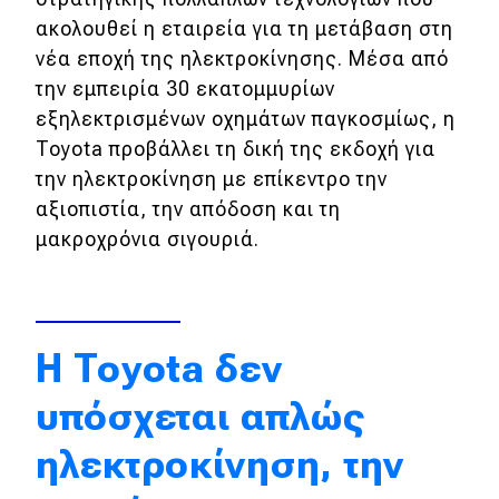
ακολουθεί η εταιρεία για τη μετάβαση στη
Απόψεις
νέα εποχή της ηλεκτροκίνησης. Μέσα από
την εμπειρία 30 εκατομμυρίων
Test Drive
εξηλεκτρισμένων οχημάτων παγκοσμίως, η
Toyota προβάλλει τη δική της εκδοχή για
Δοκιμή
την ηλεκτροκίνηση με επίκεντρο την
αξιοπιστία, την απόδοση και τη
Αποστολή
μακροχρόνια σιγουριά.
Συγκρίνουμε
Αγώνες
Η Toyota δεν
Formula 1
υπόσχεται απλώς
WRC
ηλεκτροκίνηση, την
Motorsport