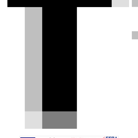
ηλεκτρικών SUV, σηματοδοτώντας το
επόμενο βήμα στη στρατηγική
πολυτεχνολογίας «Multipath» και
αποκαλύπτοντας τα οφέλη της
προηγμένης τεχνολογίας Toyota
Battery Electric.
Χρήστος Παπαχριστόπουλος |
04.07.2025