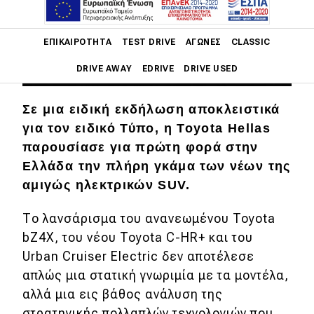
Main navigation
ΕΠΙΚΑΙΡΌΤΗΤΑ
TEST DRIVE
ΑΓΏΝΕΣ
CLASSIC
DRIVE AWAY
EDRIVE
DRIVE USED
Main navigation
Σε μια ειδική εκδήλωση αποκλειστικά
Επικαιρότητα
για τον ειδικό Τύπο, η Toyota Hellas
παρουσίασε για πρώτη φορά στην
Νέα μοντέλα
Ελλάδα την πλήρη γκάμα των νέων της
Πρωτότυπα
αμιγώς ηλεκτρικών SUV.
Ελλάδα
Το λανσάρισμα του ανανεωμένου Toyota
Κόσμος
bZ4X, του νέου Toyota C-HR+ και του
Τεχνολογία
Urban Cruiser Electric δεν αποτέλεσε
απλώς μια στατική γνωριμία με τα μοντέλα,
Ασφάλεια
αλλά μια εις βάθος ανάλυση της
Αγορά
στρατηγικής πολλαπλών τεχνολογιών που