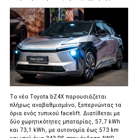
MOTO
Μεταχειρισμένο
Οδηγός αγοράς
Συμβουλές
Χρηστικά
Συμβουλές
Το νέο Toyota bZ4X παρουσιάζεται
ΚΤΕΟ
πλήρως αναβαθμισμένο, ξεπερνώντας τα
όρια ενός τυπικού facelift. Διατίθεται με
Οδική βοήθεια
δύο χωρητικότητες μπαταρίας, 57,7 kWh
και 73,1 kWh, με αυτονομία έως 573 km