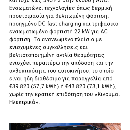
και ισχύ έως 343 PS στην έκδοση AWD.
eDRIVE
Ενσωματώνει τεχνολογίες όπως θερμική
DRIVE USED
προετοιμασία για βελτιωμένη φόρτιση,
προηγμένο DC fast charging και τριφασικό
ενσωματωμένο φορτιστή 22 kW για AC
φόρτιση. Το ανανεωμένο πλαίσιο με
ενισχυμένες συγκολλήσεις και
βελτιστοποιημένη αντλία θερμότητας
ενισχύει περαιτέρω την απόδοση και την
ανθεκτικότητα του αυτοκινήτου, το οποίο
είναι ήδη διαθέσιμο για παραγγελία από
€39.820 (57,7 kWh) ή €43.820 (73,1 kWh),
χωρίς την κρατική επιδότηση του «Κινούμαι
Ηλεκτρικά».