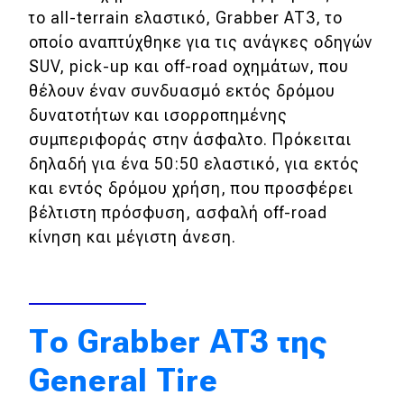
το all-terrain ελαστικό, Grabber AT3, το
Απόψεις
οποίο αναπτύχθηκε για τις ανάγκες οδηγών
SUV, pick-up και off-road οχημάτων, που
θέλουν έναν συνδυασμό εκτός δρόμου
Test Drive
δυνατοτήτων και ισορροπημένης
Δοκιμή
συμπεριφοράς στην άσφαλτο. Πρόκειται
δηλαδή για ένα 50:50 ελαστικό, για εκτός
Αποστολή
και εντός δρόμου χρήση, που προσφέρει
Συγκρίνουμε
βέλτιστη πρόσφυση, ασφαλή off-road
κίνηση και μέγιστη άνεση.
Αγώνες
Formula 1
Το Grabber AT3 της
WRC
General Tire
Motorsport