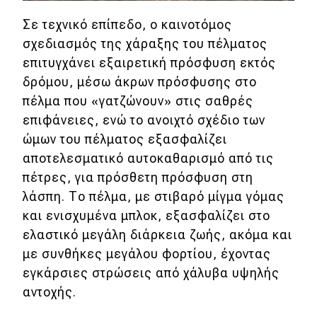
Σε τεχνικό επίπεδο, o καινοτόμος
MOTO
σχεδιασμός της χάραξης του πέλματος
επιτυγχάνει εξαιρετική πρόσφυση εκτός
Μεταχειρισμένο
δρόμου, μέσω άκρων πρόσφυσης στο
πέλμα που «γατζώνουν» στις σαθρές
Οδηγός αγοράς
επιφάνειες, ενώ το ανοιχτό σχέδιο των
Συμβουλές
ώμων του πέλματος εξασφαλίζει
αποτελεσματικό αυτοκαθαρισμό από τις
πέτρες, για πρόσθετη πρόσφυση στη
Χρηστικά
λάσπη. Το πέλμα, με στιβαρό μίγμα γόμας
Συμβουλές
και ενισχυμένα μπλοκ, εξασφαλίζει στο
ελαστικό μεγάλη διάρκεια ζωής, ακόμα και
ΚΤΕΟ
με συνθήκες μεγάλου φορτίου, έχοντας
Οδική βοήθεια
εγκάρσιες στρώσεις από χάλυβα υψηλής
αντοχής.