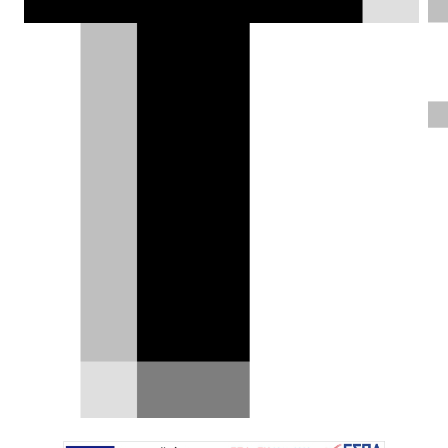
Continental, κατασκευάζει προϊόντα
αξιόπιστα και ασφαλή προϊόντα
κερδίζοντας την εμπιστοσύνη των
καταναλωτών.
Σπύρος Ντόκος |
15.03.2024