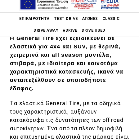
Main navigation
ΕΠΙΚΑΙΡΌΤΗΤΑ
TEST DRIVE
ΑΓΏΝΕΣ
CLASSIC
DRIVE AWAY
eDRIVE
DRIVE USED
Η General Tire έχει εξειδικευθεί σε
ελαστικά για 4x4 και SUV, με θερινά,
Main navigation
Επικαιρότητα
χειμερινά και all season μοντέλα,
στιβαρά, με ιδιαίτερα και καινοτόμα
Νέα μοντέλα
χαρακτηριστικά κατασκευής, ικανά να
Πρωτότυπα
ανταπεξέλθουν σε οποιοδήποτε
έδαφος.
Ελλάδα
Κόσμος
Τα ελαστικά General Tire, με τα οδηγικά
τους χαρακτηριστικά, αυξάνουν
Τεχνολογία
κατακόρυφα τις δυνατότητες των off road
Ασφάλεια
αυτοκίνητων. Ένα από τα πλέον δημοφιλή
και επιτυχημένα ελαστικά της μάρκας είναι
Αγορά