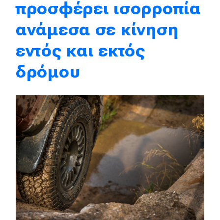
προσφέρει ισορροπία
Eco
ανάμεσα σε κίνηση
εντός και εκτός
Νέα
Τεχνολογία
δρόμου
Mobility
Σταθμοί φόρτισης
Classic
Νέα
Παρουσιάσεις
DRIVE Away