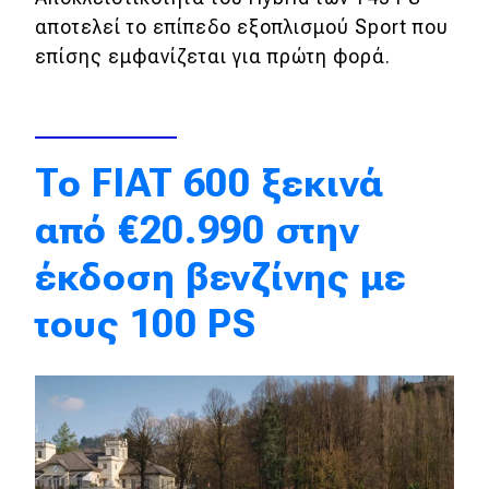
αποτελεί το επίπεδο εξοπλισμού Sport που
Απόψεις
επίσης εμφανίζεται για πρώτη φορά.
Test Drive
Δοκιμή
To FIAT 600 ξεκινά
Αποστολή
από €20.990 στην
Συγκρίνουμε
έκδοση βενζίνης με
τους 100 PS
Αγώνες
Formula 1
WRC
Motorsport