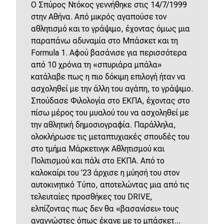
O Σπύρος Ντόκος γεννήθηκε στις 14/7/1999
στην Αθήνα. Από μικρός αγαπούσε τον
αθλητισμό και το γράψιμο, έχοντας όμως μια
παραπάνω αδυναμία στο Μπάσκετ και τη
Formula 1. Αφού βασάνισε για περισσότερα
από 10 χρόνια τη «σπυριάρα μπάλα»
κατάλαβε πως η πιο δόκιμη επιλογή ήταν να
ασχοληθεί με την άλλη του αγάπη, το γράψιμο.
Σπούδασε Φιλολογία στο ΕΚΠΑ, έχοντας στο
πίσω μέρος του μυαλού του να ασχοληθεί με
την αθλητική δημοσιογραφία. Παράλληλα,
ολοκλήρωσε τις μεταπτυχιακές σπουδές του
στο τμήμα Μάρκετινγκ Αθλητισμού και
Πολιτισμού και πάλι στο ΕΚΠΑ. Από το
καλοκαίρι του '23 άρχισε η μύησή του στον
αυτοκινητικό Τύπο, αποτελώντας μια από τις
τελευταίες προσθήκες του DRIVE,
ελπίζοντας πως δεν θα «βασανίσει» τους
αναγνώστες όπως έκανε με το μπάσκετ...