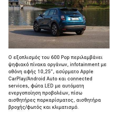
Eco
Νέα
Τεχνολογία
Mobility
Σταθμοί φόρτισης
Ο εξοπλισμός του 600 Pop περιλαμβάνει
ψηφιακό πίνακα οργάνων, infotainment με
οθόνη αφής 10,25”, ασύρματο Apple
Classic
CarPlay/Android Auto και connected
services, φώτα LED με αυτόματη
Νέα
ενεργοποίηση προβολέων, πίσω
Παρουσιάσεις
αισθητήρες παρκαρίσματος, αισθητήρα
βροχής/φωτός και κλιματισμό.
DRIVE Away