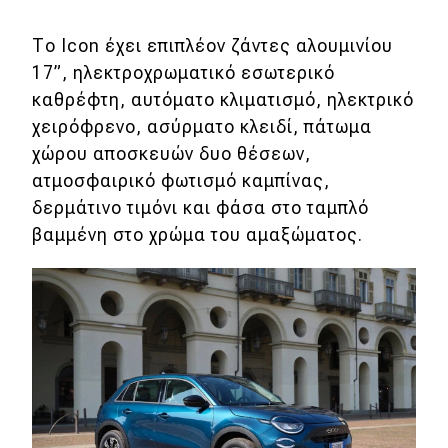
MOTO
Το Icon έχει επιπλέον ζάντες αλουμινίου
17”, ηλεκτροχρωματικό εσωτερικό
Μεταχειρισμένο
καθρέφτη, αυτόματο κλιματισμό, ηλεκτρικό
χειρόφρενο, ασύρματο κλειδί, πάτωμα
Οδηγός αγοράς
χώρου αποσκευών δυο θέσεων,
ατμοσφαιρικό φωτισμό καμπίνας,
Συμβουλές
δερμάτινο τιμόνι και φάσα στο ταμπλό
βαμμένη στο χρώμα του αμαξώματος.
Χρηστικά
Συμβουλές
ΚΤΕΟ
Οδική βοήθεια