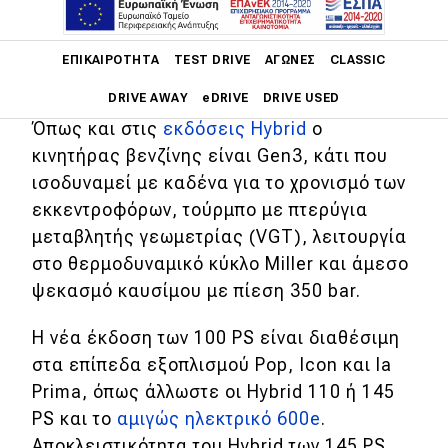
Η εισαγωγική τιμή της είναι €20.990
Main navigation
κάτι που καθιστά το FIAT 600 με το
ΕΠΙΚΑΙΡΌΤΗΤΑ
TEST DRIVE
ΑΓΏΝΕΣ
CLASSIC
μοναδικό στιλ πιο προσιτό από ποτέ.
DRIVE AWAY
eDRIVE
DRIVE USED
Όπως και στις
εκδόσεις Hybrid
ο
Main navigation
κινητήρας βενζίνης είναι Gen3, κάτι που
Επικαιρότητα
ισοδυναμεί με καδένα για το χρονισμό των
εκκεντροφόρων, τούρμπο με πτερύγια
Νέα μοντέλα
μεταβλητής γεωμετρίας (VGT), λειτουργία
Πρωτότυπα
στο θερμοδυναμικό κύκλο Miller και άμεσο
Ελλάδα
ψεκασμό καυσίμου με πίεση 350 bar.
Κόσμος
Η νέα έκδοση των 100 PS είναι διαθέσιμη
στα επίπεδα εξοπλισμού Pop, Icon και la
Τεχνολογία
Prima, όπως άλλωστε οι Hybrid 110 ή 145
Ασφάλεια
PS και το
αμιγώς ηλεκτρικό 600e
.
Αγορά
Αποκλειστικότητα του Hybrid των 145 PS