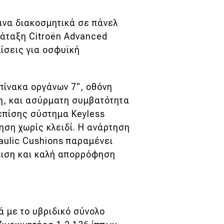
ινα διακοσμητικά σε πάνελ
ιάταξη Citroën Advanced
ίσεις για οσφυϊκή
πίνακα οργάνων 7”, οθόνη
η, και ασύρματη συμβατότητα
 επίσης σύστημα Keyless
νηση χωρίς κλειδί. Η ανάρτηση
aulic Cushions παραμένει
λιση και καλή απορρόφηση
ά με το υβριδικό σύνολο