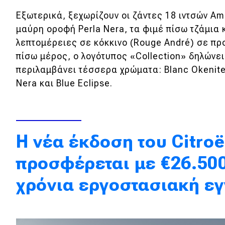
Κόσμος
Εξωτερικά, ξεχωρίζουν οι ζάντες 18 ιντσών Am
μαύρη οροφή Perla Nera, τα φιμέ πίσω τζάμια 
Τεχνολογία
λεπτομέρειες σε κόκκινο (Rouge André) σε πρ
Ασφάλεια
πίσω μέρος, ο λογότυπος «Collection» δηλώνει
περιλαμβάνει τέσσερα χρώματα: Blanc Okenite, 
Αγορά
Nera και Blue Eclipse.
Απόψεις
Test Drive
Η νέα έκδοση του Citro
Δοκιμή
προσφέρεται με €26.500
Αποστολή
χρόνια εργοστασιακή ε
Συγκρίνουμε