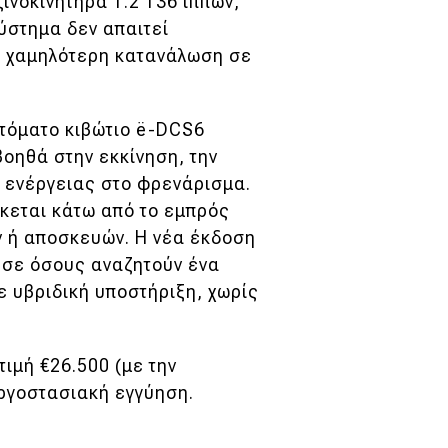
ινοκινητήρα 1.2 136 ίππων,
ύστημα δεν απαιτεί
% χαμηλότερη κατανάλωση σε
υτόματο κιβώτιο ë-DCS6
βοηθά στην εκκίνηση, την
η ενέργειας στο φρενάρισμα.
σκεται κάτω από το εμπρός
ν ή αποσκευών. Η νέα έκδοση
ή σε όσους αναζητούν ένα
ε υβριδική υποστήριξη, χωρίς
ιμή €26.500 (με την
εργοστασιακή εγγύηση.