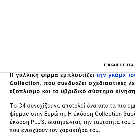
Main navigati
ΕΠΙΚΑΙΡΌΤΗΤΑ
Η γαλλική φίρμα εμπλουτίζει
τηv γκάμα το
Collection, που συνδυάζει σχεδιαστικές λ
Main navigation
εξοπλισμό και το υβριδικό σύστημα κίνηση
Επικαιρότητα
Το C4 συνεχίζει να αποτελεί ένα από τα πιο ε
Νέα μοντέλα
φίρμας στην Ευρώπη. Η έκδοση Collection βασί
Πρωτότυπα
έκδοση PLUS, διατηρώντας την ταυτότητα του 
που ενισχύουν τον χαρακτήρα του.
Ελλάδα