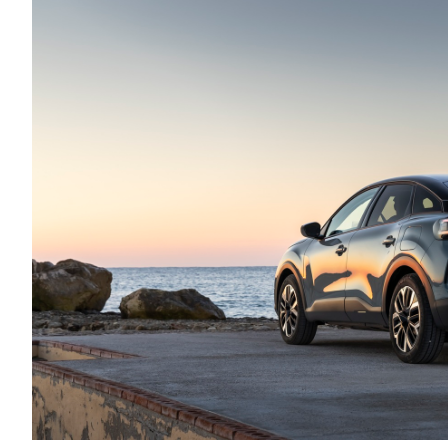
Αγώνες
Formula 1
WRC
Motorsport
Eco
Νέα
Τεχνολογία
Mobility
Σταθμοί φόρτισης
Classic