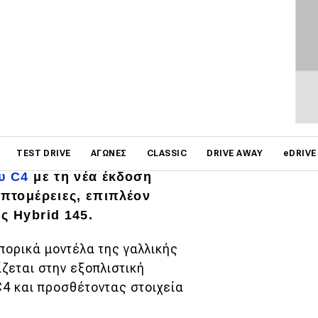
on
TEST DRIVE
ΑΓΏΝΕΣ
CLASSIC
DRIVE AWAY
eDRIVE
υ C4
με τη νέα έκδοση
επτομέρειες, επιπλέον
ς Hybrid 145.
μπορικά μοντέλα της γαλλικής
ζεται στην εξοπλιστική
C4 και προσθέτοντας στοιχεία