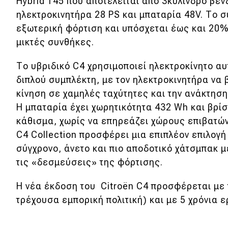
Συμβουλές
Hybrid 145 που αποτελείται από 3κύλινδρο βενζ
ηλεκτροκινητήρα 28 PS και μπαταρία 48V. Το σ
ΚΤΕΟ
εξωτερική φόρτιση και υπόσχεται έως και 20
Οδική βοήθεια
μικτές συνθήκες.
Το υβριδικό C4 χρησιμοποιεί ηλεκτροκίνητο α
eDRIVE
διπλού συμπλέκτη, με τον ηλεκτροκινητήρα να 
κίνηση σε χαμηλές ταχύτητες και την ανάκτησ
DRIVE USED
Η μπαταρία έχει χωρητικότητα 432 Wh και βρί
κάθισμα, χωρίς να επηρεάζει χώρους επιβατώ
C4 Collection προσφέρει μια επιπλέον επιλογ
σύγχρονο, άνετο και πιο αποδοτικό χάτσμπακ μ
τις «δεσμεύσεις» της φόρτισης.
Η νέα έκδοση του Citroën C4 προσφέρεται με τ
τρέχουσα εμπορική πολιτική) και με 5 χρόνια 