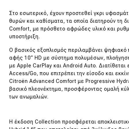
Νέα
Στο εσωτερικό, έχουν προστεθεί γκρι υφασμάτ
Παρουσιάσεις
θυρών και καθίσματα, τα οποία διατηρούν τη δ
Comfort, με πρόσθετο αφρώδες υλικό και ρυθμ
υποστήριξη.
DRIVE Away
Ο βασικός εξοπλισμός περιλαμβάνει ψηφιακό 
MOTO
αφής 10” HD με σύστημα πολυμέσων, πλοήγησ
με Apple CarPlay και Android Auto. Διατίθεται
Μεταχειρισμένο
Access/Go, που επιτρέπει την είσοδο και εκκί
Citroën Advanced Comfort με Progressive Hydr
Οδηγός αγοράς
βασικό πλεονέκτημα, προσφέροντας ομαλή κύ
Συμβουλές
των ανωμαλιών.
Χρηστικά
Η έκδοση Collection προσφέρεται αποκλειστικ