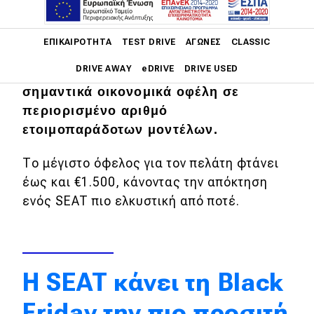
Black Friday, καθώς η Τεχνοκάρ
Main navigation
Μ.Α.Ε.Ε. ανακοινώνει το νέο
ΕΠΙΚΑΙΡΌΤΗΤΑ
TEST DRIVE
ΑΓΏΝΕΣ
CLASSIC
προωθητικό πρόγραμμα SEAT Days -
DRIVE AWAY
eDRIVE
DRIVE USED
«Black Friday Edition», προσφέροντας
σημαντικά οικονομικά οφέλη σε
Main navigation
περιορισμένο αριθμό
Επικαιρότητα
ετοιμοπαράδοτων μοντέλων.
Νέα μοντέλα
Το μέγιστο όφελος για τον πελάτη φτάνει
Πρωτότυπα
έως και €1.500, κάνοντας την απόκτηση
ενός SEAT πιο ελκυστική από ποτέ.
Ελλάδα
Κόσμος
Τεχνολογία
Η SEAT κάνει τη Black
Ασφάλεια
Friday την πιο προσιτή
Αγορά