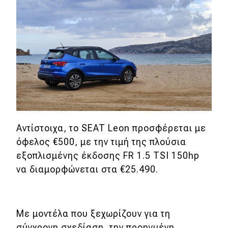
Eco
Νέα
Τεχνολογία
Mobility
Σταθμοί φόρτισης
Αντίστοιχα, το SEAT Leon προσφέρεται με
όφελος €500, με την τιμή της πλούσια
Classic
εξοπλισμένης έκδοσης FR 1.5 TSI 150hp
Νέα
να διαμορφώνεται στα €25.490.
Παρουσιάσεις
Με μοντέλα που ξεχωρίζουν για τη
DRIVE Away
σύγχρονη σχεδίαση, την προηγμένη