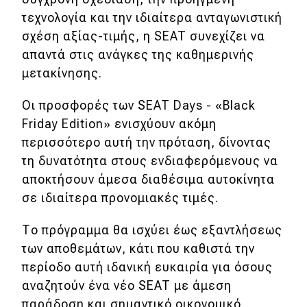
τεχνολογία και την ιδιαίτερα ανταγωνιστική
MOTO
σχέση αξίας-τιμής, η SEAT συνεχίζει να
απαντά στις ανάγκες της καθημερινής
Μεταχειρισμένο
μετακίνησης.
Οδηγός αγοράς
Οι προσφορές των SEAT Days - «Black
Friday Edition» ενισχύουν ακόμη
Συμβουλές
περισσότερο αυτή την πρόταση, δίνοντας
τη δυνατότητα στους ενδιαφερόμενους να
Χρηστικά
αποκτήσουν άμεσα διαθέσιμα αυτοκίνητα
σε ιδιαίτερα προνομιακές τιμές.
Συμβουλές
Το πρόγραμμα θα ισχύει έως εξαντλήσεως
ΚΤΕΟ
των αποθεμάτων, κάτι που καθιστά την
Οδική βοήθεια
περίοδο αυτή ιδανική ευκαιρία για όσους
αναζητούν ένα νέο SEAT με άμεση
παράδοση και σημαντικό οικονομικό