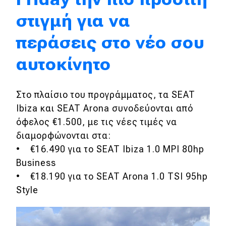
στιγμή για να
Απόψεις
περάσεις στο νέο σου
Test Drive
αυτοκίνητο
Δοκιμή
Στο πλαίσιο του προγράμματος, τα SEAT
Αποστολή
Ibiza και SEAT Arona συνοδεύονται από
Συγκρίνουμε
όφελος €1.500, με τις νέες τιμές να
διαμορφώνονται στα:
• €16.490 για το SEAT Ibiza 1.0 MPI 80hp
Αγώνες
Business
Formula 1
• €18.190 για το SEAT Arona 1.0 TSI 95hp
Style
WRC
Motorsport