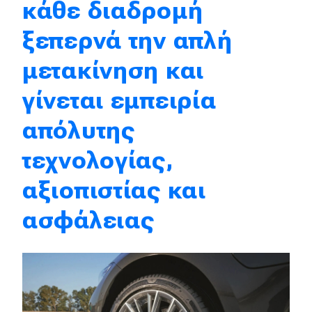
κάθε διαδρομή
ξεπερνά την απλή
Eco
μετακίνηση και
Νέα
Τεχνολογία
γίνεται εμπειρία
Mobility
απόλυτης
Σταθμοί φόρτισης
τεχνολογίας,
αξιοπιστίας και
Classic
ασφάλειας
Νέα
Παρουσιάσεις
DRIVE Away