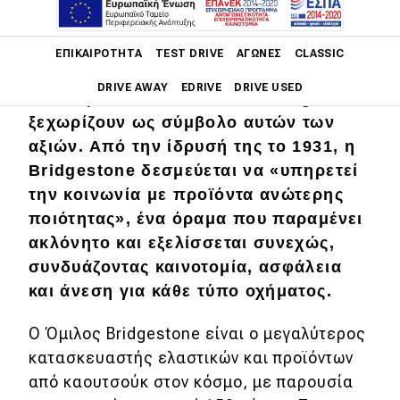
Σήμερα, η οδήγηση δεν περιορίζεται
Main navigation
στη μετακίνηση, είναι μια εμπειρία
ΕΠΙΚΑΙΡΌΤΗΤΑ
TEST DRIVE
ΑΓΏΝΕΣ
CLASSIC
που συνδυάζει τεχνολογία, αξιοπιστία
DRIVE AWAY
EDRIVE
DRIVE USED
και ασφάλεια.
Τα ελαστικά
Bridgestone
ξεχωρίζουν ως σύμβολο αυτών των
Main navigation
αξιών. Από την ίδρυσή της το 1931, η
Επικαιρότητα
Bridgestone δεσμεύεται να «υπηρετεί
Νέα μοντέλα
την κοινωνία με προϊόντα ανώτερης
ποιότητας», ένα όραμα που παραμένει
Πρωτότυπα
ακλόνητο και εξελίσσεται συνεχώς,
Ελλάδα
συνδυάζοντας καινοτομία, ασφάλεια
και άνεση για κάθε τύπο οχήματος.
Κόσμος
Τεχνολογία
Ο Όμιλος Bridgestone είναι ο μεγαλύτερος
κατασκευαστής ελαστικών και προϊόντων
Ασφάλεια
από καουτσούκ στον κόσμο, με παρουσία
Αγορά