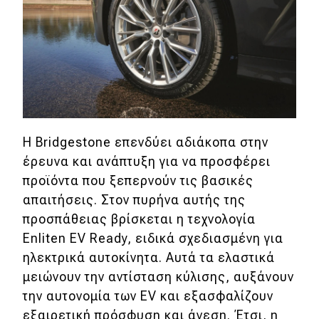
MOTO
Μεταχειρισμένο
Οδηγός αγοράς
Συμβουλές
Η Bridgestone επενδύει αδιάκοπα στην
έρευνα και ανάπτυξη για να προσφέρει
προϊόντα που ξεπερνούν τις βασικές
Χρηστικά
απαιτήσεις. Στον πυρήνα αυτής της
Συμβουλές
προσπάθειας βρίσκεται η τεχνολογία
Enliten EV Ready, ειδικά σχεδιασμένη για
ΚΤΕΟ
ηλεκτρικά αυτοκίνητα. Αυτά τα ελαστικά
Οδική βοήθεια
μειώνουν την αντίσταση κύλισης, αυξάνουν
την αυτονομία των EV και εξασφαλίζουν
εξαιρετική πρόσφυση και άνεση. Έτσι, η