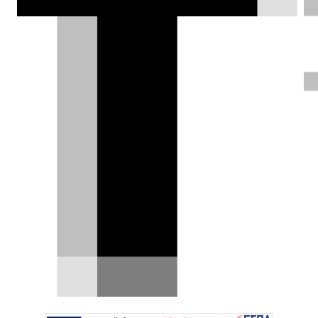
άνεση και βιώσιμη τεχνολογία, από τα
EV Ready μέχρι τα υψηλών επιδόσεων
και off-road μοντέλα.
DRIVE Team |
15.10.2025