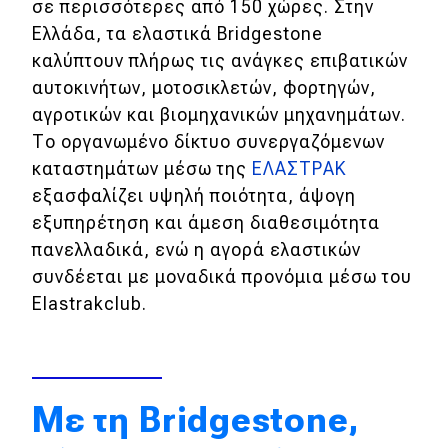
σε περισσότερες από 150 χώρες. Στην
Απόψεις
Ελλάδα, τα ελαστικά Bridgestone
καλύπτουν πλήρως τις ανάγκες επιβατικών
αυτοκινήτων, μοτοσικλετών, φορτηγών,
Test Drive
αγροτικών και βιομηχανικών μηχανημάτων.
Το οργανωμένο δίκτυο συνεργαζόμενων
Δοκιμή
καταστημάτων μέσω της
ΕΛΑΣΤΡΑΚ
Αποστολή
εξασφαλίζει υψηλή ποιότητα, άψογη
εξυπηρέτηση και άμεση διαθεσιμότητα
Συγκρίνουμε
πανελλαδικά, ενώ η αγορά ελαστικών
συνδέεται με μοναδικά προνόμια μέσω του
Αγώνες
Elastrakclub.
Formula 1
WRC
Με τη Bridgestone,
Motorsport