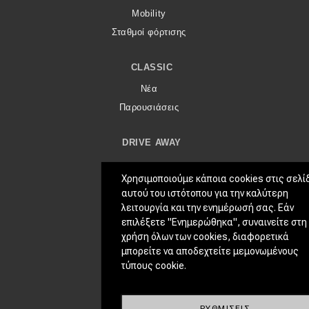
Mobility
Σταθμοί φόρτισης
CLASSIC
Νέα
Παρουσιάσεις
DRIVE AWAY
MOTO
Χρησιμοποιούμε κάποια cookies στις σελί
ΜΕΤΑΧΕΙΡΙΣΜΈΝΟ
αυτού του ιστότοπου για την καλύτερη
λειτουργία και την ενημέρωσή σας. Εάν
Οδηγός αγοράς
επιλέξετε "Ενημερώθηκα", συναινείτε στη
Συμβουλές
χρήση όλων των cookies, διαφορετικά
μπορείτε να αποδεχτείτε μεμονωμένους
τύπους cookie.
ΧΡΗΣΤΙΚΆ
Συμβουλές
ΚΤΕΟ
ΡΥΘΜΊΣΕΙΣ