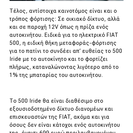
Μεταχειρισμένο
Τέλος, αντίστοιχα καινοτόμος είναι και ο
τρόπος φόρτισης: Σε οικιακό δίκτυο, αλλά
Οδηγός αγοράς
και σε παροχή 12V όπως η πρίζα ενός
Συμβουλές
αυτοκινήτου. Ειδικά για το ηλεκτρικό FIAT
500, η ειδική θήκη μεταφοράς-φόρτισης
για το πατίνι το συνδέει απ’ ευθείας το 500
Χρηστικά
Iride με το αυτοκίνητο και το φορτίζει
Συμβουλές
πλήρως, καταναλώνοντας λιγότερο από το
1% της μπαταρίας του αυτοκινήτου.
ΚΤΕΟ
Οδική βοήθεια
Το 500 Iride θα είναι διαθέσιμο στο
εξουσιοδοτημένο δίκτυο διανομέων και
eDRIVE
επισκευαστών της FIAT, ακόμα και για
όσους δεν είναι κάτοχοι ενός αυτοκινήτου
DRIVE USED
της, έναντι 699 ευρώ περιλαμβανομένου