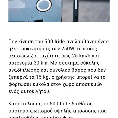
Test Drive
Δοκιμή
Αποστολή
Συγκρίνουμε
Την κίνηση του 500 Iride αναλαμβάνει ένας
ηλεκτροκινητήρας των 250W, ο οποίος
εξασφαλίζει ταχύτητα έως 25 km/h και
Αγώνες
αυτονομία 30 km. Mε σύστημα εύκολης
αναδίπλωσης και συνολικό βάρος που δεν
Formula 1
ξεπερνά τα 15 kg, o χρήστης μπορεί να το
WRC
φορτώσει εύκολα στον χώρο αποσκευών
Motorsport
ενός αυτοκινήτου.
Κατά τα λοιπά, το 500 Iride διαθέτει
Eco
σύστημα φωτισμού υψηλής απόδοσης που
περιλαμβάνει και πίσω φως