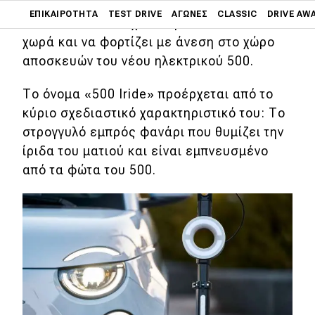
χρηστικότητας του σύγχρονου 500e. Και
Main navigation
ΕΠΙΚΑΙΡΌΤΗΤΑ
TEST DRIVE
ΑΓΏΝΕΣ
CLASSIC
DRIVE AW
αυτό διότι είναι σχεδιασμένο ώστε να
χωρά και να φορτίζει με άνεση στο χώρο
Main navigation
αποσκευών του νέου ηλεκτρικού 500.
Επικαιρότητα
Το όνομα «500 Iride» προέρχεται από το
Νέα μοντέλα
κύριο σχεδιαστικό χαρακτηριστικό του: Το
Πρωτότυπα
στρογγυλό εμπρός φανάρι που θυμίζει την
Ελλάδα
ίριδα του ματιού και είναι εμπνευσμένο
από τα φώτα του 500.
Κόσμος
Τεχνολογία
Ασφάλεια
Αγορά
Απόψεις