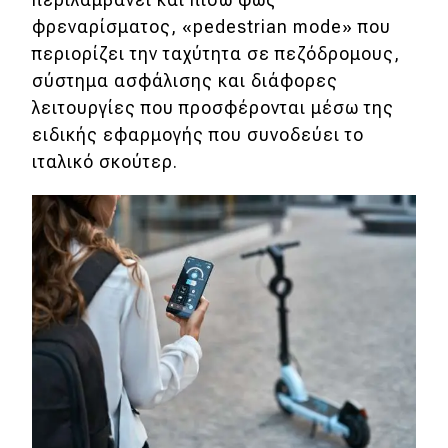
Νέα
φρεναρίσματος, «pedestrian mode» που
περιορίζει την ταχύτητα σε πεζόδρομους,
Τεχνολογία
σύστημα ασφάλισης και διάφορες
Mobility
λειτουργίες που προσφέρονται μέσω της
Σταθμοί φόρτισης
ειδικής εφαρμογής που συνοδεύει το
ιταλικό σκούτερ.
Classic
Νέα
Παρουσιάσεις
DRIVE Away
MOTO