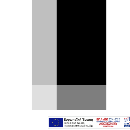
σε συνεργασία με την Compagnia
Ducale, το 500 Iride της Mopar λέει η
FIAT αποτελεί την ιδανική λύση για τη
μικροκινητικότητα με μηδενικούς
ρύπους στα αστικά κέντρα.
O στόχος της ιταλικής εταιρείας είναι να
δώσει το ίδιο καινοτόμο στίγμα του FIAT
500 και στη μικροκινητικότητα. Προφανώς,
για το 500 Iride η FIAT ευαγγελίζεται τον
αστικό καινοτόμο χαρακτήρα του ορίτζιναλ
FIAT Nuova 500 παρά του σημερινού που
αποτελεί εξαιρετικό δείγμα fashion item.
Ή για να είμαστε πιο ξεκάθαροι, αποτελεί
τρόπον τινά -και έξυπνα- τον βραχίονα της
επεκτεινόμενης πρακτικότητας και