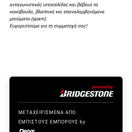
ανταγωνιστικές ιστοσελίδες και βέβαια τα
Απόψεις
κακόβουλα, βλαπτικά και επαναλαμβανόμενα
μηνύματα (spam).
Ευχαριστούμε για τη συμμετοχή σας!
Test Drive
Δοκιμή
Αποστολή
Συγκρίνουμε
Αγώνες
Formula 1
ΜΕΤΑΧΕΙΡΙΣΜΕΝΑ ΑΠΟ
WRC
ΕΜΠΙΣΤΟΥΣ ΕΜΠΟΡΟΥΣ by
Motorsport