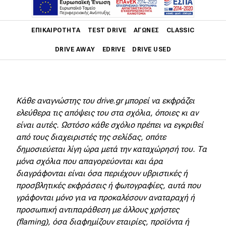
Main navigation
ΕΠΙΚΑΙΡΌΤΗΤΑ
TEST DRIVE
ΑΓΏΝΕΣ
CLASSIC
DRIVE AWAY
EDRIVE
DRIVE USED
Main navigation
Επικαιρότητα
Κάθε αναγνώστης του drive.gr μπορεί να εκφράζει
Νέα μοντέλα
ελεύθερα τις απόψεις του στα σχόλια, όποιες κι αν
είναι αυτές. Ωστόσο κάθε σχόλιο πρέπει να εγκριθεί
Πρωτότυπα
από τους διαχειριστές της σελίδας, οπότε
Ελλάδα
δημοσιεύεται λίγη ώρα μετά την καταχώρησή του. Τα
μόνα σχόλια που απαγορεύονται και άρα
Κόσμος
διαγράφονται είναι όσα περιέχουν υβριστικές ή
Τεχνολογία
προσβλητικές εκφράσεις ή φωτογραφίες, αυτά που
γράφονται μόνο για να προκαλέσουν αναταραχή ή
Ασφάλεια
προσωπική αντιπαράθεση με άλλους χρήστες
(flaming), όσα διαφημίζουν εταιρίες, προϊόντα ή
Αγορά