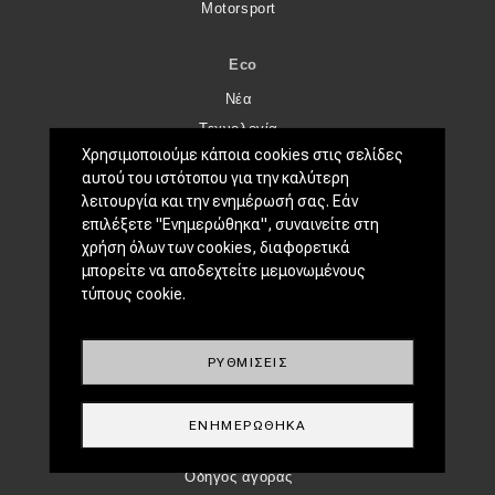
Motorsport
Eco
Νέα
Τεχνολογία
Χρησιμοποιούμε κάποια cookies στις σελίδες
Mobility
αυτού του ιστότοπου για την καλύτερη
Σταθμοί φόρτισης
λειτουργία και την ενημέρωσή σας. Εάν
επιλέξετε "Ενημερώθηκα", συναινείτε στη
CLASSIC
χρήση όλων των cookies, διαφορετικά
μπορείτε να αποδεχτείτε μεμονωμένους
Νέα
τύπους cookie.
Παρουσιάσεις
ΡΥΘΜΊΣΕΙΣ
DRIVE AWAY
MOTO
ΕΝΗΜΕΡΏΘΗΚΑ
ΜΕΤΑΧΕΙΡΙΣΜΈΝΟ
Οδηγός αγοράς