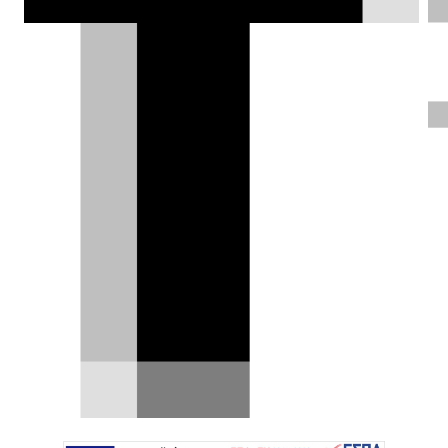
εμπειρία;
Αλέξης Γαλανόπουλος |
20.02.2013
Τετάρτη, 20 Φεβρουαρίου 2013
| Αλέξης
Γαλανόπουλος