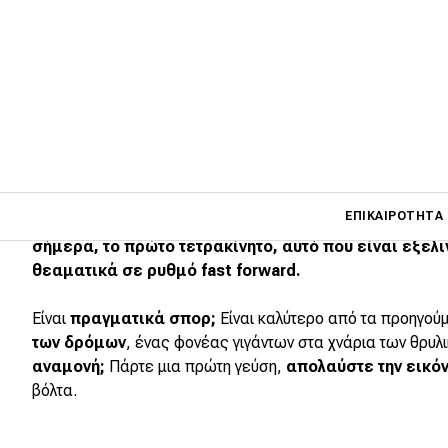
Main navigati
ΕΠΙΚΑΙΡΌΤΗΤΑ
Μετά από δυόμιση χρόνια αναμονής, βάλαμε τελικά 
σήμερα, το πρώτο τετρακίνητο, αυτό που είναι εξελι
θεαματικά σε ρυθμό fast forward.
Main navigation
Επικαιρότητα
Είναι
πραγματικά σπορ;
Είναι καλύτερο από τα προηγού
των δρόμων
, ένας φονέας γιγάντων στα χνάρια των θρυλ
Νέα μοντέλα
αναμονή;
Πάρτε μια πρώτη γεύση,
απολαύστε την εικόν
βόλτα.
Πρωτότυπα
Ελλάδα