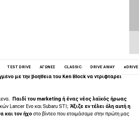
on
TEST DRIVE
ΑΓΏΝΕΣ
CLASSIC
DRIVE AWAY
eDRIVE
στο χέρι το νέο Focus RS. Το ισχυρότερο μέχρι
γμένο με την βοήθεια του Ken Block να ντριφτάρει
μενα.
Παιδί του marketing ή ένας νέος λαϊκός ήρωας
ικών Lancer Evo και Subaru STI;
Άξιζε εν τέλει όλη αυτή η
α και τον ήχο
στο βίντεο που ετοιμάσαμε στην πρώτη μας