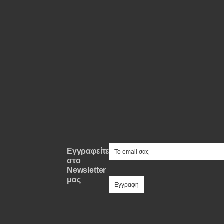
Συμβουλές
ΚΤΕΟ
Οδική βοήθεια
eDRIVE
DRIVE USED
e-mail
Εγγραφείτε
στο
Newsletter
μας