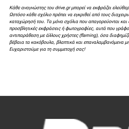
Κόσμος
Κάθε αναγνώστης του drive.gr μπορεί να εκφράζει ελεύθερα
Ωστόσο κάθε σχόλιο πρέπει να εγκριθεί από τους διαχειρι
Τεχνολογία
καταχώρησή του. Τα μόνα σχόλια που απαγορεύονται και 
προσβλητικές εκφράσεις ή φωτογραφίες, αυτά που γράφο
Ασφάλεια
αντιπαράθεση με άλλους χρήστες (flaming), όσα διαφημίζο
Αγορά
βέβαια τα κακόβουλα, βλαπτικά και επαναλαμβανόμενα μ
Ευχαριστούμε για τη συμμετοχή σας!
Απόψεις
Test Drive
Δοκιμή
Αποστολή
Συγκρίνουμε