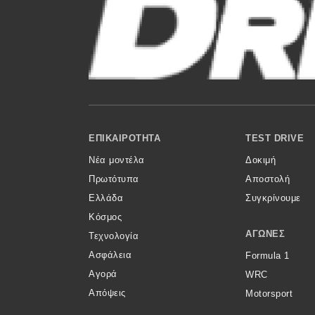
Αγώνες
Formula 1
WRC
Motorsport
Footer Menu
Eco
ΕΠΙΚΑΙΡΌΤΗΤΑ
TEST DRIVE
Νέα μοντέλα
Δοκιμή
Νέα
Πρωτότυπα
Αποστολή
Τεχνολογία
Ελλάδα
Συγκρίνουμε
Κόσμος
Mobility
ΑΓΏΝΕΣ
Τεχνολογία
Σταθμοί φόρτισης
Ασφάλεια
Formula 1
Αγορά
WRC
Απόψεις
Motorsport
Classic